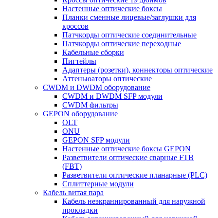
Настенные оптические боксы
Планки сменные лицевые/заглушки для
кроссов
Патчкорды оптические соединительные
Патчкорды оптические переходные
Кабельные сборки
Пигтейлы
Адаптеры (розетки), коннекторы оптические
Аттеньюаторы оптические
CWDM и DWDM оборудование
CWDM и DWDM SFP модули
CWDM фильтры
GEPON оборудование
OLT
ONU
GEPON SFP модули
Настенные оптические боксы GEPON
Разветвители оптические сварные FTB
(FBT)
Разветвители оптические планарные (PLC)
Сплиттерные модули
Кабель витая пара
Кабель неэкраннированный для наружной
прокладки