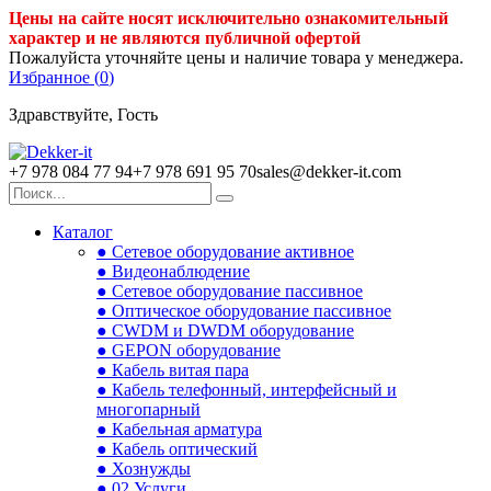
Цены на сайте носят исключительно ознакомительный
характер и не являются публичной офертой
Пожалуйста уточняйте цены и наличие товара у менеджера.
Избранное (
0
)
Здравствуйте, Гость
+7 978 084 77 94
+7 978 691 95 70
sales@dekker-it.com
Каталог
● Сетевое оборудование активное
● Видеонаблюдение
● Сетевое оборудование пассивное
● Оптическое оборудование пассивное
● CWDM и DWDM оборудование
● GEPON оборудование
● Кабель витая пара
● Кабель телефонный, интерфейсный и
многопарный
● Кабельная арматура
● Кабель оптический
● Хознужды
● 02.Услуги