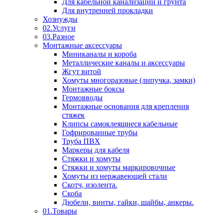
Для кабельной канализации и грунта
Для внутренней прокладки
Хознужды
02.Услуги
03.Разное
Монтажные аксессуары
Миниканалы и короба
Металлические каналы и аксессуары
Жгут витой
Хомуты многоразовые (липучка, замки)
Монтажные боксы
Гермовводы
Монтажные основания для крепления
стяжек
Клипсы самоклеящиеся кабельные
Гофрированные трубы
Труба ПВХ
Маркеры для кабеля
Стяжки и хомуты
Стяжки и хомуты маркировочные
Хомуты из нержавеющей стали
Скотч, изолента.
Скоба
Дюбели, винты, гайки, шайбы, анкеры.
01.Товары