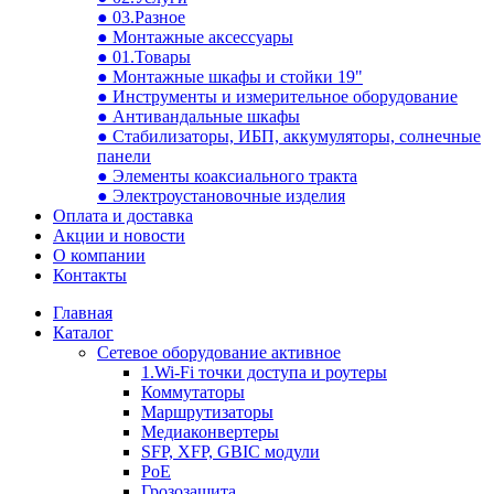
● 03.Разное
● Монтажные аксессуары
● 01.Товары
● Монтажные шкафы и стойки 19"
● Инструменты и измерительное оборудование
● Антивандальные шкафы
● Стабилизаторы, ИБП, аккумуляторы, солнечные
панели
● Элементы коаксиального тракта
● Электроустановочные изделия
Оплата и доставка
Акции и новости
О компании
Контакты
Главная
Каталог
Сетевое оборудование активное
1.Wi-Fi точки доступа и роутеры
Коммутаторы
Маршрутизаторы
Медиаконвертеры
SFP, XFP, GBIC модули
PoE
Грозозащита