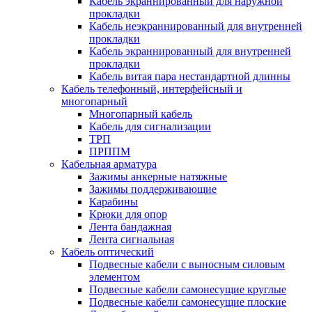
Кабель экраннированный для наружной
прокладки
Кабель неэкраннированный для внутренней
прокладки
Кабель экраннированный для внутренней
прокладки
Кабель витая пара нестандартной длинны
Кабель телефонный, интерфейсный и
многопарный
Многопарный кабель
Кабель для сигнализации
ТРП
ПРППМ
Кабельная арматура
Зажимы анкерные натяжные
Зажимы поддерживающие
Карабины
Крюки для опор
Лента бандажная
Лента сигнальная
Кабель оптический
Подвесные кабели с выносным силовым
элементом
Подвесные кабели самонесущие круглые
Подвесные кабели самонесущие плоские