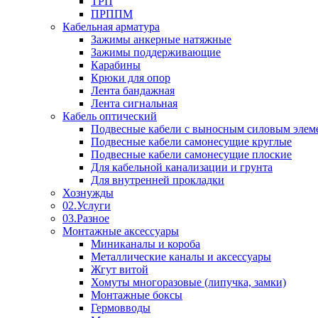
ТРП
ПРППМ
Кабельная арматура
Зажимы анкерные натяжные
Зажимы поддерживающие
Карабины
Крюки для опор
Лента бандажная
Лента сигнальная
Кабель оптический
Подвесные кабели с выносным силовым элем
Подвесные кабели самонесущие круглые
Подвесные кабели самонесущие плоские
Для кабельной канализации и грунта
Для внутренней прокладки
Хознужды
02.Услуги
03.Разное
Монтажные аксессуары
Миниканалы и короба
Металлические каналы и аксессуары
Жгут витой
Хомуты многоразовые (липучка, замки)
Монтажные боксы
Гермовводы