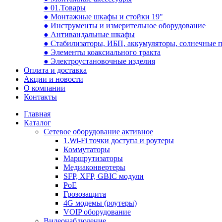
● 01.Товары
● Монтажные шкафы и стойки 19"
● Инструменты и измерительное оборудование
● Антивандальные шкафы
● Стабилизаторы, ИБП, аккумуляторы, солнечные 
● Элементы коаксиального тракта
● Электроустановочные изделия
Оплата и доставка
Акции и новости
О компании
Контакты
Главная
Каталог
Сетевое оборудование активное
1.Wi-Fi точки доступа и роутеры
Коммутаторы
Маршрутизаторы
Медиаконвертеры
SFP, XFP, GBIC модули
PoE
Грозозащита
4G модемы (роутеры)
VOIP оборудование
Видеонаблюдение