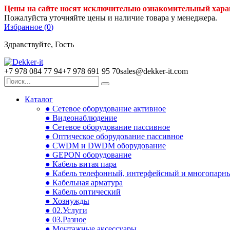
Цены на сайте носят исключительно ознакомительный хара
Пожалуйста уточняйте цены и наличие товара у менеджера.
Избранное (
0
)
Здравствуйте, Гость
+7 978 084 77 94
+7 978 691 95 70
sales@dekker-it.com
Каталог
● Сетевое оборудование активное
● Видеонаблюдение
● Сетевое оборудование пассивное
● Оптическое оборудование пассивное
● CWDM и DWDM оборудование
● GEPON оборудование
● Кабель витая пара
● Кабель телефонный, интерфейсный и многопарн
● Кабельная арматура
● Кабель оптический
● Хознужды
● 02.Услуги
● 03.Разное
● Монтажные аксессуары