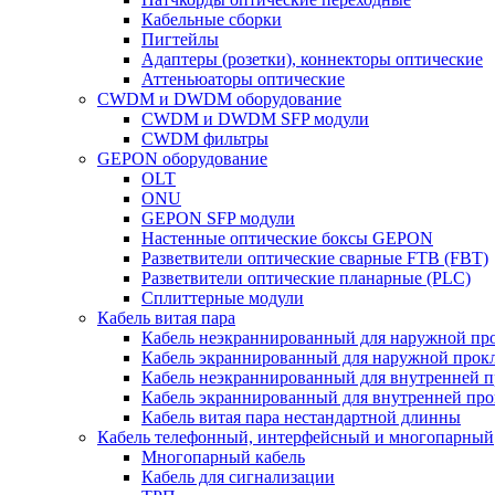
Кабельные сборки
Пигтейлы
Адаптеры (розетки), коннекторы оптические
Аттеньюаторы оптические
CWDM и DWDM оборудование
CWDM и DWDM SFP модули
CWDM фильтры
GEPON оборудование
OLT
ONU
GEPON SFP модули
Настенные оптические боксы GEPON
Разветвители оптические сварные FTB (FBT)
Разветвители оптические планарные (PLC)
Сплиттерные модули
Кабель витая пара
Кабель неэкраннированный для наружной пр
Кабель экраннированный для наружной прок
Кабель неэкраннированный для внутренней 
Кабель экраннированный для внутренней пр
Кабель витая пара нестандартной длинны
Кабель телефонный, интерфейсный и многопарный
Многопарный кабель
Кабель для сигнализации