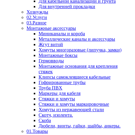
Для кабельной канализации и грунта
Для внутренней прокладки
Хознужды
02.Услуги
03.Разное
Монтажные аксессуары
Миниканалы и короба
Металлические каналы и аксессуары
Жгут витой
Хомуты многоразовые (липучка, замки)
Монтажные боксы
Гермовводы
Монтажные основания для крепления
стяжек
Клипсы самоклеящиеся кабельные
Гофрированные трубы
Труба ПВХ
Маркеры для кабеля
Стяжки и хомуты
Стяжки и хомуты маркировочные
Хомуты из нержавеющей стали
Скотч, изолента.
Скоба
Дюбели, винты, гайки, шайбы, анкеры.
01.Товары