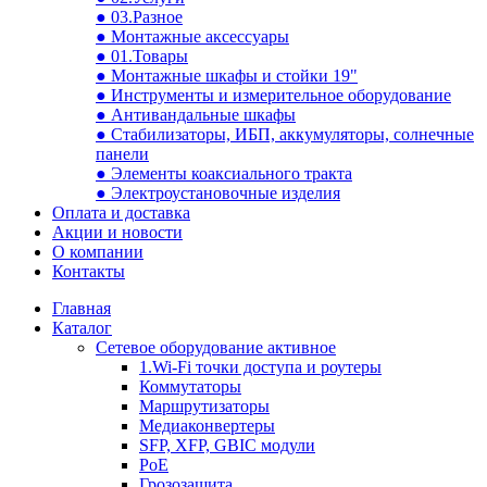
● 03.Разное
● Монтажные аксессуары
● 01.Товары
● Монтажные шкафы и стойки 19"
● Инструменты и измерительное оборудование
● Антивандальные шкафы
● Стабилизаторы, ИБП, аккумуляторы, солнечные
панели
● Элементы коаксиального тракта
● Электроустановочные изделия
Оплата и доставка
Акции и новости
О компании
Контакты
Главная
Каталог
Сетевое оборудование активное
1.Wi-Fi точки доступа и роутеры
Коммутаторы
Маршрутизаторы
Медиаконвертеры
SFP, XFP, GBIC модули
PoE
Грозозащита