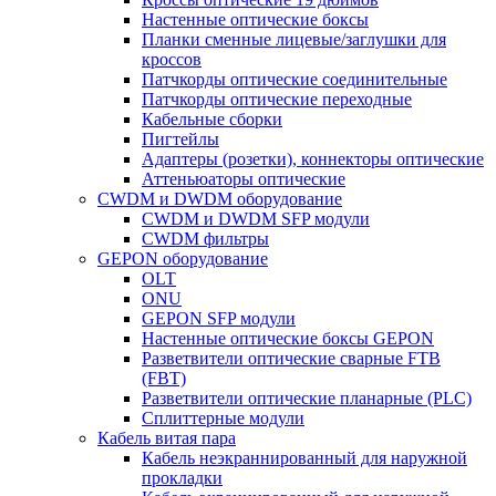
Настенные оптические боксы
Планки сменные лицевые/заглушки для
кроссов
Патчкорды оптические соединительные
Патчкорды оптические переходные
Кабельные сборки
Пигтейлы
Адаптеры (розетки), коннекторы оптические
Аттеньюаторы оптические
CWDM и DWDM оборудование
CWDM и DWDM SFP модули
CWDM фильтры
GEPON оборудование
OLT
ONU
GEPON SFP модули
Настенные оптические боксы GEPON
Разветвители оптические сварные FTB
(FBT)
Разветвители оптические планарные (PLC)
Сплиттерные модули
Кабель витая пара
Кабель неэкраннированный для наружной
прокладки