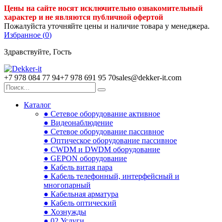
Цены на сайте носят исключительно ознакомительный
характер и не являются публичной офертой
Пожалуйста уточняйте цены и наличие товара у менеджера.
Избранное (
0
)
Здравствуйте, Гость
+7 978 084 77 94
+7 978 691 95 70
sales@dekker-it.com
Каталог
● Сетевое оборудование активное
● Видеонаблюдение
● Сетевое оборудование пассивное
● Оптическое оборудование пассивное
● CWDM и DWDM оборудование
● GEPON оборудование
● Кабель витая пара
● Кабель телефонный, интерфейсный и
многопарный
● Кабельная арматура
● Кабель оптический
● Хознужды
● 02.Услуги