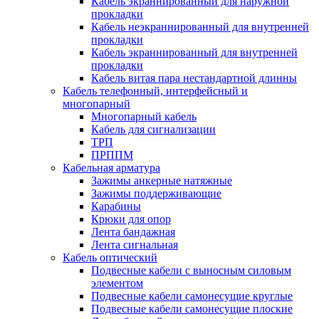
Кабель экраннированный для наружной
прокладки
Кабель неэкраннированный для внутренней
прокладки
Кабель экраннированный для внутренней
прокладки
Кабель витая пара нестандартной длинны
Кабель телефонный, интерфейсный и
многопарный
Многопарный кабель
Кабель для сигнализации
ТРП
ПРППМ
Кабельная арматура
Зажимы анкерные натяжные
Зажимы поддерживающие
Карабины
Крюки для опор
Лента бандажная
Лента сигнальная
Кабель оптический
Подвесные кабели с выносным силовым
элементом
Подвесные кабели самонесущие круглые
Подвесные кабели самонесущие плоские