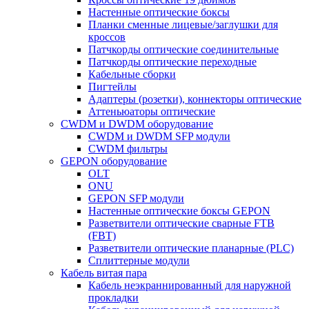
Настенные оптические боксы
Планки сменные лицевые/заглушки для
кроссов
Патчкорды оптические соединительные
Патчкорды оптические переходные
Кабельные сборки
Пигтейлы
Адаптеры (розетки), коннекторы оптические
Аттеньюаторы оптические
CWDM и DWDM оборудование
CWDM и DWDM SFP модули
CWDM фильтры
GEPON оборудование
OLT
ONU
GEPON SFP модули
Настенные оптические боксы GEPON
Разветвители оптические сварные FTB
(FBT)
Разветвители оптические планарные (PLC)
Сплиттерные модули
Кабель витая пара
Кабель неэкраннированный для наружной
прокладки