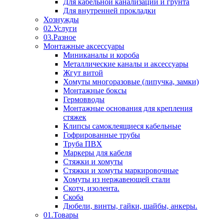
Для кабельной канализации и грунта
Для внутренней прокладки
Хознужды
02.Услуги
03.Разное
Монтажные аксессуары
Миниканалы и короба
Металлические каналы и аксессуары
Жгут витой
Хомуты многоразовые (липучка, замки)
Монтажные боксы
Гермовводы
Монтажные основания для крепления
стяжек
Клипсы самоклеящиеся кабельные
Гофрированные трубы
Труба ПВХ
Маркеры для кабеля
Стяжки и хомуты
Стяжки и хомуты маркировочные
Хомуты из нержавеющей стали
Скотч, изолента.
Скоба
Дюбели, винты, гайки, шайбы, анкеры.
01.Товары