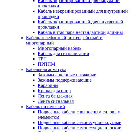
Кабель экраннированный для наружной
прокладки
Кабель неэкраннированный для внутренней
прокладки
Кабель экраннированный для внутренней
прокладки
Кабель витая пара нестандартной длинны
Кабель телефонный, интерфейсный и
многопарный
Многопарный кабель
Кабель для сигнализации
ТРП
ПРППМ
Кабельная арматура
Зажимы анкерные натяжные
Зажимы поддерживающие
Карабины
Крюки для опор
Лента бандажная
Лента сигнальная
Кабель оптический
Подвесные кабели с выносным силовым
элементом
Подвесные кабели самонесущие круглые
Подвесные кабели самонесущие плоские