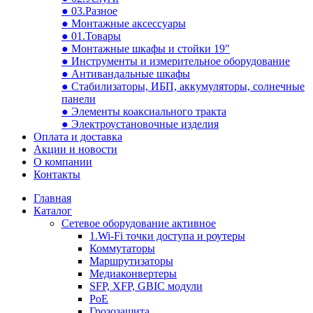
● 03.Разное
● Монтажные аксессуары
● 01.Товары
● Монтажные шкафы и стойки 19"
● Инструменты и измерительное оборудование
● Антивандальные шкафы
● Стабилизаторы, ИБП, аккумуляторы, солнечные
панели
● Элементы коаксиального тракта
● Электроустановочные изделия
Оплата и доставка
Акции и новости
О компании
Контакты
Главная
Каталог
Сетевое оборудование активное
1.Wi-Fi точки доступа и роутеры
Коммутаторы
Маршрутизаторы
Медиаконвертеры
SFP, XFP, GBIC модули
PoE
Грозозащита