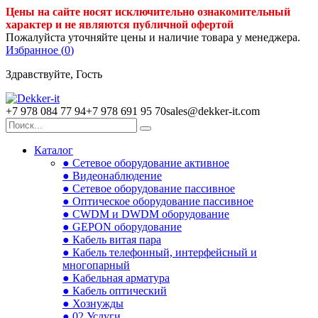
Цены на сайте носят исключительно ознакомительный
характер и не являются публичной офертой
Пожалуйста уточняйте цены и наличие товара у менеджера.
Избранное (
0
)
Здравствуйте, Гость
+7 978 084 77 94
+7 978 691 95 70
sales@dekker-it.com
Каталог
● Сетевое оборудование активное
● Видеонаблюдение
● Сетевое оборудование пассивное
● Оптическое оборудование пассивное
● CWDM и DWDM оборудование
● GEPON оборудование
● Кабель витая пара
● Кабель телефонный, интерфейсный и
многопарный
● Кабельная арматура
● Кабель оптический
● Хознужды
● 02.Услуги