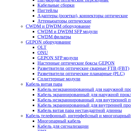
Кабельные сборки
Пигтейлы
Адаптеры (розетки), коннекторы оптические
Аттеньюаторы оптические
CWDM и DWDM оборудование
CWDM и DWDM SFP модули
CWDM фильтры
GEPON оборудование
OLT
ONU
GEPON SFP модули
Настенные оптические боксы GEPON
Разветвители оптические сварные FTB (FBT)
Разветвители оптические планарные (PLC)
Сплиттерные модули
Кабель витая пара
Кабель неэкраннированный для наружной пр
Кабель экраннированный для наружной прок
Кабель неэкраннированный для внутренней 
Кабель экраннированный для внутренней пр
Кабель витая пара нестандартной длинны
Кабель телефонный, интерфейсный и многопарный
Многопарный кабель
Кабель для сигнализации