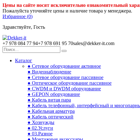
Цены на сайте носят исключительно ознакомительный хара
Пожалуйста уточняйте цены и наличие товара у менеджера.
Избранное (
0
)
Здравствуйте, Гость
+7 978 084 77 94
+7 978 691 95 70
sales@dekker-it.com
Каталог
● Сетевое оборудование активное
● Видеонаблюдение
● Сетевое оборудование пассивное
● Оптическое оборудование пассивное
● CWDM и DWDM оборудование
● GEPON оборудование
● Кабель витая пара
● Кабель телефонный, интерфейсный и многопарн
● Кабельная арматура
● Кабель оптический
● Хознужды
● 02.Услуги
● 03.Разное
● Монтажные аксессуары