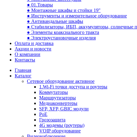
● 01.Товары
● Монтажные шкафы и стойки 19"
● Инструменты и измерительное оборудование
● Антивандальные шкафы
● Стабилизаторы, ИБП, аккумуляторы, солнечные 
● Элементы коаксиального тракта
● Электроустановочные изделия
Оплата и доставка
Акции и новости
О компании
Контакты
Главная
Каталог
Сетевое оборудование активное
1.Wi-Fi точки доступа и роутеры
Коммутаторы
Маршрутизаторы
Медиаконвертеры
SFP, XFP, GBIC модули
PoE
Грозозащита
4G модемы (роутеры)
VOIP оборудование
Видеонаблюдение