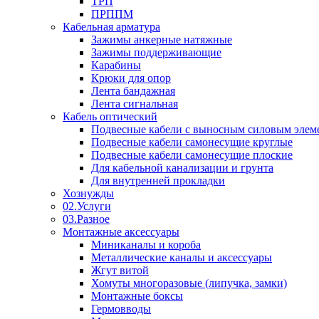
ТРП
ПРППМ
Кабельная арматура
Зажимы анкерные натяжные
Зажимы поддерживающие
Карабины
Крюки для опор
Лента бандажная
Лента сигнальная
Кабель оптический
Подвесные кабели с выносным силовым элем
Подвесные кабели самонесущие круглые
Подвесные кабели самонесущие плоские
Для кабельной канализации и грунта
Для внутренней прокладки
Хознужды
02.Услуги
03.Разное
Монтажные аксессуары
Миниканалы и короба
Металлические каналы и аксессуары
Жгут витой
Хомуты многоразовые (липучка, замки)
Монтажные боксы
Гермовводы