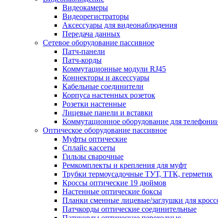
Видеокамеры
Видеорегистраторы
Аксессуары для видеонаблюдения
Передача данных
Сетевое оборудование пассивное
Патч-панели
Патч-корды
Коммутационные модули RJ45
Коннекторы и аксессуары
Кабельные соединители
Корпуса настенных розеток
Розетки настенные
Лицевые панели и вставки
Коммутационное оборудование для телефони
Оптическое оборудование пассивное
Муфты оптические
Сплайс кассеты
Гильзы сварочные
Ремкомплекты и крепления для муфт
Трубки термоусадочные ТУТ, ТТК, герметик
Кроссы оптические 19 дюймов
Настенные оптические боксы
Планки сменные лицевые/заглушки для кросс
Патчкорды оптические соединительные
Патчкорды оптические переходные