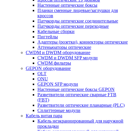
Настенные оптические боксы
Планки сменные лицевые/заглушки для
кроссов
Патчкорды оптические соединительные
Патчкорды оптические переходные
Кабельные сборки
Пигтейлы
Адаптеры (розетки), коннекторы оптические
Аттеньюаторы оптические
CWDM и DWDM оборудование
CWDM и DWDM SFP модули
CWDM фильтры
GEPON оборудование
OLT
ONU
GEPON SFP модули
Настенные оптические боксы GEPON
Разветвители оптические сварные FTB
(FBT)
Разветвители оптические планарные (PLC)
Сплиттерные модули
Кабель витая пара
Кабель неэкраннированный для наружной
прокладки