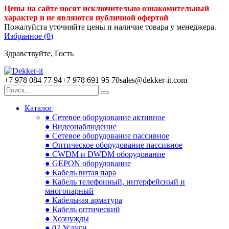
Цены на сайте носят исключительно ознакомительный
характер и не являются публичной офертой
Пожалуйста уточняйте цены и наличие товара у менеджера.
Избранное (
0
)
Здравствуйте, Гость
+7 978 084 77 94
+7 978 691 95 70
sales@dekker-it.com
Каталог
● Сетевое оборудование активное
● Видеонаблюдение
● Сетевое оборудование пассивное
● Оптическое оборудование пассивное
● CWDM и DWDM оборудование
● GEPON оборудование
● Кабель витая пара
● Кабель телефонный, интерфейсный и
многопарный
● Кабельная арматура
● Кабель оптический
● Хознужды
● 02.Услуги