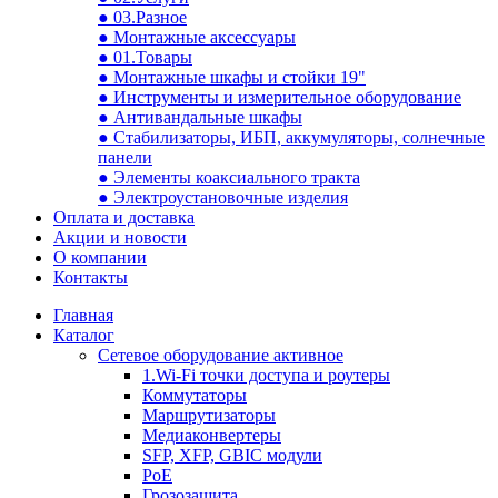
● 03.Разное
● Монтажные аксессуары
● 01.Товары
● Монтажные шкафы и стойки 19"
● Инструменты и измерительное оборудование
● Антивандальные шкафы
● Стабилизаторы, ИБП, аккумуляторы, солнечные
панели
● Элементы коаксиального тракта
● Электроустановочные изделия
Оплата и доставка
Акции и новости
О компании
Контакты
Главная
Каталог
Сетевое оборудование активное
1.Wi-Fi точки доступа и роутеры
Коммутаторы
Маршрутизаторы
Медиаконвертеры
SFP, XFP, GBIC модули
PoE
Грозозащита