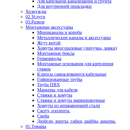
Для кабельной канализации и грунта
Для внутренней прокладки
Хознужды
02.Услуги
03.Разное
Монтажные аксессуары
Миниканалы и короба
Металлические каналы и аксессуары
Жгут витой
Хомуты многоразовые (липучка, замки)
Монтажные боксы
Гермовводы
Монтажные основания для крепления
стяжек
Клипсы самоклеящиеся кабельные
Гофрированные трубы
Труба ПВХ
Маркеры для кабеля
Стяжки и хомуты
Стяжки и хомуты маркировочные
Хомуты из нержавеющей стали
Скотч, изолента.
Скоба
Дюбели, винты, гайки, шайбы, анкеры.
01.Товары