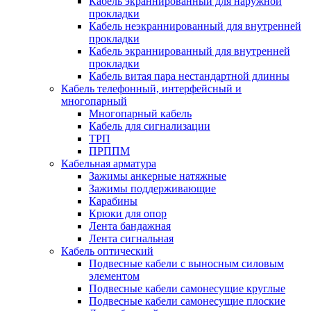
Кабель экраннированный для наружной
прокладки
Кабель неэкраннированный для внутренней
прокладки
Кабель экраннированный для внутренней
прокладки
Кабель витая пара нестандартной длинны
Кабель телефонный, интерфейсный и
многопарный
Многопарный кабель
Кабель для сигнализации
ТРП
ПРППМ
Кабельная арматура
Зажимы анкерные натяжные
Зажимы поддерживающие
Карабины
Крюки для опор
Лента бандажная
Лента сигнальная
Кабель оптический
Подвесные кабели с выносным силовым
элементом
Подвесные кабели самонесущие круглые
Подвесные кабели самонесущие плоские