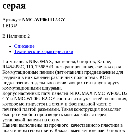
серая
Артикул:
NMC-WP06UD2-GY
1 613 ₽
В Наличии:
2
Описание
Технические характеристики
Патч-панель NIKOMAX, настенная, 6 портов, Кат.5е,
RJ45/8P8C, 110, T568A/B, неэкранированная, светло-серая
Коммутационные панели (патч-панели) предназначены для
разделки в них кабелей различных подсистем СКС и
подключения отдельных составляющих сети друг к другу
коммутационными шнурами.
Корпус настенных патч-панелей NIKOMAX NMC-WP06UD2-
GY и NMC-WP06UE2-GY состоит из двух частей: основания,
которое монтируется на стену, и фронтальной части с
печатной платой разъемами. Такая конструкция позволяет
быстро и удобно производить монтаж кабеля перед
установкой панели на стену.
Панели выполнены из прочного, качественного пластика в
практичном сером цвете. Каждая вмещает вмещает 6 портов