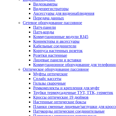
Видеокамеры
Видеорегистраторы
Аксессуары для видеонаблюдения
Передача данных
Сетевое оборудование пассивное
Патч-панели
Патч-корды
Коммутационные модули RJ45
Коннекторы и аксессуары
Кабельные соединители
Корпуса настенных розеток
Розетки настенные
Лицевые панели и вставки
Коммутационное оборудование для телефони
Оптическое оборудование пассивное
Муфты оптические
Сплайс кассеты
Гильзы сварочные
Ремкомплекты и крепления для муфт
Трубки термоусадочные ТУТ, ТТК, герметик
Кроссы оптические 19 дюймов
Настенные оптические боксы
Планки сменные лицевые/заглушки для кросс
Патчкорды оптические соединительные
Патчкорды оптические переходные