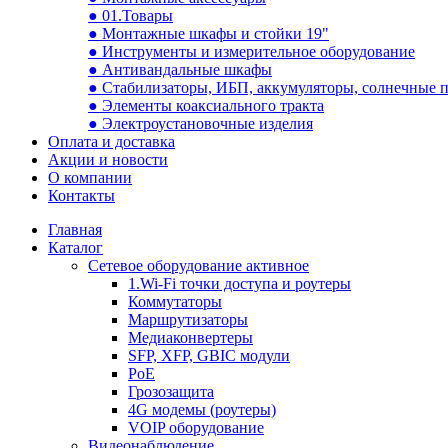
● 01.Товары
● Монтажные шкафы и стойки 19"
● Инструменты и измерительное оборудование
● Антивандальные шкафы
● Стабилизаторы, ИБП, аккумуляторы, солнечные 
● Элементы коаксиального тракта
● Электроустановочные изделия
Оплата и доставка
Акции и новости
О компании
Контакты
Главная
Каталог
Сетевое оборудование активное
1.Wi-Fi точки доступа и роутеры
Коммутаторы
Маршрутизаторы
Медиаконвертеры
SFP, XFP, GBIC модули
PoE
Грозозащита
4G модемы (роутеры)
VOIP оборудование
Видеонаблюдение