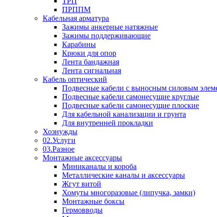
ТРП
ПРППМ
Кабельная арматура
Зажимы анкерные натяжные
Зажимы поддерживающие
Карабины
Крюки для опор
Лента бандажная
Лента сигнальная
Кабель оптический
Подвесные кабели с выносным силовым элем
Подвесные кабели самонесущие круглые
Подвесные кабели самонесущие плоские
Для кабельной канализации и грунта
Для внутренней прокладки
Хознужды
02.Услуги
03.Разное
Монтажные аксессуары
Миниканалы и короба
Металлические каналы и аксессуары
Жгут витой
Хомуты многоразовые (липучка, замки)
Монтажные боксы
Гермовводы