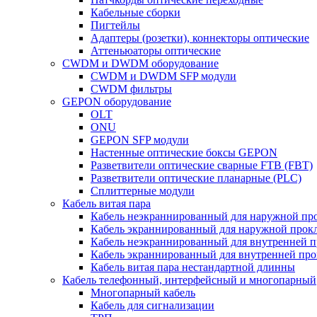
Кабельные сборки
Пигтейлы
Адаптеры (розетки), коннекторы оптические
Аттеньюаторы оптические
CWDM и DWDM оборудование
CWDM и DWDM SFP модули
CWDM фильтры
GEPON оборудование
OLT
ONU
GEPON SFP модули
Настенные оптические боксы GEPON
Разветвители оптические сварные FTB (FBT)
Разветвители оптические планарные (PLC)
Сплиттерные модули
Кабель витая пара
Кабель неэкраннированный для наружной пр
Кабель экраннированный для наружной прок
Кабель неэкраннированный для внутренней 
Кабель экраннированный для внутренней пр
Кабель витая пара нестандартной длинны
Кабель телефонный, интерфейсный и многопарный
Многопарный кабель
Кабель для сигнализации