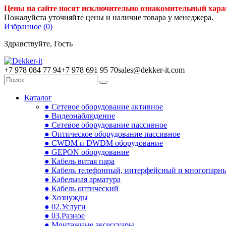
Цены на сайте носят исключительно ознакомительный хара
Пожалуйста уточняйте цены и наличие товара у менеджера.
Избранное (
0
)
Здравствуйте, Гость
+7 978 084 77 94
+7 978 691 95 70
sales@dekker-it.com
Каталог
● Сетевое оборудование активное
● Видеонаблюдение
● Сетевое оборудование пассивное
● Оптическое оборудование пассивное
● CWDM и DWDM оборудование
● GEPON оборудование
● Кабель витая пара
● Кабель телефонный, интерфейсный и многопарн
● Кабельная арматура
● Кабель оптический
● Хознужды
● 02.Услуги
● 03.Разное
● Монтажные аксессуары