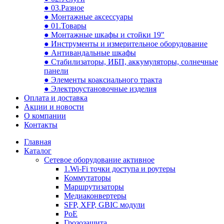
● 03.Разное
● Монтажные аксессуары
● 01.Товары
● Монтажные шкафы и стойки 19"
● Инструменты и измерительное оборудование
● Антивандальные шкафы
● Стабилизаторы, ИБП, аккумуляторы, солнечные
панели
● Элементы коаксиального тракта
● Электроустановочные изделия
Оплата и доставка
Акции и новости
О компании
Контакты
Главная
Каталог
Сетевое оборудование активное
1.Wi-Fi точки доступа и роутеры
Коммутаторы
Маршрутизаторы
Медиаконвертеры
SFP, XFP, GBIC модули
PoE
Грозозащита