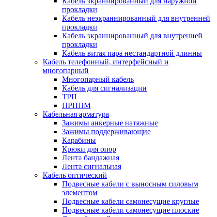
Кабель экраннированный для наружной
прокладки
Кабель неэкраннированный для внутренней
прокладки
Кабель экраннированный для внутренней
прокладки
Кабель витая пара нестандартной длинны
Кабель телефонный, интерфейсный и
многопарный
Многопарный кабель
Кабель для сигнализации
ТРП
ПРППМ
Кабельная арматура
Зажимы анкерные натяжные
Зажимы поддерживающие
Карабины
Крюки для опор
Лента бандажная
Лента сигнальная
Кабель оптический
Подвесные кабели с выносным силовым
элементом
Подвесные кабели самонесущие круглые
Подвесные кабели самонесущие плоские