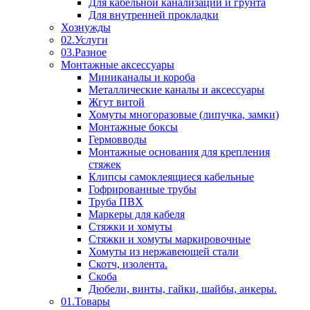
Для кабельной канализации и грунта
Для внутренней прокладки
Хознужды
02.Услуги
03.Разное
Монтажные аксессуары
Миниканалы и короба
Металлические каналы и аксессуары
Жгут витой
Хомуты многоразовые (липучка, замки)
Монтажные боксы
Гермовводы
Монтажные основания для крепления
стяжек
Клипсы самоклеящиеся кабельные
Гофрированные трубы
Труба ПВХ
Маркеры для кабеля
Стяжки и хомуты
Стяжки и хомуты маркировочные
Хомуты из нержавеющей стали
Скотч, изолента.
Скоба
Дюбели, винты, гайки, шайбы, анкеры.
01.Товары