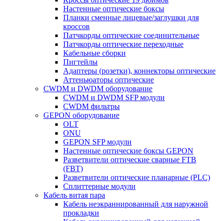
Настенные оптические боксы
Планки сменные лицевые/заглушки для
кроссов
Патчкорды оптические соединительные
Патчкорды оптические переходные
Кабельные сборки
Пигтейлы
Адаптеры (розетки), коннекторы оптические
Аттеньюаторы оптические
CWDM и DWDM оборудование
CWDM и DWDM SFP модули
CWDM фильтры
GEPON оборудование
OLT
ONU
GEPON SFP модули
Настенные оптические боксы GEPON
Разветвители оптические сварные FTB
(FBT)
Разветвители оптические планарные (PLC)
Сплиттерные модули
Кабель витая пара
Кабель неэкраннированный для наружной
прокладки