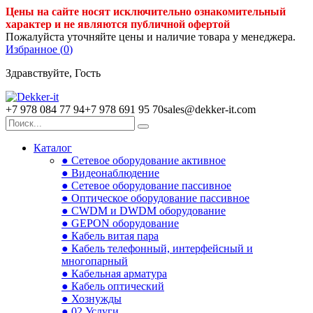
Цены на сайте носят исключительно ознакомительный
характер и не являются публичной офертой
Пожалуйста уточняйте цены и наличие товара у менеджера.
Избранное (
0
)
Здравствуйте, Гость
+7 978 084 77 94
+7 978 691 95 70
sales@dekker-it.com
Каталог
● Сетевое оборудование активное
● Видеонаблюдение
● Сетевое оборудование пассивное
● Оптическое оборудование пассивное
● CWDM и DWDM оборудование
● GEPON оборудование
● Кабель витая пара
● Кабель телефонный, интерфейсный и
многопарный
● Кабельная арматура
● Кабель оптический
● Хознужды
● 02.Услуги