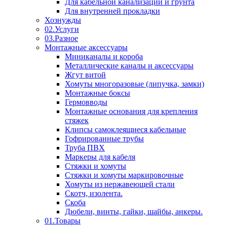
Для кабельной канализации и грунта
Для внутренней прокладки
Хознужды
02.Услуги
03.Разное
Монтажные аксессуары
Миниканалы и короба
Металлические каналы и аксессуары
Жгут витой
Хомуты многоразовые (липучка, замки)
Монтажные боксы
Гермовводы
Монтажные основания для крепления
стяжек
Клипсы самоклеящиеся кабельные
Гофрированные трубы
Труба ПВХ
Маркеры для кабеля
Стяжки и хомуты
Стяжки и хомуты маркировочные
Хомуты из нержавеющей стали
Скотч, изолента.
Скоба
Дюбели, винты, гайки, шайбы, анкеры.
01.Товары