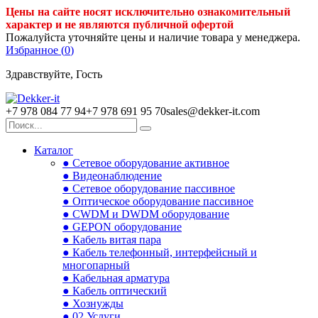
Цены на сайте носят исключительно ознакомительный
характер и не являются публичной офертой
Пожалуйста уточняйте цены и наличие товара у менеджера.
Избранное (
0
)
Здравствуйте, Гость
+7 978 084 77 94
+7 978 691 95 70
sales@dekker-it.com
Каталог
● Сетевое оборудование активное
● Видеонаблюдение
● Сетевое оборудование пассивное
● Оптическое оборудование пассивное
● CWDM и DWDM оборудование
● GEPON оборудование
● Кабель витая пара
● Кабель телефонный, интерфейсный и
многопарный
● Кабельная арматура
● Кабель оптический
● Хознужды
● 02.Услуги