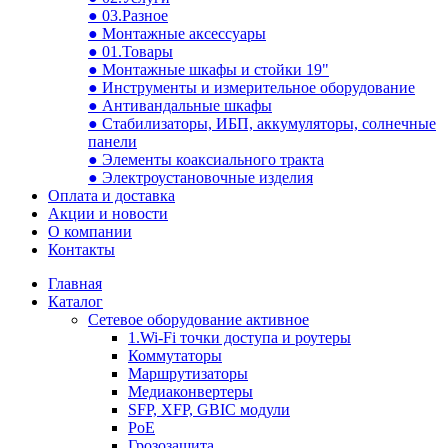
● 03.Разное
● Монтажные аксессуары
● 01.Товары
● Монтажные шкафы и стойки 19"
● Инструменты и измерительное оборудование
● Антивандальные шкафы
● Стабилизаторы, ИБП, аккумуляторы, солнечные
панели
● Элементы коаксиального тракта
● Электроустановочные изделия
Оплата и доставка
Акции и новости
О компании
Контакты
Главная
Каталог
Сетевое оборудование активное
1.Wi-Fi точки доступа и роутеры
Коммутаторы
Маршрутизаторы
Медиаконвертеры
SFP, XFP, GBIC модули
PoE
Грозозащита