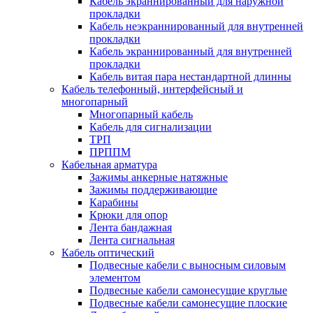
Кабель экраннированный для наружной
прокладки
Кабель неэкраннированный для внутренней
прокладки
Кабель экраннированный для внутренней
прокладки
Кабель витая пара нестандартной длинны
Кабель телефонный, интерфейсный и
многопарный
Многопарный кабель
Кабель для сигнализации
ТРП
ПРППМ
Кабельная арматура
Зажимы анкерные натяжные
Зажимы поддерживающие
Карабины
Крюки для опор
Лента бандажная
Лента сигнальная
Кабель оптический
Подвесные кабели с выносным силовым
элементом
Подвесные кабели самонесущие круглые
Подвесные кабели самонесущие плоские