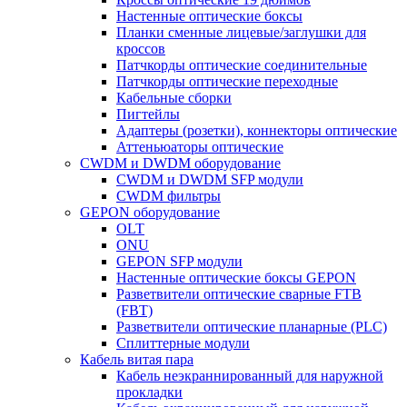
Настенные оптические боксы
Планки сменные лицевые/заглушки для
кроссов
Патчкорды оптические соединительные
Патчкорды оптические переходные
Кабельные сборки
Пигтейлы
Адаптеры (розетки), коннекторы оптические
Аттеньюаторы оптические
CWDM и DWDM оборудование
CWDM и DWDM SFP модули
CWDM фильтры
GEPON оборудование
OLT
ONU
GEPON SFP модули
Настенные оптические боксы GEPON
Разветвители оптические сварные FTB
(FBT)
Разветвители оптические планарные (PLC)
Сплиттерные модули
Кабель витая пара
Кабель неэкраннированный для наружной
прокладки