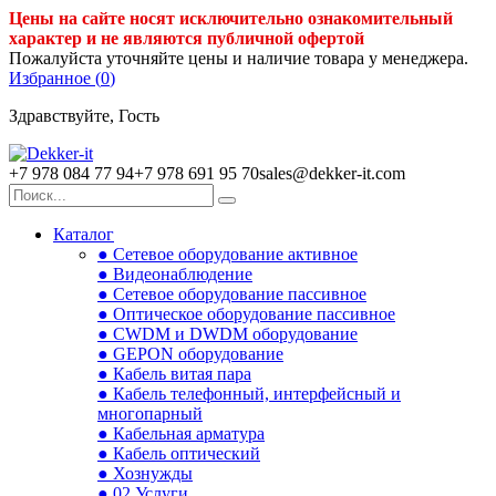
Цены на сайте носят исключительно ознакомительный
характер и не являются публичной офертой
Пожалуйста уточняйте цены и наличие товара у менеджера.
Избранное (
0
)
Здравствуйте, Гость
+7 978 084 77 94
+7 978 691 95 70
sales@dekker-it.com
Каталог
● Сетевое оборудование активное
● Видеонаблюдение
● Сетевое оборудование пассивное
● Оптическое оборудование пассивное
● CWDM и DWDM оборудование
● GEPON оборудование
● Кабель витая пара
● Кабель телефонный, интерфейсный и
многопарный
● Кабельная арматура
● Кабель оптический
● Хознужды
● 02.Услуги