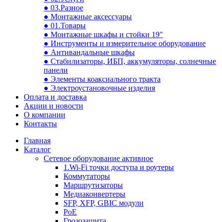
● 03.Разное
● Монтажные аксессуары
● 01.Товары
● Монтажные шкафы и стойки 19"
● Инструменты и измерительное оборудование
● Антивандальные шкафы
● Стабилизаторы, ИБП, аккумуляторы, солнечные
панели
● Элементы коаксиального тракта
● Электроустановочные изделия
Оплата и доставка
Акции и новости
О компании
Контакты
Главная
Каталог
Сетевое оборудование активное
1.Wi-Fi точки доступа и роутеры
Коммутаторы
Маршрутизаторы
Медиаконвертеры
SFP, XFP, GBIC модули
PoE
Грозозащита