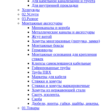
Для кабельной канализации и грунта
Для внутренней прокладки
Хознужды
02.Услуги
03.Разное
Монтажные аксессуары
Миниканалы и короба
Металлические каналы и аксессуары
Жгут витой
Хомуты многоразовые (липучка, замки)
Монтажные боксы
Гермовводы
Монтажные основания для крепления
стяжек
Клипсы самоклеящиеся кабельные
Гофрированные трубы
Труба ПВХ
Маркеры для кабеля
Стяжки и хомуты
Стяжки и хомуты маркировочные
Хомуты из нержавеющей стали
Скотч, изолента.
Скоба
Дюбели, винты, гайки, шайбы, анкеры.
01.Товары