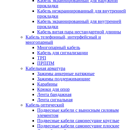
Кабель экраннированный для наружной
прокладки
Кабель неэкраннированный для внутренней
прокладки
Кабель экраннированный для внутренней
прокладки
Кабель витая пара нестандартной длинны
Кабель телефонный, интерфейсный и
многопарный
Многопарный кабель
Кабель для сигнализации
ТРП
ПРППМ
Кабельная арматура
Зажимы анкерные натяжные
Зажимы поддерживающие
Карабины
Крюки для опор
Лента бандажная
Лента сигнальная
Кабель оптический
Подвесные кабели с выносным силовым
элементом
Подвесные кабели самонесущие круглые
Подвесные кабели самонесущие плоские