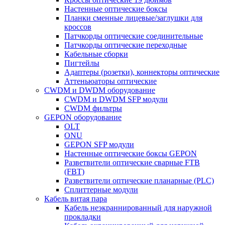
Настенные оптические боксы
Планки сменные лицевые/заглушки для
кроссов
Патчкорды оптические соединительные
Патчкорды оптические переходные
Кабельные сборки
Пигтейлы
Адаптеры (розетки), коннекторы оптические
Аттеньюаторы оптические
CWDM и DWDM оборудование
CWDM и DWDM SFP модули
CWDM фильтры
GEPON оборудование
OLT
ONU
GEPON SFP модули
Настенные оптические боксы GEPON
Разветвители оптические сварные FTB
(FBT)
Разветвители оптические планарные (PLC)
Сплиттерные модули
Кабель витая пара
Кабель неэкраннированный для наружной
прокладки