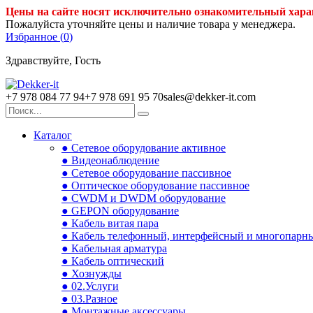
Цены на сайте носят исключительно ознакомительный хара
Пожалуйста уточняйте цены и наличие товара у менеджера.
Избранное (
0
)
Здравствуйте, Гость
+7 978 084 77 94
+7 978 691 95 70
sales@dekker-it.com
Каталог
● Сетевое оборудование активное
● Видеонаблюдение
● Сетевое оборудование пассивное
● Оптическое оборудование пассивное
● CWDM и DWDM оборудование
● GEPON оборудование
● Кабель витая пара
● Кабель телефонный, интерфейсный и многопарн
● Кабельная арматура
● Кабель оптический
● Хознужды
● 02.Услуги
● 03.Разное
● Монтажные аксессуары