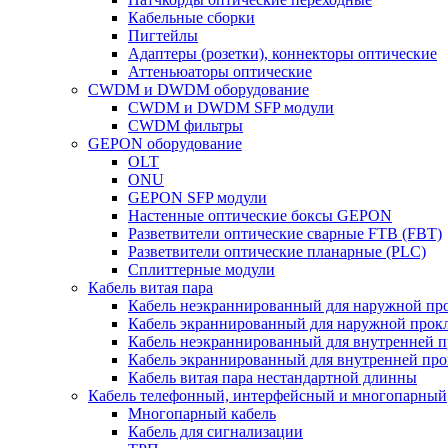
Кабельные сборки
Пигтейлы
Адаптеры (розетки), коннекторы оптические
Аттеньюаторы оптические
CWDM и DWDM оборудование
CWDM и DWDM SFP модули
CWDM фильтры
GEPON оборудование
OLT
ONU
GEPON SFP модули
Настенные оптические боксы GEPON
Разветвители оптические сварные FTB (FBT)
Разветвители оптические планарные (PLC)
Сплиттерные модули
Кабель витая пара
Кабель неэкраннированный для наружной пр
Кабель экраннированный для наружной прок
Кабель неэкраннированный для внутренней 
Кабель экраннированный для внутренней пр
Кабель витая пара нестандартной длинны
Кабель телефонный, интерфейсный и многопарный
Многопарный кабель
Кабель для сигнализации