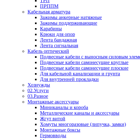
ТРП
ПРППМ
Кабельная арматура
Зажимы анкерные натяжные
Зажимы поддерживающие
Карабины
Крюки для опор
Лента бандажная
Лента сигнальная
Кабель оптический
Подвесные кабели с выносным силовым элем
Подвесные кабели самонесущие круглые
Подвесные кабели самонесущие плоские
Для кабельной канализации и грунта
Для внутренней прокладки
Хознужды
02.Услуги
03.Разное
Монтажные аксессуары
Миниканалы и короба
Металлические каналы и аксессуары
Жгут витой
Хомуты многоразовые (липучка, замки)
Монтажные боксы
Гермовводы