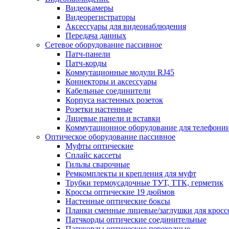
Видеокамеры
Видеорегистраторы
Аксессуары для видеонаблюдения
Передача данных
Сетевое оборудование пассивное
Патч-панели
Патч-корды
Коммутационные модули RJ45
Коннекторы и аксессуары
Кабельные соединители
Корпуса настенных розеток
Розетки настенные
Лицевые панели и вставки
Коммутационное оборудование для телефони
Оптическое оборудование пассивное
Муфты оптические
Сплайс кассеты
Гильзы сварочные
Ремкомплекты и крепления для муфт
Трубки термоусадочные ТУТ, ТТК, герметик
Кроссы оптические 19 дюймов
Настенные оптические боксы
Планки сменные лицевые/заглушки для кросс
Патчкорды оптические соединительные
Патчкорды оптические переходные