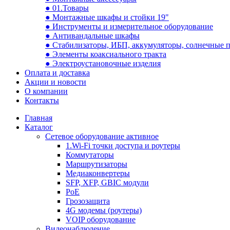
● 01.Товары
● Монтажные шкафы и стойки 19"
● Инструменты и измерительное оборудование
● Антивандальные шкафы
● Стабилизаторы, ИБП, аккумуляторы, солнечные 
● Элементы коаксиального тракта
● Электроустановочные изделия
Оплата и доставка
Акции и новости
О компании
Контакты
Главная
Каталог
Сетевое оборудование активное
1.Wi-Fi точки доступа и роутеры
Коммутаторы
Маршрутизаторы
Медиаконвертеры
SFP, XFP, GBIC модули
PoE
Грозозащита
4G модемы (роутеры)
VOIP оборудование
Видеонаблюдение