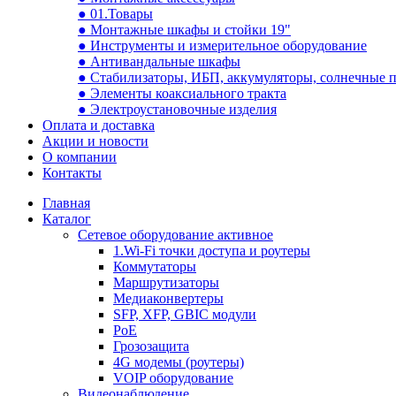
● 01.Товары
● Монтажные шкафы и стойки 19"
● Инструменты и измерительное оборудование
● Антивандальные шкафы
● Стабилизаторы, ИБП, аккумуляторы, солнечные 
● Элементы коаксиального тракта
● Электроустановочные изделия
Оплата и доставка
Акции и новости
О компании
Контакты
Главная
Каталог
Сетевое оборудование активное
1.Wi-Fi точки доступа и роутеры
Коммутаторы
Маршрутизаторы
Медиаконвертеры
SFP, XFP, GBIC модули
PoE
Грозозащита
4G модемы (роутеры)
VOIP оборудование
Видеонаблюдение