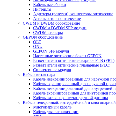
Кабельные сборки
Пигтейлы
Адаптеры (розетки), коннекторы оптические
Аттеньюаторы оптические
CWDM и DWDM оборудование
CWDM и DWDM SFP модули
CWDM фильтры
GEPON оборудование
OLT
ONU
GEPON SFP модули
Настенные оптические боксы GEPON
Разветвители оптические сварные FTB (FBT)
Разветвители оптические планарные (PLC)
Сплиттерные модули
Кабель витая пара
Кабель неэкраннированный для наружной пр
Кабель экраннированный для наружной прок
Кабель неэкраннированный для внутренней 
Кабель экраннированный для внутренней пр
Кабель витая пара нестандартной длинны
Кабель телефонный, интерфейсный и многопарный
Многопарный кабель
Кабель для сигнализации