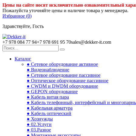
Цены на сайте носят исключительно ознакомительный хара
Пожалуйста уточняйте цены и наличие товара у менеджера.
Избранное (
0
)
Здравствуйте, Гость
+7 978 084 77 94
+7 978 691 95 70
sales@dekker-it.com
Каталог
● Сетевое оборудование активное
● Видеонаблюдение
● Сетевое оборудование пассивное
● Оптическое оборудование пассивное
● CWDM и DWDM оборудование
● GEPON оборудование
● Кабель витая пара
● Кабель телефонный, интерфейсный и многопарн
● Кабельная арматура
● Кабель оптический
● Хознужды
● 02.Услуги
● 03.Разное
● Монтажные аксессуары