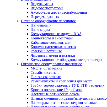
Видеокамеры
Видеорегистраторы
Аксессуары для видеонаблюдения
Передача данных
Сетевое оборудование пассивное
Патч-панели
Патч-корды
Коммутационные модули RJ45
Коннекторы и аксессуары
Кабельные соединители
Корпуса настенных розеток
Розетки настенные
Лицевые панели и вставки
Коммутационное оборудование для телефони
Оптическое оборудование пассивное
Муфты оптические
Сплайс кассеты
Гильзы сварочные
Ремкомплекты и крепления для муфт
Трубки термоусадочные ТУТ, ТТК, герметик
Кроссы оптические 19 дюймов
Настенные оптические боксы
Планки сменные лицевые/заглушки для кросс
Патчкорды оптические соединительные
Патчкорды оптические переходные