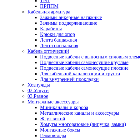
ТРП
ПРППМ
Кабельная арматура
Зажимы анкерные натяжные
Зажимы поддерживающие
Карабины
Крюки для опор
Лента бандажная
Лента сигнальная
Кабель оптический
Подвесные кабели с выносным силовым элем
Подвесные кабели самонесущие круглые
Подвесные кабели самонесущие плоские
Для кабельной канализации и грунта
Для внутренней прокладки
Хознужды
02.Услуги
03.Разное
Монтажные аксессуары
Миниканалы и короба
Металлические каналы и аксессуары
Жгут витой
Хомуты многоразовые (липучка, замки)
Монтажные боксы
Гермовводы