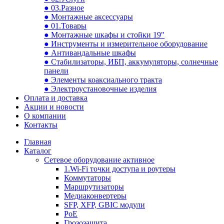
● 03.Разное
● Монтажные аксессуары
● 01.Товары
● Монтажные шкафы и стойки 19"
● Инструменты и измерительное оборудование
● Антивандальные шкафы
● Стабилизаторы, ИБП, аккумуляторы, солнечные
панели
● Элементы коаксиального тракта
● Электроустановочные изделия
Оплата и доставка
Акции и новости
О компании
Контакты
Главная
Каталог
Сетевое оборудование активное
1.Wi-Fi точки доступа и роутеры
Коммутаторы
Маршрутизаторы
Медиаконвертеры
SFP, XFP, GBIC модули
PoE
Грозозащита