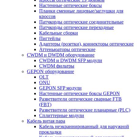
Настенные оптические боксы
Планки сменные лицевые/заглушки для
кроссов
Патчкорды оптические соединительные
Патчкорды оптические переходные
Кабельные сборки
Пигтейлы
Адаптеры (розетки), коннекторы оптические
Аттеньюаторы оптические
CWDM и DWDM оборудование
CWDM и DWDM SFP модули
CWDM фильтры
GEPON оборудование
OLT
ONU
GEPON SFP модули
Настенные оптические боксы GEPON
Разветвители оптические сварные FTB
(FBT)
Разветвители оптические планарные (PLC)
Сплиттерные модули
Кабель витая пара
Кабель неэкраннированный для наружной
прокладки