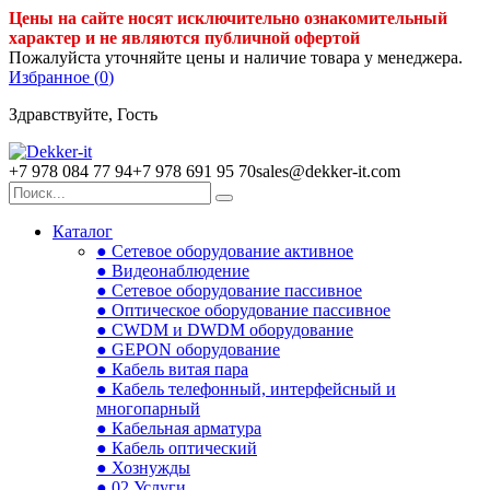
Цены на сайте носят исключительно ознакомительный
характер и не являются публичной офертой
Пожалуйста уточняйте цены и наличие товара у менеджера.
Избранное (
0
)
Здравствуйте, Гость
+7 978 084 77 94
+7 978 691 95 70
sales@dekker-it.com
Каталог
● Сетевое оборудование активное
● Видеонаблюдение
● Сетевое оборудование пассивное
● Оптическое оборудование пассивное
● CWDM и DWDM оборудование
● GEPON оборудование
● Кабель витая пара
● Кабель телефонный, интерфейсный и
многопарный
● Кабельная арматура
● Кабель оптический
● Хознужды
● 02.Услуги