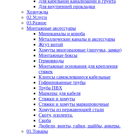
Для кабельной канализации и грунта
Для внутренней прокладки
Хознужды
02.Услуги
03.Разное
Монтажные аксессуары
Миниканалы и короба
Металлические каналы и аксессуары
Жгут витой
Хомуты многоразовые (липучка, замки)
Монтажные боксы
Гермовводы
Монтажные основания для крепления
стяжек
Клипсы самоклеящиеся кабельные
Гофрированные трубы
Труба ПВХ
Маркеры для кабеля
Стяжки и хомуты
Стяжки и хомуты маркировочные
Хомуты из нержавеющей стали
Скотч, изолента.
Скоба
Дюбели, винты, гайки, шайбы, анкеры.
01.Товары