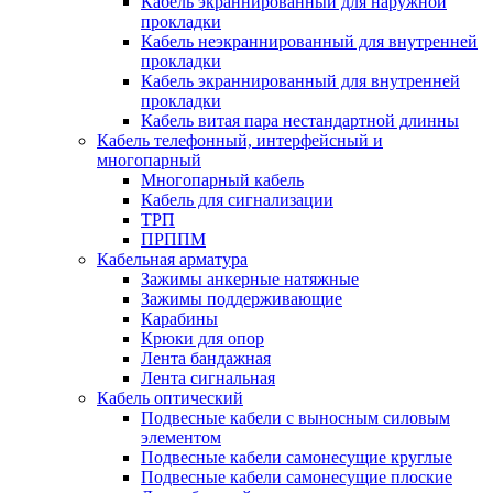
Кабель экраннированный для наружной
прокладки
Кабель неэкраннированный для внутренней
прокладки
Кабель экраннированный для внутренней
прокладки
Кабель витая пара нестандартной длинны
Кабель телефонный, интерфейсный и
многопарный
Многопарный кабель
Кабель для сигнализации
ТРП
ПРППМ
Кабельная арматура
Зажимы анкерные натяжные
Зажимы поддерживающие
Карабины
Крюки для опор
Лента бандажная
Лента сигнальная
Кабель оптический
Подвесные кабели с выносным силовым
элементом
Подвесные кабели самонесущие круглые
Подвесные кабели самонесущие плоские