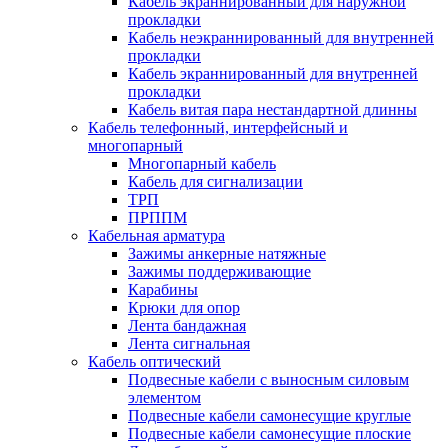
Кабель экраннированный для наружной
прокладки
Кабель неэкраннированный для внутренней
прокладки
Кабель экраннированный для внутренней
прокладки
Кабель витая пара нестандартной длинны
Кабель телефонный, интерфейсный и
многопарный
Многопарный кабель
Кабель для сигнализации
ТРП
ПРППМ
Кабельная арматура
Зажимы анкерные натяжные
Зажимы поддерживающие
Карабины
Крюки для опор
Лента бандажная
Лента сигнальная
Кабель оптический
Подвесные кабели с выносным силовым
элементом
Подвесные кабели самонесущие круглые
Подвесные кабели самонесущие плоские