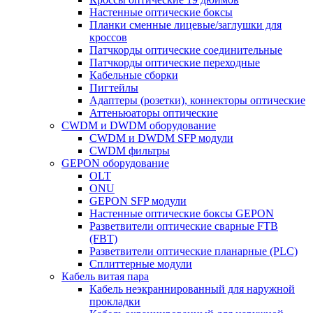
Настенные оптические боксы
Планки сменные лицевые/заглушки для
кроссов
Патчкорды оптические соединительные
Патчкорды оптические переходные
Кабельные сборки
Пигтейлы
Адаптеры (розетки), коннекторы оптические
Аттеньюаторы оптические
CWDM и DWDM оборудование
CWDM и DWDM SFP модули
CWDM фильтры
GEPON оборудование
OLT
ONU
GEPON SFP модули
Настенные оптические боксы GEPON
Разветвители оптические сварные FTB
(FBT)
Разветвители оптические планарные (PLC)
Сплиттерные модули
Кабель витая пара
Кабель неэкраннированный для наружной
прокладки