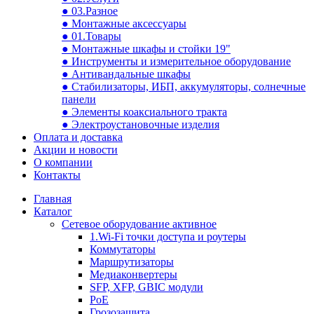
● 03.Разное
● Монтажные аксессуары
● 01.Товары
● Монтажные шкафы и стойки 19"
● Инструменты и измерительное оборудование
● Антивандальные шкафы
● Стабилизаторы, ИБП, аккумуляторы, солнечные
панели
● Элементы коаксиального тракта
● Электроустановочные изделия
Оплата и доставка
Акции и новости
О компании
Контакты
Главная
Каталог
Сетевое оборудование активное
1.Wi-Fi точки доступа и роутеры
Коммутаторы
Маршрутизаторы
Медиаконвертеры
SFP, XFP, GBIC модули
PoE
Грозозащита