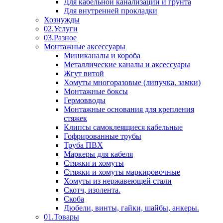
Для кабельной канализации и грунта
Для внутренней прокладки
Хознужды
02.Услуги
03.Разное
Монтажные аксессуары
Миниканалы и короба
Металлические каналы и аксессуары
Жгут витой
Хомуты многоразовые (липучка, замки)
Монтажные боксы
Гермовводы
Монтажные основания для крепления
стяжек
Клипсы самоклеящиеся кабельные
Гофрированные трубы
Труба ПВХ
Маркеры для кабеля
Стяжки и хомуты
Стяжки и хомуты маркировочные
Хомуты из нержавеющей стали
Скотч, изолента.
Скоба
Дюбели, винты, гайки, шайбы, анкеры.
01.Товары