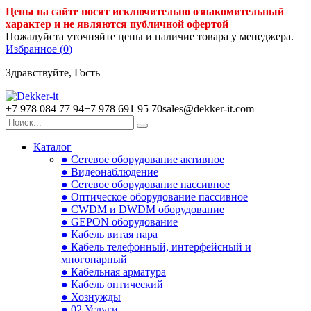
Цены на сайте носят исключительно ознакомительный
характер и не являются публичной офертой
Пожалуйста уточняйте цены и наличие товара у менеджера.
Избранное (
0
)
Здравствуйте, Гость
+7 978 084 77 94
+7 978 691 95 70
sales@dekker-it.com
Каталог
● Сетевое оборудование активное
● Видеонаблюдение
● Сетевое оборудование пассивное
● Оптическое оборудование пассивное
● CWDM и DWDM оборудование
● GEPON оборудование
● Кабель витая пара
● Кабель телефонный, интерфейсный и
многопарный
● Кабельная арматура
● Кабель оптический
● Хознужды
● 02.Услуги