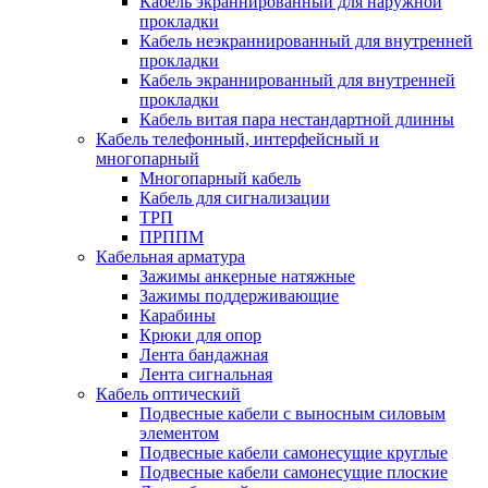
Кабель экраннированный для наружной
прокладки
Кабель неэкраннированный для внутренней
прокладки
Кабель экраннированный для внутренней
прокладки
Кабель витая пара нестандартной длинны
Кабель телефонный, интерфейсный и
многопарный
Многопарный кабель
Кабель для сигнализации
ТРП
ПРППМ
Кабельная арматура
Зажимы анкерные натяжные
Зажимы поддерживающие
Карабины
Крюки для опор
Лента бандажная
Лента сигнальная
Кабель оптический
Подвесные кабели с выносным силовым
элементом
Подвесные кабели самонесущие круглые
Подвесные кабели самонесущие плоские