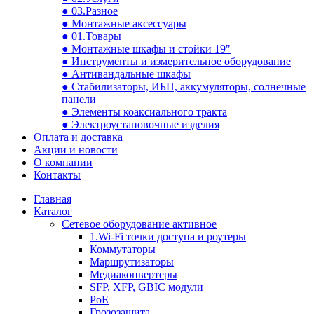
● 03.Разное
● Монтажные аксессуары
● 01.Товары
● Монтажные шкафы и стойки 19"
● Инструменты и измерительное оборудование
● Антивандальные шкафы
● Стабилизаторы, ИБП, аккумуляторы, солнечные
панели
● Элементы коаксиального тракта
● Электроустановочные изделия
Оплата и доставка
Акции и новости
О компании
Контакты
Главная
Каталог
Сетевое оборудование активное
1.Wi-Fi точки доступа и роутеры
Коммутаторы
Маршрутизаторы
Медиаконвертеры
SFP, XFP, GBIC модули
PoE
Грозозащита