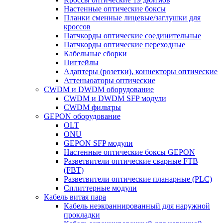
Настенные оптические боксы
Планки сменные лицевые/заглушки для
кроссов
Патчкорды оптические соединительные
Патчкорды оптические переходные
Кабельные сборки
Пигтейлы
Адаптеры (розетки), коннекторы оптические
Аттеньюаторы оптические
CWDM и DWDM оборудование
CWDM и DWDM SFP модули
CWDM фильтры
GEPON оборудование
OLT
ONU
GEPON SFP модули
Настенные оптические боксы GEPON
Разветвители оптические сварные FTB
(FBT)
Разветвители оптические планарные (PLC)
Сплиттерные модули
Кабель витая пара
Кабель неэкраннированный для наружной
прокладки