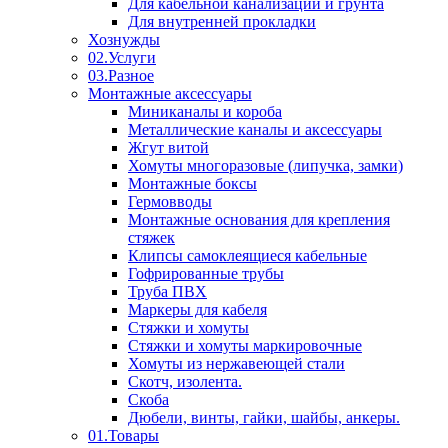
Для кабельной канализации и грунта
Для внутренней прокладки
Хознужды
02.Услуги
03.Разное
Монтажные аксессуары
Миниканалы и короба
Металлические каналы и аксессуары
Жгут витой
Хомуты многоразовые (липучка, замки)
Монтажные боксы
Гермовводы
Монтажные основания для крепления
стяжек
Клипсы самоклеящиеся кабельные
Гофрированные трубы
Труба ПВХ
Маркеры для кабеля
Стяжки и хомуты
Стяжки и хомуты маркировочные
Хомуты из нержавеющей стали
Скотч, изолента.
Скоба
Дюбели, винты, гайки, шайбы, анкеры.
01.Товары