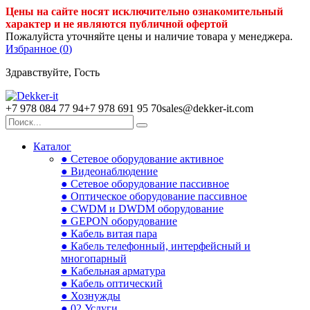
Цены на сайте носят исключительно ознакомительный
характер и не являются публичной офертой
Пожалуйста уточняйте цены и наличие товара у менеджера.
Избранное (
0
)
Здравствуйте, Гость
+7 978 084 77 94
+7 978 691 95 70
sales@dekker-it.com
Каталог
● Сетевое оборудование активное
● Видеонаблюдение
● Сетевое оборудование пассивное
● Оптическое оборудование пассивное
● CWDM и DWDM оборудование
● GEPON оборудование
● Кабель витая пара
● Кабель телефонный, интерфейсный и
многопарный
● Кабельная арматура
● Кабель оптический
● Хознужды
● 02.Услуги