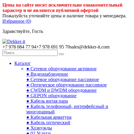
Цены на сайте носят исключительно ознакомительный
характер и не являются публичной офертой
Пожалуйста уточняйте цены и наличие товара у менеджера.
Избранное (
0
)
Здравствуйте, Гость
+7 978 084 77 94
+7 978 691 95 70
sales@dekker-it.com
Каталог
● Сетевое оборудование активное
● Видеонаблюдение
● Сетевое оборудование пассивное
● Оптическое оборудование пассивное
● CWDM и DWDM оборудование
● GEPON оборудование
● Кабель витая пара
● Кабель телефонный, интерфейсный и
многопарный
● Кабельная арматура
● Кабель оптический
● Хознужды
● 02.Услуги