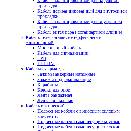
Кабель экраннированный для наружной
прокладки
Кабель неэкраннированный для внутренней
прокладки
Кабель экраннированный для внутренней
прокладки
Кабель витая пара нестандартной длинны
Кабель телефонный, интерфейсный и
многопарный
Многопарный кабель
Кабель для сигнализации
ТРП
ПРППМ
Кабельная арматура
Зажимы анкерные натяжные
Зажимы поддерживающие
Карабины
Крюки для опор
Лента бандажная
Лента сигнальная
Кабель оптический
Подвесные кабели с выносным силовым
элементом
Подвесные кабели самонесущие круглые
Подвесные кабели самонесущие плоские