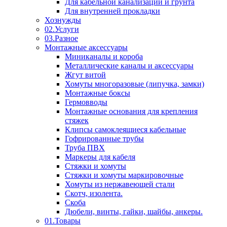
Для кабельной канализации и грунта
Для внутренней прокладки
Хознужды
02.Услуги
03.Разное
Монтажные аксессуары
Миниканалы и короба
Металлические каналы и аксессуары
Жгут витой
Хомуты многоразовые (липучка, замки)
Монтажные боксы
Гермовводы
Монтажные основания для крепления
стяжек
Клипсы самоклеящиеся кабельные
Гофрированные трубы
Труба ПВХ
Маркеры для кабеля
Стяжки и хомуты
Стяжки и хомуты маркировочные
Хомуты из нержавеющей стали
Скотч, изолента.
Скоба
Дюбели, винты, гайки, шайбы, анкеры.
01.Товары