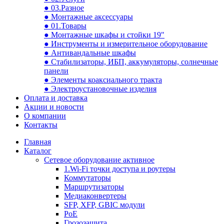
● 03.Разное
● Монтажные аксессуары
● 01.Товары
● Монтажные шкафы и стойки 19"
● Инструменты и измерительное оборудование
● Антивандальные шкафы
● Стабилизаторы, ИБП, аккумуляторы, солнечные
панели
● Элементы коаксиального тракта
● Электроустановочные изделия
Оплата и доставка
Акции и новости
О компании
Контакты
Главная
Каталог
Сетевое оборудование активное
1.Wi-Fi точки доступа и роутеры
Коммутаторы
Маршрутизаторы
Медиаконвертеры
SFP, XFP, GBIC модули
PoE
Грозозащита