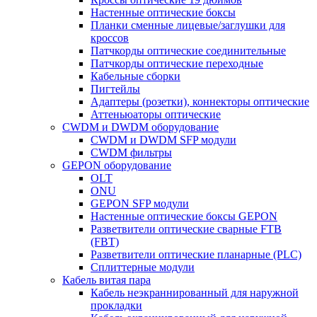
Настенные оптические боксы
Планки сменные лицевые/заглушки для
кроссов
Патчкорды оптические соединительные
Патчкорды оптические переходные
Кабельные сборки
Пигтейлы
Адаптеры (розетки), коннекторы оптические
Аттеньюаторы оптические
CWDM и DWDM оборудование
CWDM и DWDM SFP модули
CWDM фильтры
GEPON оборудование
OLT
ONU
GEPON SFP модули
Настенные оптические боксы GEPON
Разветвители оптические сварные FTB
(FBT)
Разветвители оптические планарные (PLC)
Сплиттерные модули
Кабель витая пара
Кабель неэкраннированный для наружной
прокладки