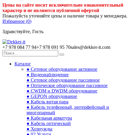
Цены на сайте носят исключительно ознакомительный
характер и не являются публичной офертой
Пожалуйста уточняйте цены и наличие товара у менеджера.
Избранное (
0
)
Здравствуйте, Гость
+7 978 084 77 94
+7 978 691 95 70
sales@dekker-it.com
Каталог
● Сетевое оборудование активное
● Видеонаблюдение
● Сетевое оборудование пассивное
● Оптическое оборудование пассивное
● CWDM и DWDM оборудование
● GEPON оборудование
● Кабель витая пара
● Кабель телефонный, интерфейсный и
многопарный
● Кабельная арматура
● Кабель оптический
● Хознужды
● 02.Услуги