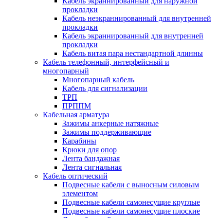
Кабель экраннированный для наружной
прокладки
Кабель неэкраннированный для внутренней
прокладки
Кабель экраннированный для внутренней
прокладки
Кабель витая пара нестандартной длинны
Кабель телефонный, интерфейсный и
многопарный
Многопарный кабель
Кабель для сигнализации
ТРП
ПРППМ
Кабельная арматура
Зажимы анкерные натяжные
Зажимы поддерживающие
Карабины
Крюки для опор
Лента бандажная
Лента сигнальная
Кабель оптический
Подвесные кабели с выносным силовым
элементом
Подвесные кабели самонесущие круглые
Подвесные кабели самонесущие плоские