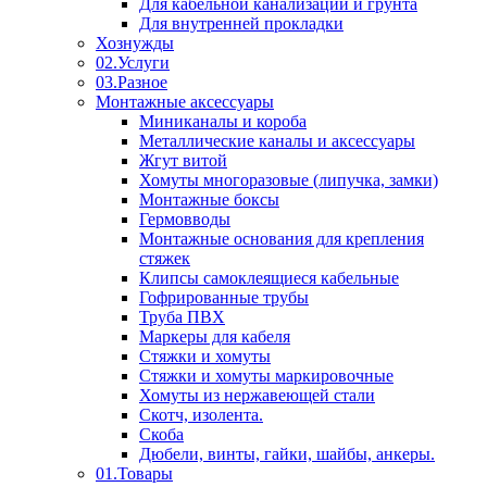
Для кабельной канализации и грунта
Для внутренней прокладки
Хознужды
02.Услуги
03.Разное
Монтажные аксессуары
Миниканалы и короба
Металлические каналы и аксессуары
Жгут витой
Хомуты многоразовые (липучка, замки)
Монтажные боксы
Гермовводы
Монтажные основания для крепления
стяжек
Клипсы самоклеящиеся кабельные
Гофрированные трубы
Труба ПВХ
Маркеры для кабеля
Стяжки и хомуты
Стяжки и хомуты маркировочные
Хомуты из нержавеющей стали
Скотч, изолента.
Скоба
Дюбели, винты, гайки, шайбы, анкеры.
01.Товары