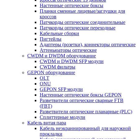
Настенные оптические боксы
Планки сменные лицевые/заглушки для
кроссов
Патчкорды оптические соединительные
Патчкорды оптические переходные
Кабельные сборки
Пигтейлы
Адаптеры (розетки), коннекторы оптические
Аттеньюаторы оптические
CWDM и DWDM оборудование
CWDM и DWDM SFP модули
CWDM фильтры
GEPON оборудование
OLT
ONU
GEPON SFP модули
Настенные оптические боксы GEPON
Разветвители оптические сварные FTB
(FBT)
Разветвители оптические планарные (PLC)
Сплиттерные модули
Кабель витая пара
Кабель неэкраннированный для наружной
прокладки