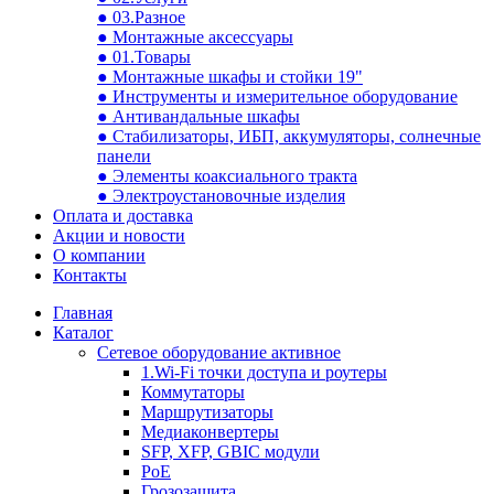
● 03.Разное
● Монтажные аксессуары
● 01.Товары
● Монтажные шкафы и стойки 19"
● Инструменты и измерительное оборудование
● Антивандальные шкафы
● Стабилизаторы, ИБП, аккумуляторы, солнечные
панели
● Элементы коаксиального тракта
● Электроустановочные изделия
Оплата и доставка
Акции и новости
О компании
Контакты
Главная
Каталог
Сетевое оборудование активное
1.Wi-Fi точки доступа и роутеры
Коммутаторы
Маршрутизаторы
Медиаконвертеры
SFP, XFP, GBIC модули
PoE
Грозозащита