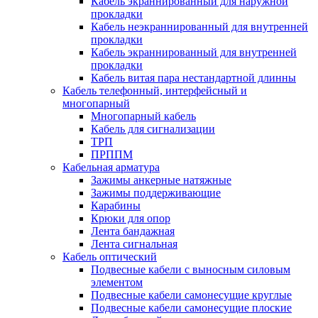
Кабель экраннированный для наружной
прокладки
Кабель неэкраннированный для внутренней
прокладки
Кабель экраннированный для внутренней
прокладки
Кабель витая пара нестандартной длинны
Кабель телефонный, интерфейсный и
многопарный
Многопарный кабель
Кабель для сигнализации
ТРП
ПРППМ
Кабельная арматура
Зажимы анкерные натяжные
Зажимы поддерживающие
Карабины
Крюки для опор
Лента бандажная
Лента сигнальная
Кабель оптический
Подвесные кабели с выносным силовым
элементом
Подвесные кабели самонесущие круглые
Подвесные кабели самонесущие плоские