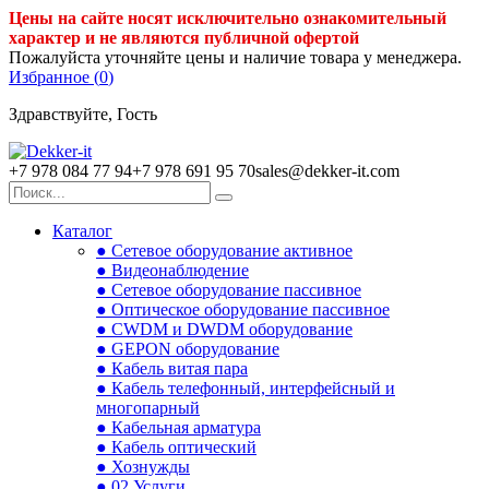
Цены на сайте носят исключительно ознакомительный
характер и не являются публичной офертой
Пожалуйста уточняйте цены и наличие товара у менеджера.
Избранное (
0
)
Здравствуйте, Гость
+7 978 084 77 94
+7 978 691 95 70
sales@dekker-it.com
Каталог
● Сетевое оборудование активное
● Видеонаблюдение
● Сетевое оборудование пассивное
● Оптическое оборудование пассивное
● CWDM и DWDM оборудование
● GEPON оборудование
● Кабель витая пара
● Кабель телефонный, интерфейсный и
многопарный
● Кабельная арматура
● Кабель оптический
● Хознужды
● 02.Услуги