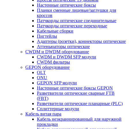
Настенные оптические боксы
Планки сменные лицевые/заглушки для
кроссов
Патчкорды оптические соединительные
Патчкорды оптические переходные
Кабельные сборки
Пигтейлы
Адаптеры (розетки), коннекторы оптические
Аттеньюаторы оптические
CWDM и DWDM оборудование
CWDM и DWDM SFP модули
CWDM фильтры
GEPON оборудование
OLT
ONU
GEPON SFP модули
Настенные оптические боксы GEPON
Разветвители оптические сварные FTB
(FBT)
Разветвители оптические планарные (PLC)
Сплиттерные модули
Кабель витая пара
Кабель неэкраннированный для наружной
прокладки