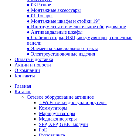
● 03.Разное
● Монтажные аксессуары
● 01.Товары
● Монтажные шкафы и стойки 19"
● Инструменты и измерительное оборудование
● Антивандальные шкафы
● Стабилизаторы, ИБП, аккумуляторы, солнечные
панели
● Элементы коаксиального тракта
● Электроустановочные изделия
Оплата и доставка
Акции и новости
О компании
Контакты
Главная
Каталог
Сетевое оборудование активное
1.Wi-Fi точки доступа и роутеры
Коммутаторы
Маршрутизаторы
Медиаконвертеры
SFP, XFP, GBIC модули
PoE
Грозозащита