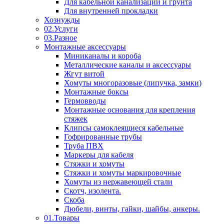
Для кабельной канализации и грунта
Для внутренней прокладки
Хознужды
02.Услуги
03.Разное
Монтажные аксессуары
Миниканалы и короба
Металлические каналы и аксессуары
Жгут витой
Хомуты многоразовые (липучка, замки)
Монтажные боксы
Гермовводы
Монтажные основания для крепления
стяжек
Клипсы самоклеящиеся кабельные
Гофрированные трубы
Труба ПВХ
Маркеры для кабеля
Стяжки и хомуты
Стяжки и хомуты маркировочные
Хомуты из нержавеющей стали
Скотч, изолента.
Скоба
Дюбели, винты, гайки, шайбы, анкеры.
01.Товары