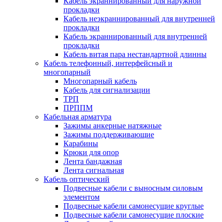
Кабель экраннированный для наружной
прокладки
Кабель неэкраннированный для внутренней
прокладки
Кабель экраннированный для внутренней
прокладки
Кабель витая пара нестандартной длинны
Кабель телефонный, интерфейсный и
многопарный
Многопарный кабель
Кабель для сигнализации
ТРП
ПРППМ
Кабельная арматура
Зажимы анкерные натяжные
Зажимы поддерживающие
Карабины
Крюки для опор
Лента бандажная
Лента сигнальная
Кабель оптический
Подвесные кабели с выносным силовым
элементом
Подвесные кабели самонесущие круглые
Подвесные кабели самонесущие плоские