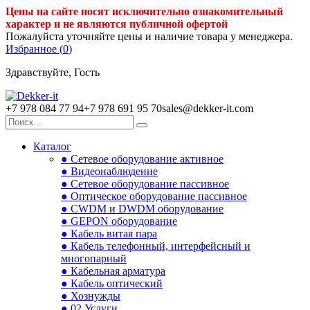
Цены на сайте носят исключительно ознакомительный
характер и не являются публичной офертой
Пожалуйста уточняйте цены и наличие товара у менеджера.
Избранное (
0
)
Здравствуйте, Гость
+7 978 084 77 94
+7 978 691 95 70
sales@dekker-it.com
Каталог
● Сетевое оборудование активное
● Видеонаблюдение
● Сетевое оборудование пассивное
● Оптическое оборудование пассивное
● CWDM и DWDM оборудование
● GEPON оборудование
● Кабель витая пара
● Кабель телефонный, интерфейсный и
многопарный
● Кабельная арматура
● Кабель оптический
● Хознужды
● 02.Услуги