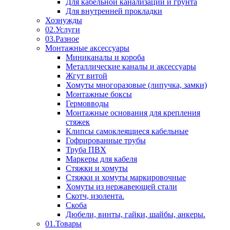
Для кабельной канализации и грунта
Для внутренней прокладки
Хознужды
02.Услуги
03.Разное
Монтажные аксессуары
Миниканалы и короба
Металлические каналы и аксессуары
Жгут витой
Хомуты многоразовые (липучка, замки)
Монтажные боксы
Гермовводы
Монтажные основания для крепления
стяжек
Клипсы самоклеящиеся кабельные
Гофрированные трубы
Труба ПВХ
Маркеры для кабеля
Стяжки и хомуты
Стяжки и хомуты маркировочные
Хомуты из нержавеющей стали
Скотч, изолента.
Скоба
Дюбели, винты, гайки, шайбы, анкеры.
01.Товары