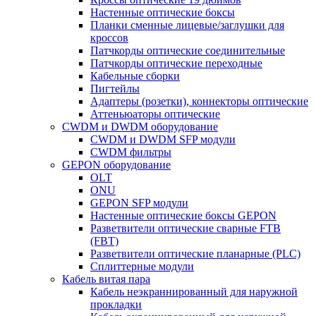
Настенные оптические боксы
Планки сменные лицевые/заглушки для
кроссов
Патчкорды оптические соединительные
Патчкорды оптические переходные
Кабельные сборки
Пигтейлы
Адаптеры (розетки), коннекторы оптические
Аттеньюаторы оптические
CWDM и DWDM оборудование
CWDM и DWDM SFP модули
CWDM фильтры
GEPON оборудование
OLT
ONU
GEPON SFP модули
Настенные оптические боксы GEPON
Разветвители оптические сварные FTB
(FBT)
Разветвители оптические планарные (PLC)
Сплиттерные модули
Кабель витая пара
Кабель неэкраннированный для наружной
прокладки