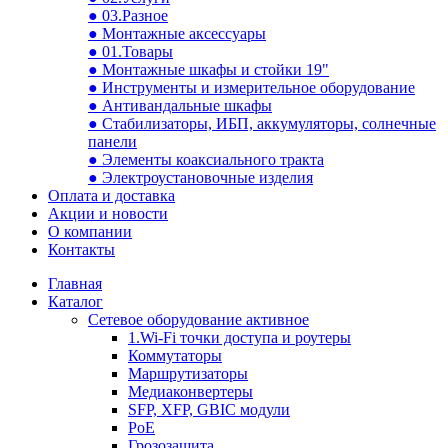
● 03.Разное
● Монтажные аксессуары
● 01.Товары
● Монтажные шкафы и стойки 19"
● Инструменты и измерительное оборудование
● Антивандальные шкафы
● Стабилизаторы, ИБП, аккумуляторы, солнечные
панели
● Элементы коаксиального тракта
● Электроустановочные изделия
Оплата и доставка
Акции и новости
О компании
Контакты
Главная
Каталог
Сетевое оборудование активное
1.Wi-Fi точки доступа и роутеры
Коммутаторы
Маршрутизаторы
Медиаконвертеры
SFP, XFP, GBIC модули
PoE
Грозозащита