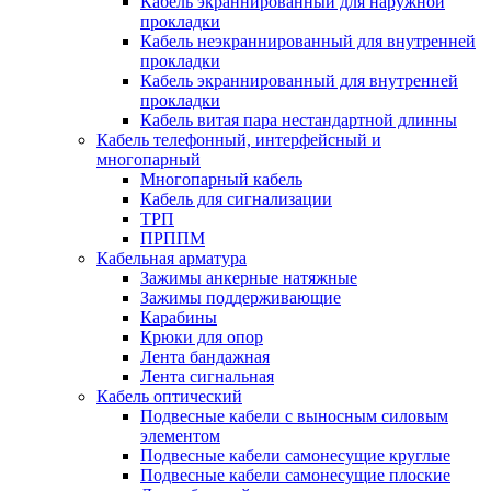
Кабель экраннированный для наружной
прокладки
Кабель неэкраннированный для внутренней
прокладки
Кабель экраннированный для внутренней
прокладки
Кабель витая пара нестандартной длинны
Кабель телефонный, интерфейсный и
многопарный
Многопарный кабель
Кабель для сигнализации
ТРП
ПРППМ
Кабельная арматура
Зажимы анкерные натяжные
Зажимы поддерживающие
Карабины
Крюки для опор
Лента бандажная
Лента сигнальная
Кабель оптический
Подвесные кабели с выносным силовым
элементом
Подвесные кабели самонесущие круглые
Подвесные кабели самонесущие плоские