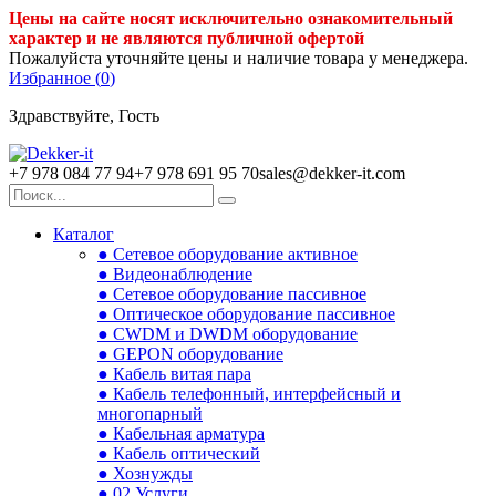
Цены на сайте носят исключительно ознакомительный
характер и не являются публичной офертой
Пожалуйста уточняйте цены и наличие товара у менеджера.
Избранное (
0
)
Здравствуйте, Гость
+7 978 084 77 94
+7 978 691 95 70
sales@dekker-it.com
Каталог
● Сетевое оборудование активное
● Видеонаблюдение
● Сетевое оборудование пассивное
● Оптическое оборудование пассивное
● CWDM и DWDM оборудование
● GEPON оборудование
● Кабель витая пара
● Кабель телефонный, интерфейсный и
многопарный
● Кабельная арматура
● Кабель оптический
● Хознужды
● 02.Услуги