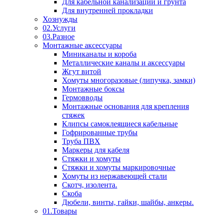
Для кабельной канализации и грунта
Для внутренней прокладки
Хознужды
02.Услуги
03.Разное
Монтажные аксессуары
Миниканалы и короба
Металлические каналы и аксессуары
Жгут витой
Хомуты многоразовые (липучка, замки)
Монтажные боксы
Гермовводы
Монтажные основания для крепления
стяжек
Клипсы самоклеящиеся кабельные
Гофрированные трубы
Труба ПВХ
Маркеры для кабеля
Стяжки и хомуты
Стяжки и хомуты маркировочные
Хомуты из нержавеющей стали
Скотч, изолента.
Скоба
Дюбели, винты, гайки, шайбы, анкеры.
01.Товары