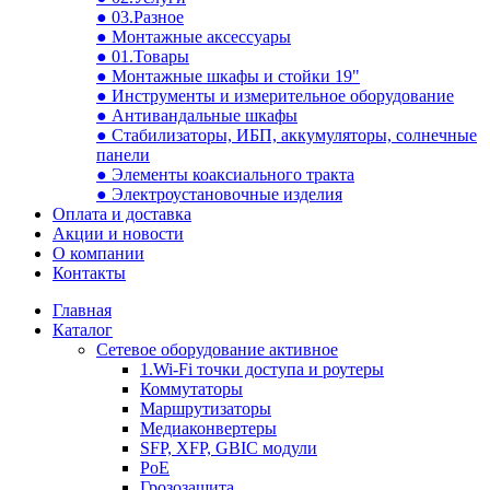
● 03.Разное
● Монтажные аксессуары
● 01.Товары
● Монтажные шкафы и стойки 19"
● Инструменты и измерительное оборудование
● Антивандальные шкафы
● Стабилизаторы, ИБП, аккумуляторы, солнечные
панели
● Элементы коаксиального тракта
● Электроустановочные изделия
Оплата и доставка
Акции и новости
О компании
Контакты
Главная
Каталог
Сетевое оборудование активное
1.Wi-Fi точки доступа и роутеры
Коммутаторы
Маршрутизаторы
Медиаконвертеры
SFP, XFP, GBIC модули
PoE
Грозозащита