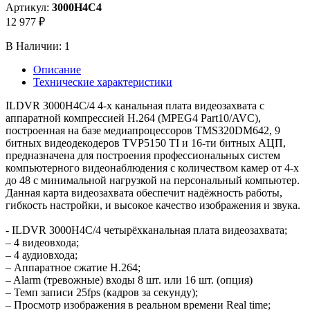
Артикул:
3000H4C4
12 977 ₽
В Наличии:
1
Описание
Технические характеристики
ILDVR 3000H4C/4 4-х канальная плата видеозахвата с
аппаратной компрессией Н.264 (MPEG4 Part10/AVC),
построенная на базе медиапроцессоров TMS320DM642, 9
битных видеодекодеров TVP5150 TI и 16-ти битных АЦП,
предназначена для построения профессиональных систем
компьютерного видеонаблюдения с количеством камер от 4-х
до 48 с минимальной нагрузкой на персональный компьютер.
Данная карта видеозахвата обеспечит надёжность работы,
гибкость настройки, и высокое качество изображения и звука.
- ILDVR 3000H4C/4 четырёхканальная плата видеозахвата;
– 4 видеовхода;
– 4 аудиовхода;
– Аппаратное сжатие H.264;
– Alarm (тревожные) входы 8 шт. или 16 шт. (опция)
– Темп записи 25fps (кадров за секунду);
– Просмотр изображения в реальном времени Real time;