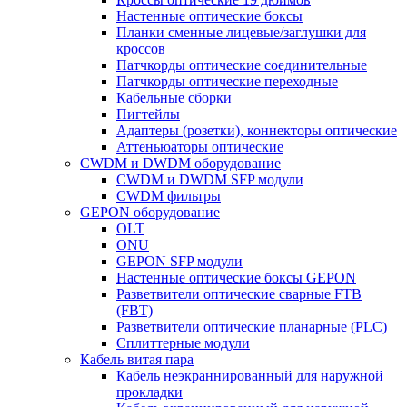
Настенные оптические боксы
Планки сменные лицевые/заглушки для
кроссов
Патчкорды оптические соединительные
Патчкорды оптические переходные
Кабельные сборки
Пигтейлы
Адаптеры (розетки), коннекторы оптические
Аттеньюаторы оптические
CWDM и DWDM оборудование
CWDM и DWDM SFP модули
CWDM фильтры
GEPON оборудование
OLT
ONU
GEPON SFP модули
Настенные оптические боксы GEPON
Разветвители оптические сварные FTB
(FBT)
Разветвители оптические планарные (PLC)
Сплиттерные модули
Кабель витая пара
Кабель неэкраннированный для наружной
прокладки