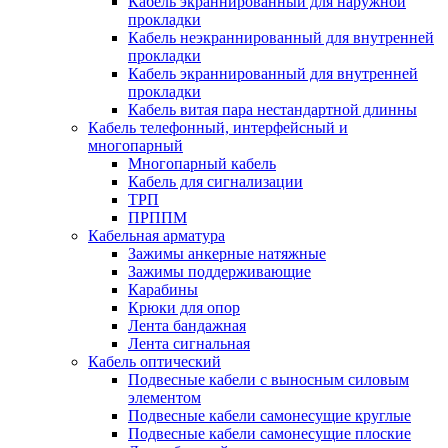
Кабель экраннированный для наружной
прокладки
Кабель неэкраннированный для внутренней
прокладки
Кабель экраннированный для внутренней
прокладки
Кабель витая пара нестандартной длинны
Кабель телефонный, интерфейсный и
многопарный
Многопарный кабель
Кабель для сигнализации
ТРП
ПРППМ
Кабельная арматура
Зажимы анкерные натяжные
Зажимы поддерживающие
Карабины
Крюки для опор
Лента бандажная
Лента сигнальная
Кабель оптический
Подвесные кабели с выносным силовым
элементом
Подвесные кабели самонесущие круглые
Подвесные кабели самонесущие плоские