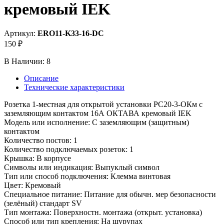
кремовый IEK
Артикул:
ERO11-K33-16-DC
150 ₽
В Наличии:
8
Описание
Технические характеристики
Розетка 1-местная для открытой установки РС20-3-ОКм с
заземляющим контактом 16А ОКТАВА кремовый IEK
Модель или исполнение: С заземляющим (защитным)
контактом
Количество постов: 1
Количество подключаемых розеток: 1
Крышка: В корпусе
Символы или индикация: Выпуклый символ
Тип или способ подключения: Клемма винтовая
Цвет: Кремовый
Специальное питание: Питание для обычн. мер безопасности
(зелёный) стандарт SV
Тип монтажа: Поверхностн. монтажа (открыт. установка)
Способ или тип крепления: На шурупах