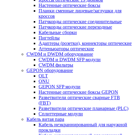
Настенные оптические боксы
Планки сменные лицевые/заглушки для
кроссов
Патчкорды оптические соединительные
Патчкорды оптические переходные
Кабельные сборки
Пигтейлы
Адаптеры (розетки), коннекторы оптические
Аттеньюаторы оптические
CWDM и DWDM оборудование
CWDM и DWDM SFP модули
CWDM фильтры
GEPON оборудование
OLT
ONU
GEPON SFP модули
Настенные оптические боксы GEPON
Разветвители оптические сварные FTB
(FBT)
Разветвители оптические планарные (PLC)
Сплиттерные модули
Кабель витая пара
Кабель неэкраннированный для наружной
прокладки