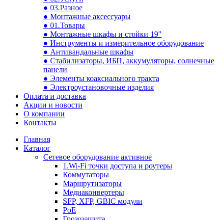
● 03.Разное
● Монтажные аксессуары
● 01.Товары
● Монтажные шкафы и стойки 19"
● Инструменты и измерительное оборудование
● Антивандальные шкафы
● Стабилизаторы, ИБП, аккумуляторы, солнечные
панели
● Элементы коаксиального тракта
● Электроустановочные изделия
Оплата и доставка
Акции и новости
О компании
Контакты
Главная
Каталог
Сетевое оборудование активное
1.Wi-Fi точки доступа и роутеры
Коммутаторы
Маршрутизаторы
Медиаконвертеры
SFP, XFP, GBIC модули
PoE
Грозозащита