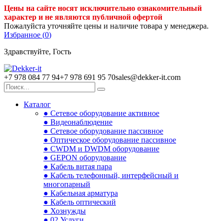
Цены на сайте носят исключительно ознакомительный
характер и не являются публичной офертой
Пожалуйста уточняйте цены и наличие товара у менеджера.
Избранное (
0
)
Здравствуйте, Гость
+7 978 084 77 94
+7 978 691 95 70
sales@dekker-it.com
Каталог
● Сетевое оборудование активное
● Видеонаблюдение
● Сетевое оборудование пассивное
● Оптическое оборудование пассивное
● CWDM и DWDM оборудование
● GEPON оборудование
● Кабель витая пара
● Кабель телефонный, интерфейсный и
многопарный
● Кабельная арматура
● Кабель оптический
● Хознужды
● 02.Услуги