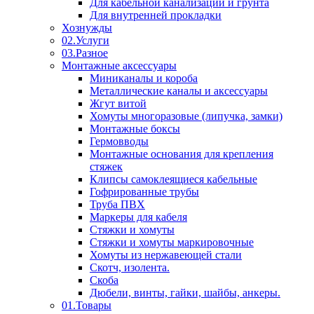
Для кабельной канализации и грунта
Для внутренней прокладки
Хознужды
02.Услуги
03.Разное
Монтажные аксессуары
Миниканалы и короба
Металлические каналы и аксессуары
Жгут витой
Хомуты многоразовые (липучка, замки)
Монтажные боксы
Гермовводы
Монтажные основания для крепления
стяжек
Клипсы самоклеящиеся кабельные
Гофрированные трубы
Труба ПВХ
Маркеры для кабеля
Стяжки и хомуты
Стяжки и хомуты маркировочные
Хомуты из нержавеющей стали
Скотч, изолента.
Скоба
Дюбели, винты, гайки, шайбы, анкеры.
01.Товары