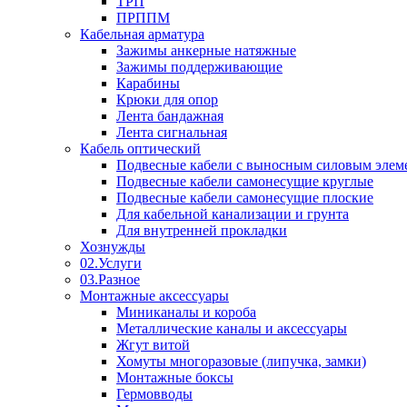
ТРП
ПРППМ
Кабельная арматура
Зажимы анкерные натяжные
Зажимы поддерживающие
Карабины
Крюки для опор
Лента бандажная
Лента сигнальная
Кабель оптический
Подвесные кабели с выносным силовым элем
Подвесные кабели самонесущие круглые
Подвесные кабели самонесущие плоские
Для кабельной канализации и грунта
Для внутренней прокладки
Хознужды
02.Услуги
03.Разное
Монтажные аксессуары
Миниканалы и короба
Металлические каналы и аксессуары
Жгут витой
Хомуты многоразовые (липучка, замки)
Монтажные боксы
Гермовводы