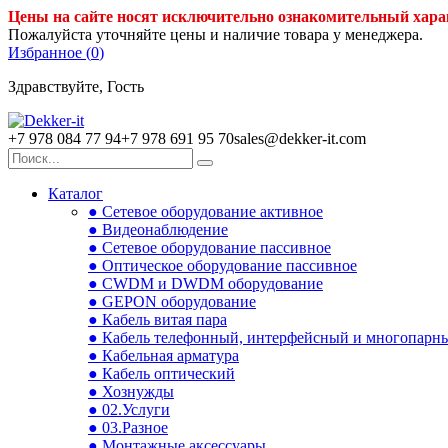
Цены на сайте носят исключительно ознакомительный хара
Пожалуйста уточняйте цены и наличие товара у менеджера.
Избранное (
0
)
Здравствуйте, Гость
+7 978 084 77 94
+7 978 691 95 70
sales@dekker-it.com
Каталог
● Сетевое оборудование активное
● Видеонаблюдение
● Сетевое оборудование пассивное
● Оптическое оборудование пассивное
● CWDM и DWDM оборудование
● GEPON оборудование
● Кабель витая пара
● Кабель телефонный, интерфейсный и многопарн
● Кабельная арматура
● Кабель оптический
● Хознужды
● 02.Услуги
● 03.Разное
● Монтажные аксессуары