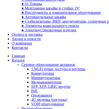
● 01.Товары
● Монтажные шкафы и стойки 19"
● Инструменты и измерительное оборудование
● Антивандальные шкафы
● Стабилизаторы, ИБП, аккумуляторы, солнечные 
● Элементы коаксиального тракта
● Электроустановочные изделия
Оплата и доставка
Акции и новости
О компании
Контакты
Главная
Каталог
Сетевое оборудование активное
1.Wi-Fi точки доступа и роутеры
Коммутаторы
Маршрутизаторы
Медиаконвертеры
SFP, XFP, GBIC модули
PoE
Грозозащита
4G модемы (роутеры)
VOIP оборудование
Видеонаблюдение