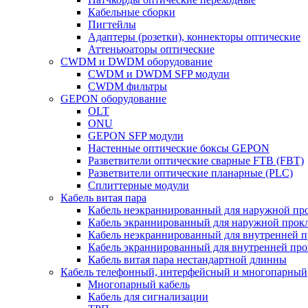
Кабельные сборки
Пигтейлы
Адаптеры (розетки), коннекторы оптические
Аттеньюаторы оптические
CWDM и DWDM оборудование
CWDM и DWDM SFP модули
CWDM фильтры
GEPON оборудование
OLT
ONU
GEPON SFP модули
Настенные оптические боксы GEPON
Разветвители оптические сварные FTB (FBT)
Разветвители оптические планарные (PLC)
Сплиттерные модули
Кабель витая пара
Кабель неэкраннированный для наружной пр
Кабель экраннированный для наружной прок
Кабель неэкраннированный для внутренней 
Кабель экраннированный для внутренней пр
Кабель витая пара нестандартной длинны
Кабель телефонный, интерфейсный и многопарный
Многопарный кабель
Кабель для сигнализации