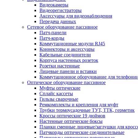
Видеокамеры
Видеорегистраторы
Аксессуары для видеонаблюдения
Передача данных
Сетевое оборудование пассивное
Патч-панели
Патч-корды
Коммутационные модули RJ45
Коннекторы и аксессуары
Кабельные соединители
Корпуса настенных розеток
Розетки настенные
Лицевые панели и вставки
Коммутационное оборудование для телефони
Оптическое оборудование пассивное
Муфты оптические
Сплайс кассеты
Гильзы сварочные
Ремкомплекты и крепления для муфт
Трубки термоусадочные ТУТ, ТТК, герметик
Кроссы оптические 19 дюймов
Настенные оптические боксы
Планки сменные лицевые/заглушки для кросс
Патчкорды оптические соединительные
Патчкорды оптические переходные