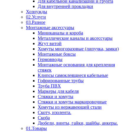
Для кабельной канализации и грунта
Для внутренней прокладки
Хознужды
02.Услуги
03.Разное
Монтажные аксессуары
Миниканалы и короба
Металлические каналы и аксессуары
Жгут витой
Хомуты многоразовые (липучка, замки)
Монтажные боксы
Гермовводы
Монтажные основания для крепления
стяжек
Клипсы самоклеящиеся кабельные
Гофрированные трубы
Труба ПВХ
Маркеры для кабеля
Стяжки и хомуты
Стяжки и хомуты маркировочные
Хомуты из нержавеющей стали
Скотч, изолента.
Скоба
Дюбели, винты, гайки, шайбы, анкеры.
01.Товары