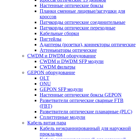
Настенные оптические боксы
Планки сменные лицевые/заглушки для
кроссов
Патчкорды оптические соединительные
Патчкорды оптические переходные
Кабельные сборки
Пигтейлы
Адаптеры (розетки), коннекторы оптические
Аттеньюаторы оптические
CWDM и DWDM оборудование
CWDM и DWDM SFP модули
CWDM фильтры
GEPON оборудование
OLT
ONU
GEPON SFP модули
Настенные оптические боксы GEPON
Разветвители оптические сварные FTB
(FBT)
Разветвители оптические планарные (PLC)
Сплиттерные модули
Кабель витая пара
Кабель неэкраннированный для наружной
прокладки