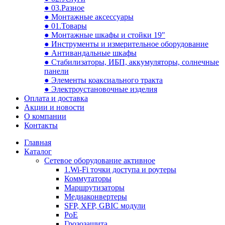
● 03.Разное
● Монтажные аксессуары
● 01.Товары
● Монтажные шкафы и стойки 19"
● Инструменты и измерительное оборудование
● Антивандальные шкафы
● Стабилизаторы, ИБП, аккумуляторы, солнечные
панели
● Элементы коаксиального тракта
● Электроустановочные изделия
Оплата и доставка
Акции и новости
О компании
Контакты
Главная
Каталог
Сетевое оборудование активное
1.Wi-Fi точки доступа и роутеры
Коммутаторы
Маршрутизаторы
Медиаконвертеры
SFP, XFP, GBIC модули
PoE
Грозозащита