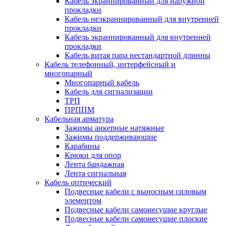
Кабель экраннированный для наружной
прокладки
Кабель неэкраннированный для внутренней
прокладки
Кабель экраннированный для внутренней
прокладки
Кабель витая пара нестандартной длинны
Кабель телефонный, интерфейсный и
многопарный
Многопарный кабель
Кабель для сигнализации
ТРП
ПРППМ
Кабельная арматура
Зажимы анкерные натяжные
Зажимы поддерживающие
Карабины
Крюки для опор
Лента бандажная
Лента сигнальная
Кабель оптический
Подвесные кабели с выносным силовым
элементом
Подвесные кабели самонесущие круглые
Подвесные кабели самонесущие плоские