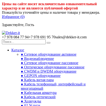
Цены на сайте носят исключительно ознакомительный
характер и не являются публичной офертой
Пожалуйста уточняйте цены и наличие товара у менеджера.
Избранное (
0
)
Здравствуйте, Гость
+7 978 084 77 94
+7 978 691 95 70
sales@dekker-it.com
Каталог
● Сетевое оборудование активное
● Видеонаблюдение
● Сетевое оборудование пассивное
● Оптическое оборудование пассивное
● CWDM и DWDM оборудование
● GEPON оборудование
● Кабель витая пара
● Кабель телефонный, интерфейсный и
многопарный
● Кабельная арматура
● Кабель оптический
● Хознужды
● 02.Услуги