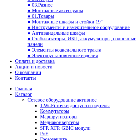
● 03.Разное
● Монтажные аксессуары
● 01.Товары
● Монтажные шкафы и стойки 19"
● Инструменты и измерительное оборудование
● Антивандальные шкафы
● Стабилизаторы, ИБП, аккумуляторы, солнечные
панели
● Элементы коаксиального тракта
● Электроустановочные изделия
Оплата и доставка
Акции и новости
О компании
Контакты
Главная
Каталог
Сетевое оборудование активное
1.Wi-Fi точки доступа и роутеры
Коммутаторы
Маршрутизаторы
Медиаконвертеры
SFP, XFP, GBIC модули
PoE
Грозозащита