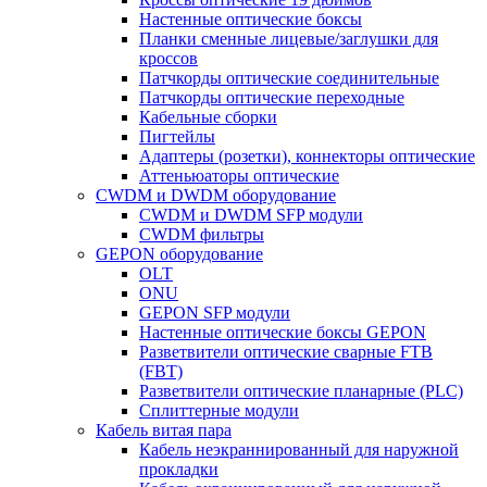
Настенные оптические боксы
Планки сменные лицевые/заглушки для
кроссов
Патчкорды оптические соединительные
Патчкорды оптические переходные
Кабельные сборки
Пигтейлы
Адаптеры (розетки), коннекторы оптические
Аттеньюаторы оптические
CWDM и DWDM оборудование
CWDM и DWDM SFP модули
CWDM фильтры
GEPON оборудование
OLT
ONU
GEPON SFP модули
Настенные оптические боксы GEPON
Разветвители оптические сварные FTB
(FBT)
Разветвители оптические планарные (PLC)
Сплиттерные модули
Кабель витая пара
Кабель неэкраннированный для наружной
прокладки