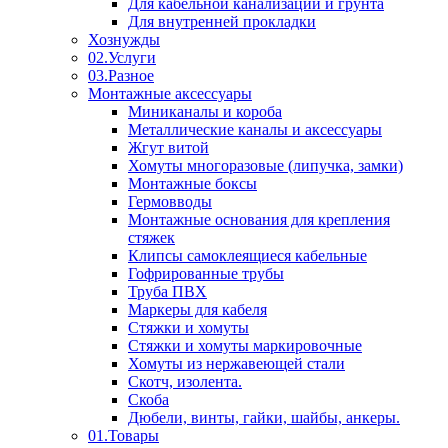
Для кабельной канализации и грунта
Для внутренней прокладки
Хознужды
02.Услуги
03.Разное
Монтажные аксессуары
Миниканалы и короба
Металлические каналы и аксессуары
Жгут витой
Хомуты многоразовые (липучка, замки)
Монтажные боксы
Гермовводы
Монтажные основания для крепления
стяжек
Клипсы самоклеящиеся кабельные
Гофрированные трубы
Труба ПВХ
Маркеры для кабеля
Стяжки и хомуты
Стяжки и хомуты маркировочные
Хомуты из нержавеющей стали
Скотч, изолента.
Скоба
Дюбели, винты, гайки, шайбы, анкеры.
01.Товары