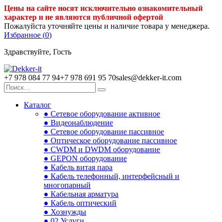
Цены на сайте носят исключительно ознакомительный
характер и не являются публичной офертой
Пожалуйста уточняйте цены и наличие товара у менеджера.
Избранное (
0
)
Здравствуйте, Гость
+7 978 084 77 94
+7 978 691 95 70
sales@dekker-it.com
Каталог
● Сетевое оборудование активное
● Видеонаблюдение
● Сетевое оборудование пассивное
● Оптическое оборудование пассивное
● CWDM и DWDM оборудование
● GEPON оборудование
● Кабель витая пара
● Кабель телефонный, интерфейсный и
многопарный
● Кабельная арматура
● Кабель оптический
● Хознужды
● 02.Услуги