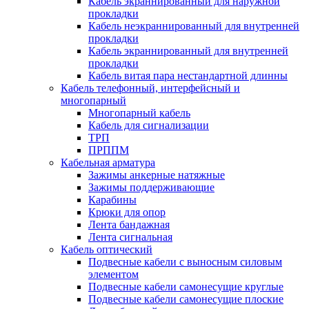
Кабель экраннированный для наружной
прокладки
Кабель неэкраннированный для внутренней
прокладки
Кабель экраннированный для внутренней
прокладки
Кабель витая пара нестандартной длинны
Кабель телефонный, интерфейсный и
многопарный
Многопарный кабель
Кабель для сигнализации
ТРП
ПРППМ
Кабельная арматура
Зажимы анкерные натяжные
Зажимы поддерживающие
Карабины
Крюки для опор
Лента бандажная
Лента сигнальная
Кабель оптический
Подвесные кабели с выносным силовым
элементом
Подвесные кабели самонесущие круглые
Подвесные кабели самонесущие плоские