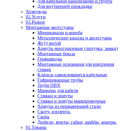
Для кабельной канализации и грунта
Для внутренней прокладки
Хознужды
02.Услуги
03.Разное
Монтажные аксессуары
Миниканалы и короба
Металлические каналы и аксессуары
Жгут витой
Хомуты многоразовые (липучка, замки)
Монтажные боксы
Гермовводы
Монтажные основания для крепления
стяжек
Клипсы самоклеящиеся кабельные
Гофрированные трубы
Труба ПВХ
Маркеры для кабеля
Стяжки и хомуты
Стяжки и хомуты маркировочные
Хомуты из нержавеющей стали
Скотч, изолента.
Скоба
Дюбели, винты, гайки, шайбы, анкеры.
01.Товары