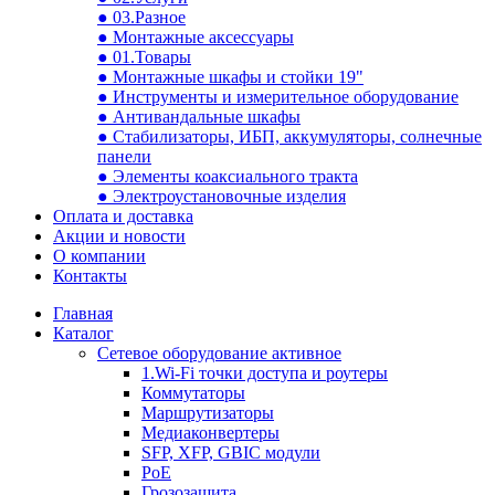
● 03.Разное
● Монтажные аксессуары
● 01.Товары
● Монтажные шкафы и стойки 19"
● Инструменты и измерительное оборудование
● Антивандальные шкафы
● Стабилизаторы, ИБП, аккумуляторы, солнечные
панели
● Элементы коаксиального тракта
● Электроустановочные изделия
Оплата и доставка
Акции и новости
О компании
Контакты
Главная
Каталог
Сетевое оборудование активное
1.Wi-Fi точки доступа и роутеры
Коммутаторы
Маршрутизаторы
Медиаконвертеры
SFP, XFP, GBIC модули
PoE
Грозозащита