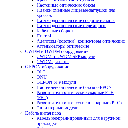
Настенные оптические боксы
Планки сменные лицевые/заглушки для
кроссов
Патчкорды оптические соединительные
Патчкорды оптические переходные
Кабельные сборки
Пигтейлы
Адаптеры (розетки), коннекторы оптические
Аттеньюаторы оптические
CWDM и DWDM оборудование
CWDM и DWDM SFP модули
CWDM фильтры
GEPON оборудование
OLT
ONU
GEPON SFP модули
Настенные оптические боксы GEPON
Разветвители оптические сварные FTB
(FBT)
Разветвители оптические планарные (PLC)
Сплиттерные модули
Кабель витая пара
Кабель неэкраннированный для наружной
прокладки