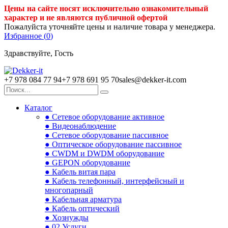
Цены на сайте носят исключительно ознакомительный
характер и не являются публичной офертой
Пожалуйста уточняйте цены и наличие товара у менеджера.
Избранное (
0
)
Здравствуйте, Гость
+7 978 084 77 94
+7 978 691 95 70
sales@dekker-it.com
Каталог
● Сетевое оборудование активное
● Видеонаблюдение
● Сетевое оборудование пассивное
● Оптическое оборудование пассивное
● CWDM и DWDM оборудование
● GEPON оборудование
● Кабель витая пара
● Кабель телефонный, интерфейсный и
многопарный
● Кабельная арматура
● Кабель оптический
● Хознужды
● 02.Услуги