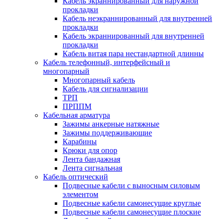
Кабель экраннированный для наружной
прокладки
Кабель неэкраннированный для внутренней
прокладки
Кабель экраннированный для внутренней
прокладки
Кабель витая пара нестандартной длинны
Кабель телефонный, интерфейсный и
многопарный
Многопарный кабель
Кабель для сигнализации
ТРП
ПРППМ
Кабельная арматура
Зажимы анкерные натяжные
Зажимы поддерживающие
Карабины
Крюки для опор
Лента бандажная
Лента сигнальная
Кабель оптический
Подвесные кабели с выносным силовым
элементом
Подвесные кабели самонесущие круглые
Подвесные кабели самонесущие плоские