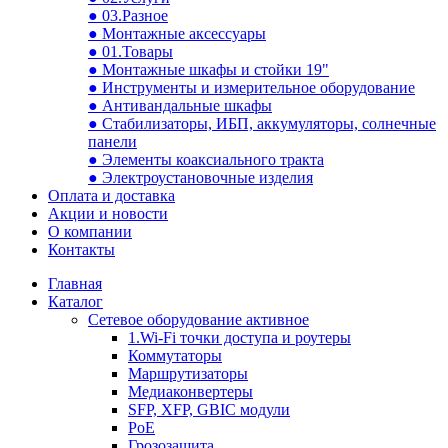
● 03.Разное
● Монтажные аксессуары
● 01.Товары
● Монтажные шкафы и стойки 19"
● Инструменты и измерительное оборудование
● Антивандальные шкафы
● Стабилизаторы, ИБП, аккумуляторы, солнечные
панели
● Элементы коаксиального тракта
● Электроустановочные изделия
Оплата и доставка
Акции и новости
О компании
Контакты
Главная
Каталог
Сетевое оборудование активное
1.Wi-Fi точки доступа и роутеры
Коммутаторы
Маршрутизаторы
Медиаконвертеры
SFP, XFP, GBIC модули
PoE
Грозозащита