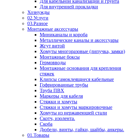
Для кабельной канализации и грунта
Для внутренней прокладки
Хознужды
02.Услуги
03.Разное
Монтажные аксессуары
Миниканалы и короба
Металлические каналы и аксессуары
Жгут витой
Хомуты многоразовые (липучка, замки)
Монтажные боксы
Гермовводы
Монтажные основания для крепления
стяжек
Клипсы самоклеящиеся кабельные
Гофрированные трубы
Труба ПВХ
Маркеры для кабеля
Стяжки и хомуты
Стяжки и хомуты маркировочные
Хомуты из нержавеющей стали
Скотч, изолента.
Скоба
Дюбели, винты, гайки, шайбы, анкеры.
01.Товары