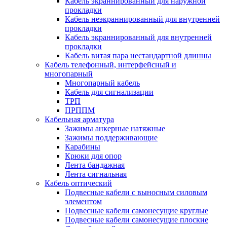
Кабель экраннированный для наружной
прокладки
Кабель неэкраннированный для внутренней
прокладки
Кабель экраннированный для внутренней
прокладки
Кабель витая пара нестандартной длинны
Кабель телефонный, интерфейсный и
многопарный
Многопарный кабель
Кабель для сигнализации
ТРП
ПРППМ
Кабельная арматура
Зажимы анкерные натяжные
Зажимы поддерживающие
Карабины
Крюки для опор
Лента бандажная
Лента сигнальная
Кабель оптический
Подвесные кабели с выносным силовым
элементом
Подвесные кабели самонесущие круглые
Подвесные кабели самонесущие плоские