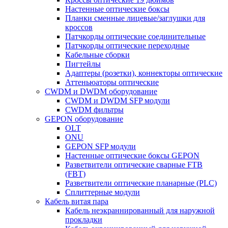
Настенные оптические боксы
Планки сменные лицевые/заглушки для
кроссов
Патчкорды оптические соединительные
Патчкорды оптические переходные
Кабельные сборки
Пигтейлы
Адаптеры (розетки), коннекторы оптические
Аттеньюаторы оптические
CWDM и DWDM оборудование
CWDM и DWDM SFP модули
CWDM фильтры
GEPON оборудование
OLT
ONU
GEPON SFP модули
Настенные оптические боксы GEPON
Разветвители оптические сварные FTB
(FBT)
Разветвители оптические планарные (PLC)
Сплиттерные модули
Кабель витая пара
Кабель неэкраннированный для наружной
прокладки