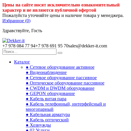
Цены на сайте носят исключительно ознакомительный
характер и не являются публичной офертой
Пожалуйста уточняйте цены и наличие товара у менеджера.
Избранное (
0
)
Здравствуйте, Гость
+7 978 084 77 94
+7 978 691 95 70
sales@dekker-it.com
Каталог
● Сетевое оборудование активное
● Видеонаблюдение
● Сетевое оборудование пассивное
● Оптическое оборудование пассивное
● CWDM и DWDM оборудование
● GEPON оборудование
● Кабель витая пара
● Кабель телефонный, интерфейсный и
многопарный
● Кабельная арматура
● Кабель оптический
● Хознужды
● 02.Услуги