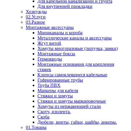
Для кабельной канализации и грунта
Для внутренней прокладки
Хознужды
02.Услуги
03.Разное
Монтажные аксессуары
Миниканалы и короба
Металлические каналы и аксессуары
Жгут витой
Хомуты многоразовые (липучка, замки)
Монтажные боксы
Гермовводы
Монтажные основания для крепления
стяжек
Клипсы самоклеящиеся кабельные
Гофрированные трубы
Труба ПВХ
Маркеры для кабеля
Стяжки и хомуты
Стяжки и хомуты маркировочные
Хомуты из нержавеющей стали
Скотч, изолента.
Скоба
Дюбели, винты, гайки, шайбы, анкеры.
01.Товары