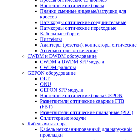
Настенные оптические боксы
Планки сменные лицевые/заглушки для
кроссов
Патчкорды оптические соединительные
Патчкорды оптические переходные
Кабельные сборки
Пигтейлы
Адаптеры (розетки), коннекторы оптические
Аттеньюаторы оптические
CWDM и DWDM оборудование
CWDM и DWDM SFP модули
CWDM фильтры
GEPON оборудование
OLT
ONU
GEPON SFP модули
Настенные оптические боксы GEPON
Разветвители оптические сварные FTB
(FBT)
Разветвители оптические планарные (PLC)
Сплиттерные модули
Кабель витая пара
Кабель неэкраннированный для наружной
прокладки