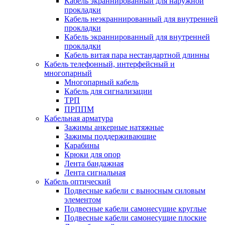
Кабель экраннированный для наружной
прокладки
Кабель неэкраннированный для внутренней
прокладки
Кабель экраннированный для внутренней
прокладки
Кабель витая пара нестандартной длинны
Кабель телефонный, интерфейсный и
многопарный
Многопарный кабель
Кабель для сигнализации
ТРП
ПРППМ
Кабельная арматура
Зажимы анкерные натяжные
Зажимы поддерживающие
Карабины
Крюки для опор
Лента бандажная
Лента сигнальная
Кабель оптический
Подвесные кабели с выносным силовым
элементом
Подвесные кабели самонесущие круглые
Подвесные кабели самонесущие плоские