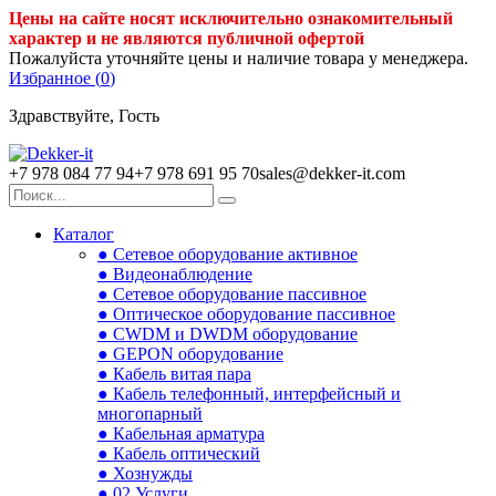
Цены на сайте носят исключительно ознакомительный
характер и не являются публичной офертой
Пожалуйста уточняйте цены и наличие товара у менеджера.
Избранное (
0
)
Здравствуйте, Гость
+7 978 084 77 94
+7 978 691 95 70
sales@dekker-it.com
Каталог
● Сетевое оборудование активное
● Видеонаблюдение
● Сетевое оборудование пассивное
● Оптическое оборудование пассивное
● CWDM и DWDM оборудование
● GEPON оборудование
● Кабель витая пара
● Кабель телефонный, интерфейсный и
многопарный
● Кабельная арматура
● Кабель оптический
● Хознужды
● 02.Услуги