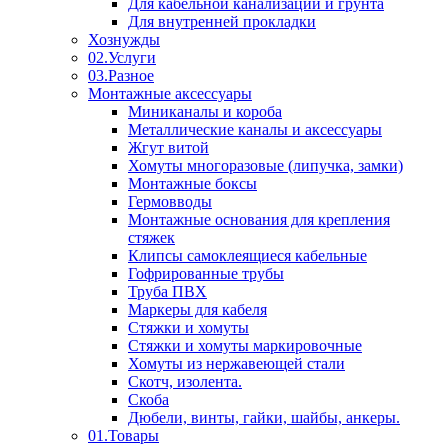
Для кабельной канализации и грунта
Для внутренней прокладки
Хознужды
02.Услуги
03.Разное
Монтажные аксессуары
Миниканалы и короба
Металлические каналы и аксессуары
Жгут витой
Хомуты многоразовые (липучка, замки)
Монтажные боксы
Гермовводы
Монтажные основания для крепления
стяжек
Клипсы самоклеящиеся кабельные
Гофрированные трубы
Труба ПВХ
Маркеры для кабеля
Стяжки и хомуты
Стяжки и хомуты маркировочные
Хомуты из нержавеющей стали
Скотч, изолента.
Скоба
Дюбели, винты, гайки, шайбы, анкеры.
01.Товары