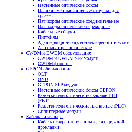
Настенные оптические боксы
Планки сменные лицевые/заглушки для
кроссов
Патчкорды оптические соединительные
Патчкорды оптические переходные
Кабельные сборки
Пигтейлы
Адаптеры (розетки), коннекторы оптические
Аттеньюаторы оптические
CWDM и DWDM оборудование
CWDM и DWDM SFP модули
CWDM фильтры
GEPON оборудование
OLT
ONU
GEPON SFP модули
Настенные оптические боксы GEPON
Разветвители оптические сварные FTB
(FBT)
Разветвители оптические планарные (PLC)
Сплиттерные модули
Кабель витая пара
Кабель неэкраннированный для наружной
прокладки