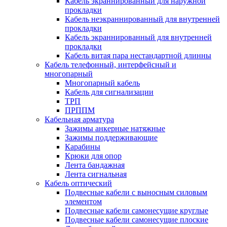
Кабель экраннированный для наружной
прокладки
Кабель неэкраннированный для внутренней
прокладки
Кабель экраннированный для внутренней
прокладки
Кабель витая пара нестандартной длинны
Кабель телефонный, интерфейсный и
многопарный
Многопарный кабель
Кабель для сигнализации
ТРП
ПРППМ
Кабельная арматура
Зажимы анкерные натяжные
Зажимы поддерживающие
Карабины
Крюки для опор
Лента бандажная
Лента сигнальная
Кабель оптический
Подвесные кабели с выносным силовым
элементом
Подвесные кабели самонесущие круглые
Подвесные кабели самонесущие плоские