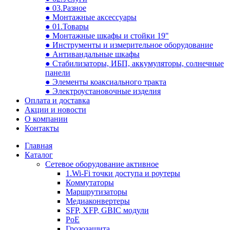
● 03.Разное
● Монтажные аксессуары
● 01.Товары
● Монтажные шкафы и стойки 19"
● Инструменты и измерительное оборудование
● Антивандальные шкафы
● Стабилизаторы, ИБП, аккумуляторы, солнечные
панели
● Элементы коаксиального тракта
● Электроустановочные изделия
Оплата и доставка
Акции и новости
О компании
Контакты
Главная
Каталог
Сетевое оборудование активное
1.Wi-Fi точки доступа и роутеры
Коммутаторы
Маршрутизаторы
Медиаконвертеры
SFP, XFP, GBIC модули
PoE
Грозозащита