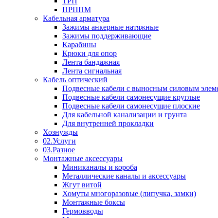
ТРП
ПРППМ
Кабельная арматура
Зажимы анкерные натяжные
Зажимы поддерживающие
Карабины
Крюки для опор
Лента бандажная
Лента сигнальная
Кабель оптический
Подвесные кабели с выносным силовым элем
Подвесные кабели самонесущие круглые
Подвесные кабели самонесущие плоские
Для кабельной канализации и грунта
Для внутренней прокладки
Хознужды
02.Услуги
03.Разное
Монтажные аксессуары
Миниканалы и короба
Металлические каналы и аксессуары
Жгут витой
Хомуты многоразовые (липучка, замки)
Монтажные боксы
Гермовводы