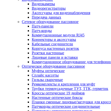
Видеокамеры
Видеорегистраторы
Аксессуары для видеонаблюдения
Передача данных
Сетевое оборудование пассивное
Патч-панели
Патч-корды
Коммутационные модули RJ45
Коннекторы и аксессуары
Кабельные соединители
Корпуса настенных розеток
Розетки настенные
Лицевые панели и вставки
Коммутационное оборудование для телефони
Оптическое оборудование пассивное
Муфты оптические
Сплайс кассеты
Гильзы сварочные
Ремкомплекты и крепления для муфт
Трубки термоусадочные ТУТ, ТТК, герметик
Кроссы оптические 19 дюймов
Настенные оптические боксы
Планки сменные лицевые/заглушки для кросс
Патчкорды оптические соединительные
Патчкорды оптические переходные