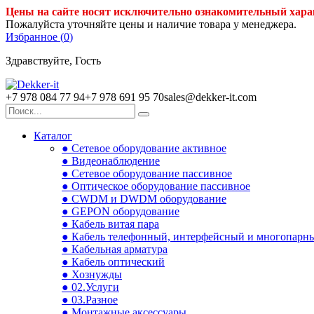
Цены на сайте носят исключительно ознакомительный хара
Пожалуйста уточняйте цены и наличие товара у менеджера.
Избранное (
0
)
Здравствуйте, Гость
+7 978 084 77 94
+7 978 691 95 70
sales@dekker-it.com
Каталог
● Сетевое оборудование активное
● Видеонаблюдение
● Сетевое оборудование пассивное
● Оптическое оборудование пассивное
● CWDM и DWDM оборудование
● GEPON оборудование
● Кабель витая пара
● Кабель телефонный, интерфейсный и многопарн
● Кабельная арматура
● Кабель оптический
● Хознужды
● 02.Услуги
● 03.Разное
● Монтажные аксессуары