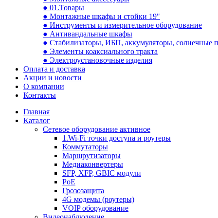
● 01.Товары
● Монтажные шкафы и стойки 19"
● Инструменты и измерительное оборудование
● Антивандальные шкафы
● Стабилизаторы, ИБП, аккумуляторы, солнечные 
● Элементы коаксиального тракта
● Электроустановочные изделия
Оплата и доставка
Акции и новости
О компании
Контакты
Главная
Каталог
Сетевое оборудование активное
1.Wi-Fi точки доступа и роутеры
Коммутаторы
Маршрутизаторы
Медиаконвертеры
SFP, XFP, GBIC модули
PoE
Грозозащита
4G модемы (роутеры)
VOIP оборудование
Видеонаблюдение