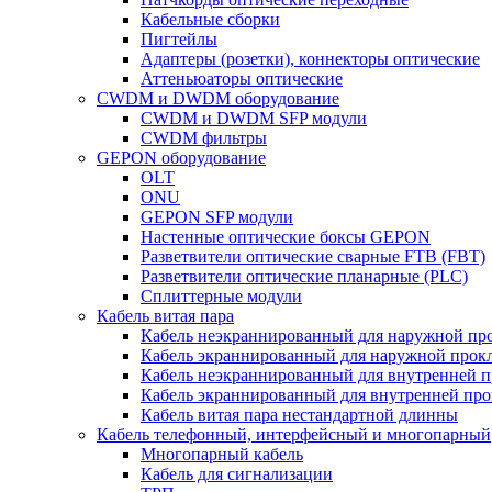
Кабельные сборки
Пигтейлы
Адаптеры (розетки), коннекторы оптические
Аттеньюаторы оптические
CWDM и DWDM оборудование
CWDM и DWDM SFP модули
CWDM фильтры
GEPON оборудование
OLT
ONU
GEPON SFP модули
Настенные оптические боксы GEPON
Разветвители оптические сварные FTB (FBT)
Разветвители оптические планарные (PLC)
Сплиттерные модули
Кабель витая пара
Кабель неэкраннированный для наружной пр
Кабель экраннированный для наружной прок
Кабель неэкраннированный для внутренней 
Кабель экраннированный для внутренней пр
Кабель витая пара нестандартной длинны
Кабель телефонный, интерфейсный и многопарный
Многопарный кабель
Кабель для сигнализации