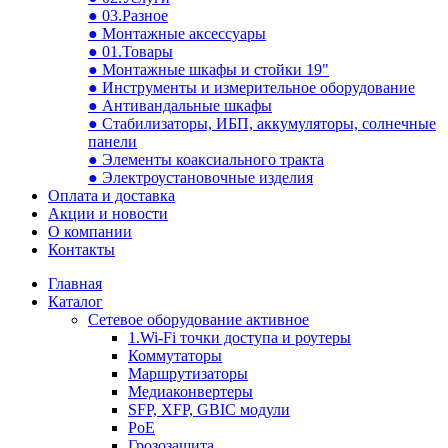
● 03.Разное
● Монтажные аксессуары
● 01.Товары
● Монтажные шкафы и стойки 19"
● Инструменты и измерительное оборудование
● Антивандальные шкафы
● Стабилизаторы, ИБП, аккумуляторы, солнечные
панели
● Элементы коаксиального тракта
● Электроустановочные изделия
Оплата и доставка
Акции и новости
О компании
Контакты
Главная
Каталог
Сетевое оборудование активное
1.Wi-Fi точки доступа и роутеры
Коммутаторы
Маршрутизаторы
Медиаконвертеры
SFP, XFP, GBIC модули
PoE
Грозозащита