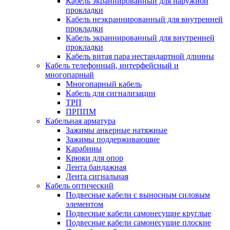
Кабель экраннированный для наружной
прокладки
Кабель неэкраннированный для внутренней
прокладки
Кабель экраннированный для внутренней
прокладки
Кабель витая пара нестандартной длинны
Кабель телефонный, интерфейсный и
многопарный
Многопарный кабель
Кабель для сигнализации
ТРП
ПРППМ
Кабельная арматура
Зажимы анкерные натяжные
Зажимы поддерживающие
Карабины
Крюки для опор
Лента бандажная
Лента сигнальная
Кабель оптический
Подвесные кабели с выносным силовым
элементом
Подвесные кабели самонесущие круглые
Подвесные кабели самонесущие плоские