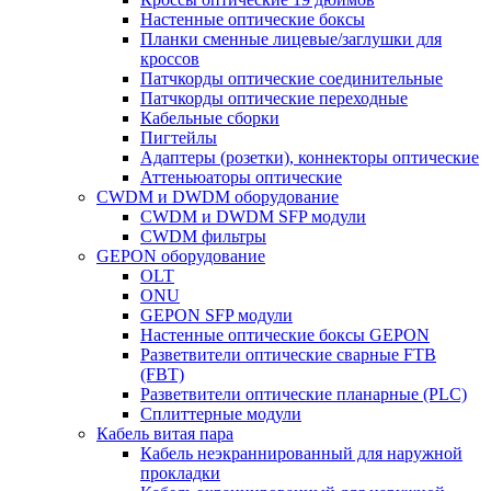
Настенные оптические боксы
Планки сменные лицевые/заглушки для
кроссов
Патчкорды оптические соединительные
Патчкорды оптические переходные
Кабельные сборки
Пигтейлы
Адаптеры (розетки), коннекторы оптические
Аттеньюаторы оптические
CWDM и DWDM оборудование
CWDM и DWDM SFP модули
CWDM фильтры
GEPON оборудование
OLT
ONU
GEPON SFP модули
Настенные оптические боксы GEPON
Разветвители оптические сварные FTB
(FBT)
Разветвители оптические планарные (PLC)
Сплиттерные модули
Кабель витая пара
Кабель неэкраннированный для наружной
прокладки