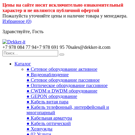
Цены на сайте носят исключительно ознакомительный
характер и не являются публичной офертой
Пожалуйста уточняйте цены и наличие товара у менеджера.
Избранное (
0
)
Здравствуйте, Гость
+7 978 084 77 94
+7 978 691 95 70
sales@dekker-it.com
Каталог
● Сетевое оборудование активное
● Видеонаблюдение
● Сетевое оборудование пассивное
● Оптическое оборудование пассивное
● CWDM и DWDM оборудование
● GEPON оборудование
● Кабель витая пара
● Кабель телефонный, интерфейсный и
многопарный
● Кабельная арматура
● Кабель оптический
● Хознужды
● 02.Услуги