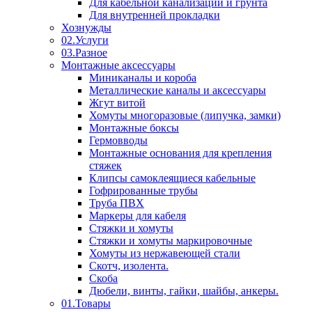
Для кабельной канализации и грунта
Для внутренней прокладки
Хознужды
02.Услуги
03.Разное
Монтажные аксессуары
Миниканалы и короба
Металлические каналы и аксессуары
Жгут витой
Хомуты многоразовые (липучка, замки)
Монтажные боксы
Гермовводы
Монтажные основания для крепления
стяжек
Клипсы самоклеящиеся кабельные
Гофрированные трубы
Труба ПВХ
Маркеры для кабеля
Стяжки и хомуты
Стяжки и хомуты маркировочные
Хомуты из нержавеющей стали
Скотч, изолента.
Скоба
Дюбели, винты, гайки, шайбы, анкеры.
01.Товары