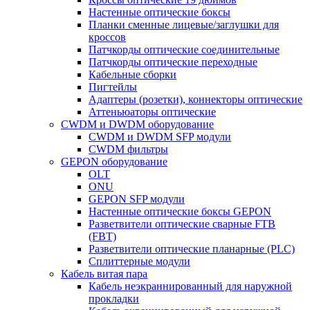
Настенные оптические боксы
Планки сменные лицевые/заглушки для
кроссов
Патчкорды оптические соединительные
Патчкорды оптические переходные
Кабельные сборки
Пигтейлы
Адаптеры (розетки), коннекторы оптические
Аттеньюаторы оптические
CWDM и DWDM оборудование
CWDM и DWDM SFP модули
CWDM фильтры
GEPON оборудование
OLT
ONU
GEPON SFP модули
Настенные оптические боксы GEPON
Разветвители оптические сварные FTB
(FBT)
Разветвители оптические планарные (PLC)
Сплиттерные модули
Кабель витая пара
Кабель неэкраннированный для наружной
прокладки