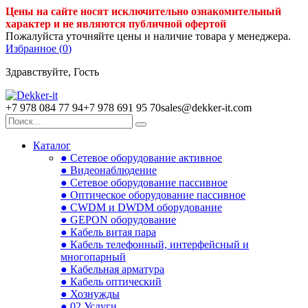
Цены на сайте носят исключительно ознакомительный
характер и не являются публичной офертой
Пожалуйста уточняйте цены и наличие товара у менеджера.
Избранное (
0
)
Здравствуйте, Гость
+7 978 084 77 94
+7 978 691 95 70
sales@dekker-it.com
Каталог
● Сетевое оборудование активное
● Видеонаблюдение
● Сетевое оборудование пассивное
● Оптическое оборудование пассивное
● CWDM и DWDM оборудование
● GEPON оборудование
● Кабель витая пара
● Кабель телефонный, интерфейсный и
многопарный
● Кабельная арматура
● Кабель оптический
● Хознужды
● 02.Услуги