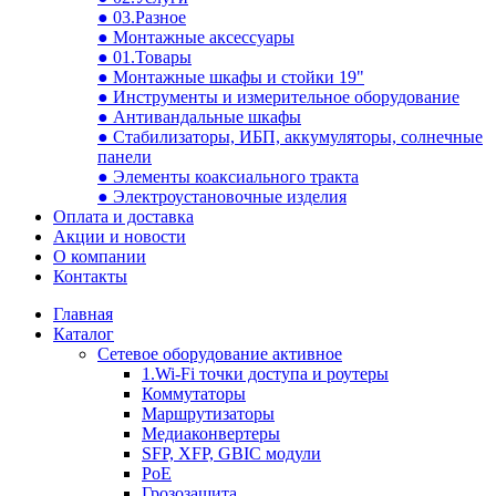
● 03.Разное
● Монтажные аксессуары
● 01.Товары
● Монтажные шкафы и стойки 19"
● Инструменты и измерительное оборудование
● Антивандальные шкафы
● Стабилизаторы, ИБП, аккумуляторы, солнечные
панели
● Элементы коаксиального тракта
● Электроустановочные изделия
Оплата и доставка
Акции и новости
О компании
Контакты
Главная
Каталог
Сетевое оборудование активное
1.Wi-Fi точки доступа и роутеры
Коммутаторы
Маршрутизаторы
Медиаконвертеры
SFP, XFP, GBIC модули
PoE
Грозозащита