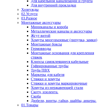
Для кабельной канализации и грунта
Для внутренней прокладки
Хознужды
02.Услуги
03.Разное
Монтажные аксессуары
Миниканалы и короба
Металлические каналы и аксессуары
Жгут витой
Хомуты многоразовые (липучка, замки)
Монтажные боксы
Гермовводы
Монтажные основания для крепления
стяжек
Клипсы самоклеящиеся кабельные
Гофрированные трубы
Труба ПВХ
Маркеры для кабеля
Стяжки и хомуты
Стяжки и хомуты маркировочные
Хомуты из нержавеющей стали
Скотч, изолента.
Скоба
Дюбели, винты, гайки, шайбы, анкеры.
01.Товары