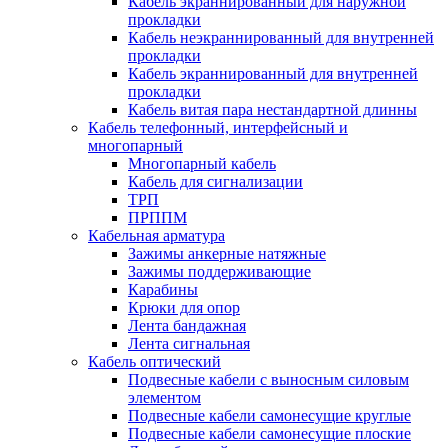
Кабель экраннированный для наружной
прокладки
Кабель неэкраннированный для внутренней
прокладки
Кабель экраннированный для внутренней
прокладки
Кабель витая пара нестандартной длинны
Кабель телефонный, интерфейсный и
многопарный
Многопарный кабель
Кабель для сигнализации
ТРП
ПРППМ
Кабельная арматура
Зажимы анкерные натяжные
Зажимы поддерживающие
Карабины
Крюки для опор
Лента бандажная
Лента сигнальная
Кабель оптический
Подвесные кабели с выносным силовым
элементом
Подвесные кабели самонесущие круглые
Подвесные кабели самонесущие плоские