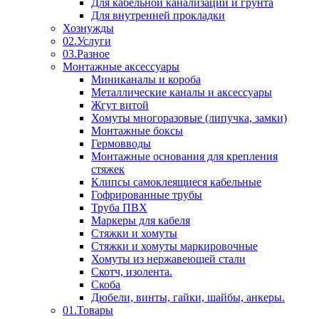
Для кабельной канализации и грунта
Для внутренней прокладки
Хознужды
02.Услуги
03.Разное
Монтажные аксессуары
Миниканалы и короба
Металлические каналы и аксессуары
Жгут витой
Хомуты многоразовые (липучка, замки)
Монтажные боксы
Гермовводы
Монтажные основания для крепления
стяжек
Клипсы самоклеящиеся кабельные
Гофрированные трубы
Труба ПВХ
Маркеры для кабеля
Стяжки и хомуты
Стяжки и хомуты маркировочные
Хомуты из нержавеющей стали
Скотч, изолента.
Скоба
Дюбели, винты, гайки, шайбы, анкеры.
01.Товары