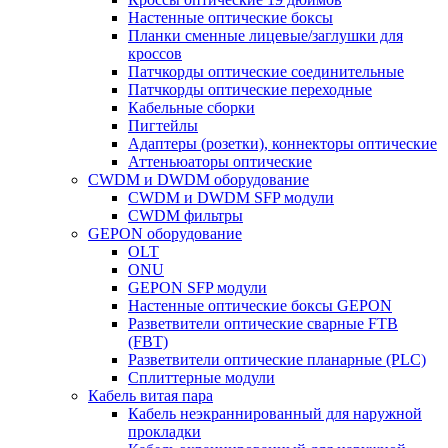
Настенные оптические боксы
Планки сменные лицевые/заглушки для
кроссов
Патчкорды оптические соединительные
Патчкорды оптические переходные
Кабельные сборки
Пигтейлы
Адаптеры (розетки), коннекторы оптические
Аттеньюаторы оптические
CWDM и DWDM оборудование
CWDM и DWDM SFP модули
CWDM фильтры
GEPON оборудование
OLT
ONU
GEPON SFP модули
Настенные оптические боксы GEPON
Разветвители оптические сварные FTB
(FBT)
Разветвители оптические планарные (PLC)
Сплиттерные модули
Кабель витая пара
Кабель неэкраннированный для наружной
прокладки