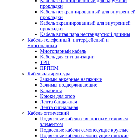
Кабель экраннированный для наружной
прокладки
Кабель неэкраннированный для внутренней
прокладки
Кабель экраннированный для внутренней
прокладки
Кабель витая пара нестандартной длинны
Кабель телефонный, интерфейсный и
многопарный
Многопарный кабель
Кабель для сигнализации
ТРП
ПРППМ
Кабельная арматура
Зажимы анкерные натяжные
Зажимы поддерживающие
Карабины
Крюки для опор
Лента бандажная
Лента сигнальная
Кабель оптический
Подвесные кабели с выносным силовым
элементом
Подвесные кабели самонесущие круглые
Подвесные кабели самонесущие плоские