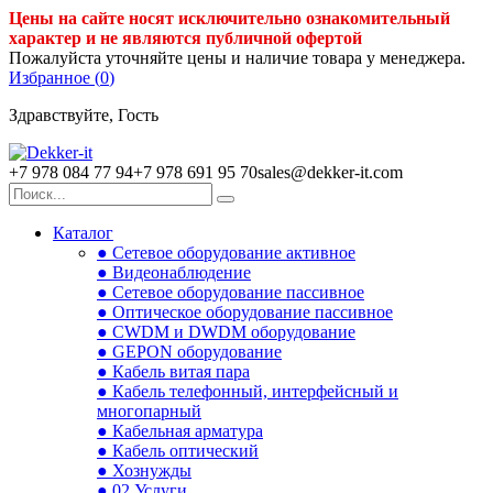
Цены на сайте носят исключительно ознакомительный
характер и не являются публичной офертой
Пожалуйста уточняйте цены и наличие товара у менеджера.
Избранное (
0
)
Здравствуйте, Гость
+7 978 084 77 94
+7 978 691 95 70
sales@dekker-it.com
Каталог
● Сетевое оборудование активное
● Видеонаблюдение
● Сетевое оборудование пассивное
● Оптическое оборудование пассивное
● CWDM и DWDM оборудование
● GEPON оборудование
● Кабель витая пара
● Кабель телефонный, интерфейсный и
многопарный
● Кабельная арматура
● Кабель оптический
● Хознужды
● 02.Услуги