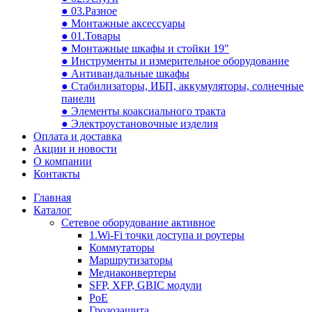
● 03.Разное
● Монтажные аксессуары
● 01.Товары
● Монтажные шкафы и стойки 19"
● Инструменты и измерительное оборудование
● Антивандальные шкафы
● Стабилизаторы, ИБП, аккумуляторы, солнечные
панели
● Элементы коаксиального тракта
● Электроустановочные изделия
Оплата и доставка
Акции и новости
О компании
Контакты
Главная
Каталог
Сетевое оборудование активное
1.Wi-Fi точки доступа и роутеры
Коммутаторы
Маршрутизаторы
Медиаконвертеры
SFP, XFP, GBIC модули
PoE
Грозозащита