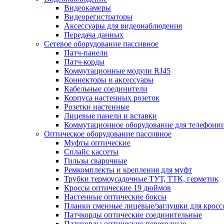
Видеокамеры
Видеорегистраторы
Аксессуары для видеонаблюдения
Передача данных
Сетевое оборудование пассивное
Патч-панели
Патч-корды
Коммутационные модули RJ45
Коннекторы и аксессуары
Кабельные соединители
Корпуса настенных розеток
Розетки настенные
Лицевые панели и вставки
Коммутационное оборудование для телефони
Оптическое оборудование пассивное
Муфты оптические
Сплайс кассеты
Гильзы сварочные
Ремкомплекты и крепления для муфт
Трубки термоусадочные ТУТ, ТТК, герметик
Кроссы оптические 19 дюймов
Настенные оптические боксы
Планки сменные лицевые/заглушки для кросс
Патчкорды оптические соединительные
Патчкорды оптические переходные