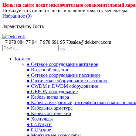
Цены на сайте носят исключительно ознакомительный хара
Пожалуйста уточняйте цены и наличие товара у менеджера.
Избранное (
0
)
Здравствуйте, Гость
+7 978 084 77 94
+7 978 691 95 70
sales@dekker-it.com
Каталог
● Сетевое оборудование активное
● Видеонаблюдение
● Сетевое оборудование пассивное
● Оптическое оборудование пассивное
● CWDM и DWDM оборудование
● GEPON оборудование
● Кабель витая пара
● Кабель телефонный, интерфейсный и многопарн
● Кабельная арматура
● Кабель оптический
● Хознужды
● 02.Услуги
● 03.Разное
● Монтажные аксессуары