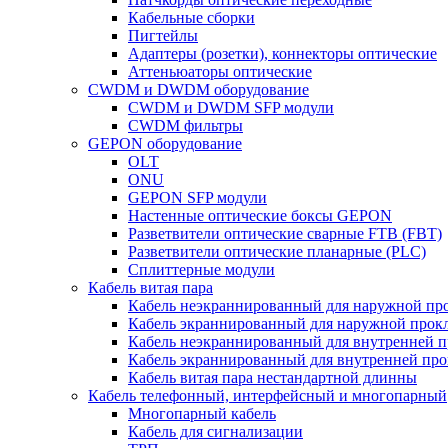
Кабельные сборки
Пигтейлы
Адаптеры (розетки), коннекторы оптические
Аттеньюаторы оптические
CWDM и DWDM оборудование
CWDM и DWDM SFP модули
CWDM фильтры
GEPON оборудование
OLT
ONU
GEPON SFP модули
Настенные оптические боксы GEPON
Разветвители оптические сварные FTB (FBT)
Разветвители оптические планарные (PLC)
Сплиттерные модули
Кабель витая пара
Кабель неэкраннированный для наружной пр
Кабель экраннированный для наружной прок
Кабель неэкраннированный для внутренней 
Кабель экраннированный для внутренней пр
Кабель витая пара нестандартной длинны
Кабель телефонный, интерфейсный и многопарный
Многопарный кабель
Кабель для сигнализации