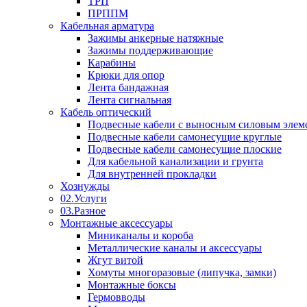
ТРП
ПРППМ
Кабельная арматура
Зажимы анкерные натяжные
Зажимы поддерживающие
Карабины
Крюки для опор
Лента бандажная
Лента сигнальная
Кабель оптический
Подвесные кабели с выносным силовым элем
Подвесные кабели самонесущие круглые
Подвесные кабели самонесущие плоские
Для кабельной канализации и грунта
Для внутренней прокладки
Хознужды
02.Услуги
03.Разное
Монтажные аксессуары
Миниканалы и короба
Металлические каналы и аксессуары
Жгут витой
Хомуты многоразовые (липучка, замки)
Монтажные боксы
Гермовводы