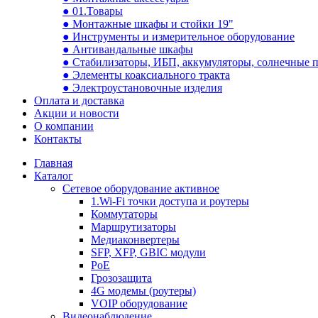
● 01.Товары
● Монтажные шкафы и стойки 19"
● Инструменты и измерительное оборудование
● Антивандальные шкафы
● Стабилизаторы, ИБП, аккумуляторы, солнечные 
● Элементы коаксиального тракта
● Электроустановочные изделия
Оплата и доставка
Акции и новости
О компании
Контакты
Главная
Каталог
Сетевое оборудование активное
1.Wi-Fi точки доступа и роутеры
Коммутаторы
Маршрутизаторы
Медиаконвертеры
SFP, XFP, GBIC модули
PoE
Грозозащита
4G модемы (роутеры)
VOIP оборудование
Видеонаблюдение