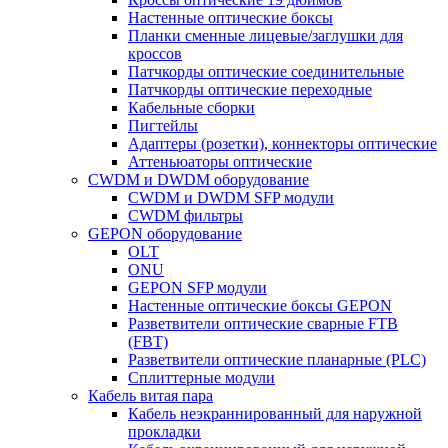
Настенные оптические боксы
Планки сменные лицевые/заглушки для
кроссов
Патчкорды оптические соединительные
Патчкорды оптические переходные
Кабельные сборки
Пигтейлы
Адаптеры (розетки), коннекторы оптические
Аттеньюаторы оптические
CWDM и DWDM оборудование
CWDM и DWDM SFP модули
CWDM фильтры
GEPON оборудование
OLT
ONU
GEPON SFP модули
Настенные оптические боксы GEPON
Разветвители оптические сварные FTB
(FBT)
Разветвители оптические планарные (PLC)
Сплиттерные модули
Кабель витая пара
Кабель неэкраннированный для наружной
прокладки