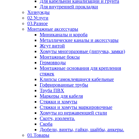
Для кабельной канализации и грунта
Для внутренней прокладки
Хознужды
02.Услуги
03.Разное
Монтажные аксессуары
Миниканалы и короба
Металлические каналы и аксессуары
Жгут витой
Хомуты многоразовые (липучка, замки)
Монтажные боксы
Гермовводы
Монтажные основания для крепления
стяжек
Клипсы самоклеящиеся кабельные
Гофрированные трубы
Труба ПВХ
Маркеры для кабеля
Стяжки и хомуты
Стяжки и хомуты маркировочные
Хомуты из нержавеющей стали
Скотч, изолента.
Скоба
Дюбели, винты, гайки, шайбы, анкеры.
01.Товары