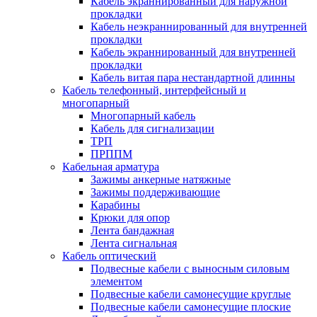
Кабель экраннированный для наружной
прокладки
Кабель неэкраннированный для внутренней
прокладки
Кабель экраннированный для внутренней
прокладки
Кабель витая пара нестандартной длинны
Кабель телефонный, интерфейсный и
многопарный
Многопарный кабель
Кабель для сигнализации
ТРП
ПРППМ
Кабельная арматура
Зажимы анкерные натяжные
Зажимы поддерживающие
Карабины
Крюки для опор
Лента бандажная
Лента сигнальная
Кабель оптический
Подвесные кабели с выносным силовым
элементом
Подвесные кабели самонесущие круглые
Подвесные кабели самонесущие плоские