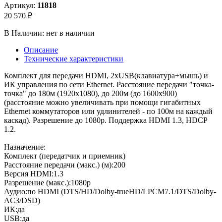
Артикул:
11818
20 570 ₽
В Наличии:
нет в наличии
Описание
Технические характеристики
Комплект для передачи HDMI, 2xUSB(клавиатура+мышь) и
ИК управления по сети Ethernet. Расстояние передачи "точка-
точка" до 180м (1920x1080), до 200м (до 1600x900)
(расстояние можно увеличивать при помощи гигабитных
Ethernet коммутаторов или удлинителей - по 100м на каждый
каскад). Разрешение до 1080p. Поддержка HDMI 1.3, HDCP
1.2.
Назначение:
Комплект (передатчик и приемник)
Расстояние передачи (макс.) (м):200
Версия HDMI:1.3
Разрешение (макс.):1080p
Аудио:по HDMI (DTS/HD/Dolby-trueHD/LPCM7.1/DTS/Dolby-
AC3/DSD)
ИК:да
USB:да