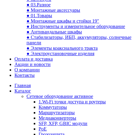
● 03.Разное
● Монтажные аксессуары
● 01.Товары
● Монтажные шкафы и стойки 19"
● Инструменты и измерительное оборудование
● Антивандальные шкафы
● Стабилизаторы, ИБП, аккумуляторы, солнечные
панели
● Элементы коаксиального тракта
● Электроустановочные изделия
Оплата и доставка
Акции и новости
О компании
Контакты
Главная
Каталог
Сетевое оборудование активное
1.Wi-Fi точки доступа и роутеры
Коммутаторы
Маршрутизаторы
Медиаконвертеры
SFP, XFP, GBIC модули
PoE
Грозозащита