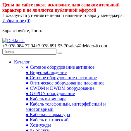
Цены на сайте носят исключительно ознакомительный
характер и не являются публичной офертой
Пожалуйста уточняйте цены и наличие товара у менеджера.
Избранное (
0
)
Здравствуйте, Гость
+7 978 084 77 94
+7 978 691 95 70
sales@dekker-it.com
Каталог
● Сетевое оборудование активное
● Видеонаблюдение
● Сетевое оборудование пассивное
● Оптическое оборудование пассивное
● CWDM и DWDM оборудование
● GEPON оборудование
● Кабель витая пара
● Кабель телефонный, интерфейсный и
многопарный
● Кабельная арматура
● Кабель оптический
● Хознужды
● 02.Услуги