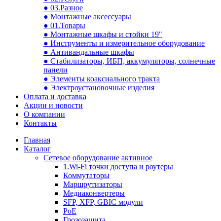
● 03.Разное
● Монтажные аксессуары
● 01.Товары
● Монтажные шкафы и стойки 19"
● Инструменты и измерительное оборудование
● Антивандальные шкафы
● Стабилизаторы, ИБП, аккумуляторы, солнечные
панели
● Элементы коаксиального тракта
● Электроустановочные изделия
Оплата и доставка
Акции и новости
О компании
Контакты
Главная
Каталог
Сетевое оборудование активное
1.Wi-Fi точки доступа и роутеры
Коммутаторы
Маршрутизаторы
Медиаконвертеры
SFP, XFP, GBIC модули
PoE
Грозозащита