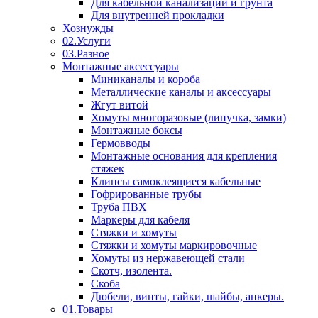
Для кабельной канализации и грунта
Для внутренней прокладки
Хознужды
02.Услуги
03.Разное
Монтажные аксессуары
Миниканалы и короба
Металлические каналы и аксессуары
Жгут витой
Хомуты многоразовые (липучка, замки)
Монтажные боксы
Гермовводы
Монтажные основания для крепления
стяжек
Клипсы самоклеящиеся кабельные
Гофрированные трубы
Труба ПВХ
Маркеры для кабеля
Стяжки и хомуты
Стяжки и хомуты маркировочные
Хомуты из нержавеющей стали
Скотч, изолента.
Скоба
Дюбели, винты, гайки, шайбы, анкеры.
01.Товары