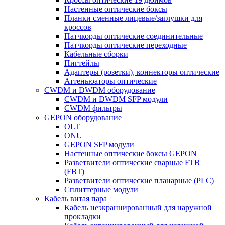
Настенные оптические боксы
Планки сменные лицевые/заглушки для
кроссов
Патчкорды оптические соединительные
Патчкорды оптические переходные
Кабельные сборки
Пигтейлы
Адаптеры (розетки), коннекторы оптические
Аттеньюаторы оптические
CWDM и DWDM оборудование
CWDM и DWDM SFP модули
CWDM фильтры
GEPON оборудование
OLT
ONU
GEPON SFP модули
Настенные оптические боксы GEPON
Разветвители оптические сварные FTB
(FBT)
Разветвители оптические планарные (PLC)
Сплиттерные модули
Кабель витая пара
Кабель неэкраннированный для наружной
прокладки