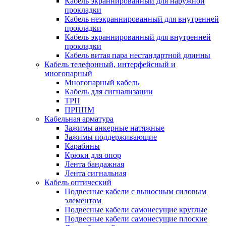
Кабель экраннированный для наружной
прокладки
Кабель неэкраннированный для внутренней
прокладки
Кабель экраннированный для внутренней
прокладки
Кабель витая пара нестандартной длинны
Кабель телефонный, интерфейсный и
многопарный
Многопарный кабель
Кабель для сигнализации
ТРП
ПРППМ
Кабельная арматура
Зажимы анкерные натяжные
Зажимы поддерживающие
Карабины
Крюки для опор
Лента бандажная
Лента сигнальная
Кабель оптический
Подвесные кабели с выносным силовым
элементом
Подвесные кабели самонесущие круглые
Подвесные кабели самонесущие плоские