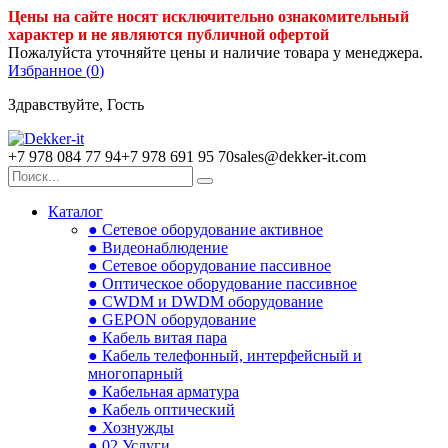
Цены на сайте носят исключительно ознакомительный
характер и не являются публичной офертой
Пожалуйста уточняйте цены и наличие товара у менеджера.
Избранное (
0
)
Здравствуйте, Гость
+7 978 084 77 94
+7 978 691 95 70
sales@dekker-it.com
Каталог
● Сетевое оборудование активное
● Видеонаблюдение
● Сетевое оборудование пассивное
● Оптическое оборудование пассивное
● CWDM и DWDM оборудование
● GEPON оборудование
● Кабель витая пара
● Кабель телефонный, интерфейсный и
многопарный
● Кабельная арматура
● Кабель оптический
● Хознужды
● 02.Услуги