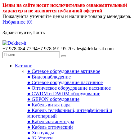
Цены на сайте носят исключительно ознакомительный
характер и не являются публичной офертой
Пожалуйста уточняйте цены и наличие товара у менеджера.
Избранное (
0
)
Здравствуйте, Гость
+7 978 084 77 94
+7 978 691 95 70
sales@dekker-it.com
Каталог
● Сетевое оборудование активное
● Видеонаблюдение
● Сетевое оборудование пассивное
● Оптическое оборудование пассивное
● CWDM и DWDM оборудование
● GEPON оборудование
● Кабель витая пара
● Кабель телефонный, интерфейсный и
многопарный
● Кабельная арматура
● Кабель оптический
● Хознужды
● 02.Услуги