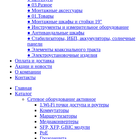
● 03.Разное
● Монтажные аксессуары
● 01.Товары
● Монтажные шкафы и стойки 19"
● Инструменты и измерительное оборудование
● Антивандальные шкафы
● Стабилизаторы, ИБП, аккумуляторы, солнечные
панели
● Элементы коаксиального тракта
● Электроустановочные изделия
Оплата и доставка
Акции и новости
О компании
Контакты
Главная
Каталог
Сетевое оборудование активное
1.Wi-Fi точки доступа и роутеры
Коммутаторы
Маршрутизаторы
Медиаконвертеры
SFP, XFP, GBIC модули
PoE
Грозозащита