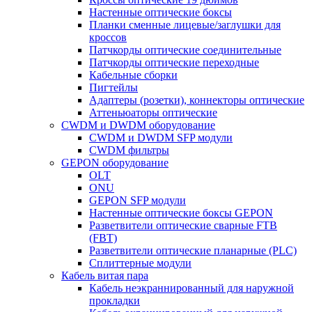
Настенные оптические боксы
Планки сменные лицевые/заглушки для
кроссов
Патчкорды оптические соединительные
Патчкорды оптические переходные
Кабельные сборки
Пигтейлы
Адаптеры (розетки), коннекторы оптические
Аттеньюаторы оптические
CWDM и DWDM оборудование
CWDM и DWDM SFP модули
CWDM фильтры
GEPON оборудование
OLT
ONU
GEPON SFP модули
Настенные оптические боксы GEPON
Разветвители оптические сварные FTB
(FBT)
Разветвители оптические планарные (PLC)
Сплиттерные модули
Кабель витая пара
Кабель неэкраннированный для наружной
прокладки