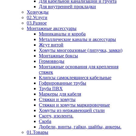
Для кабельной канализации и грунта
Для внутренней прокладки
Хознужды
02.Услуги
03.Разное
Монтажные аксессуары
Миниканалы и короба
Металлические каналы и аксессуары
Жгут витой
Хомуты многоразовые (липучка, замки)
Монтажные боксы
Гермовводы
Монтажные основания для крепления
стяжек
Клипсы самоклеящиеся кабельные
Гофрированные трубы
Труба ПВХ
Маркеры для кабеля
Стяжки и хомуты
Стяжки и хомуты маркировочные
Хомуты из нержавеющей стали
Скотч, изолента.
Скоба
Дюбели, винты, гайки, шайбы, анкеры.
01.Товары