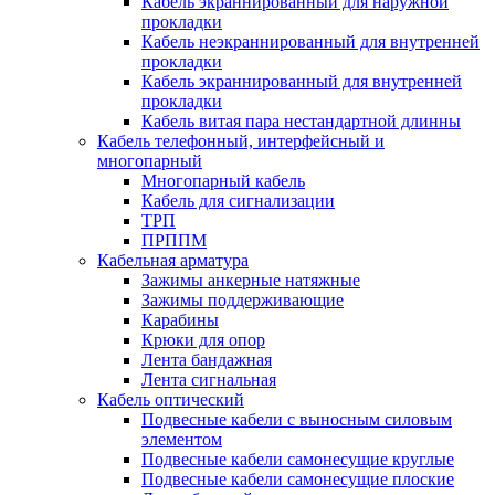
Кабель экраннированный для наружной
прокладки
Кабель неэкраннированный для внутренней
прокладки
Кабель экраннированный для внутренней
прокладки
Кабель витая пара нестандартной длинны
Кабель телефонный, интерфейсный и
многопарный
Многопарный кабель
Кабель для сигнализации
ТРП
ПРППМ
Кабельная арматура
Зажимы анкерные натяжные
Зажимы поддерживающие
Карабины
Крюки для опор
Лента бандажная
Лента сигнальная
Кабель оптический
Подвесные кабели с выносным силовым
элементом
Подвесные кабели самонесущие круглые
Подвесные кабели самонесущие плоские