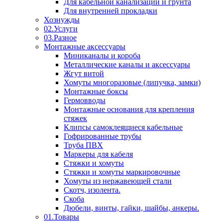
Для кабельной канализации и грунта
Для внутренней прокладки
Хознужды
02.Услуги
03.Разное
Монтажные аксессуары
Миниканалы и короба
Металлические каналы и аксессуары
Жгут витой
Хомуты многоразовые (липучка, замки)
Монтажные боксы
Гермовводы
Монтажные основания для крепления
стяжек
Клипсы самоклеящиеся кабельные
Гофрированные трубы
Труба ПВХ
Маркеры для кабеля
Стяжки и хомуты
Стяжки и хомуты маркировочные
Хомуты из нержавеющей стали
Скотч, изолента.
Скоба
Дюбели, винты, гайки, шайбы, анкеры.
01.Товары