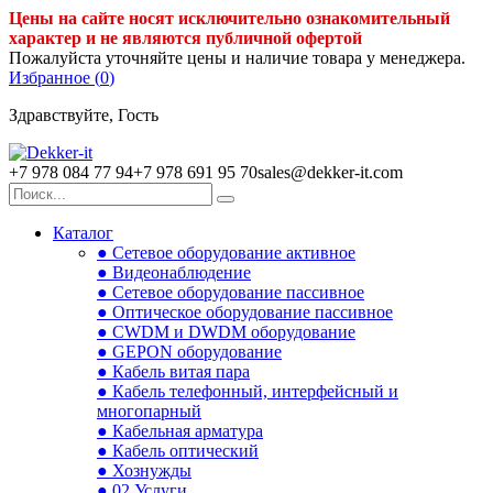
Цены на сайте носят исключительно ознакомительный
характер и не являются публичной офертой
Пожалуйста уточняйте цены и наличие товара у менеджера.
Избранное (
0
)
Здравствуйте, Гость
+7 978 084 77 94
+7 978 691 95 70
sales@dekker-it.com
Каталог
● Сетевое оборудование активное
● Видеонаблюдение
● Сетевое оборудование пассивное
● Оптическое оборудование пассивное
● CWDM и DWDM оборудование
● GEPON оборудование
● Кабель витая пара
● Кабель телефонный, интерфейсный и
многопарный
● Кабельная арматура
● Кабель оптический
● Хознужды
● 02.Услуги