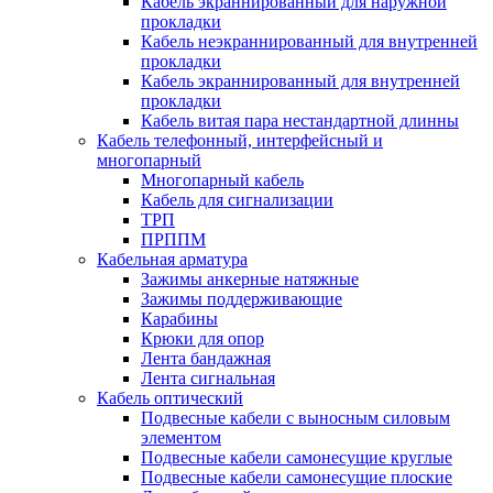
Кабель экраннированный для наружной
прокладки
Кабель неэкраннированный для внутренней
прокладки
Кабель экраннированный для внутренней
прокладки
Кабель витая пара нестандартной длинны
Кабель телефонный, интерфейсный и
многопарный
Многопарный кабель
Кабель для сигнализации
ТРП
ПРППМ
Кабельная арматура
Зажимы анкерные натяжные
Зажимы поддерживающие
Карабины
Крюки для опор
Лента бандажная
Лента сигнальная
Кабель оптический
Подвесные кабели с выносным силовым
элементом
Подвесные кабели самонесущие круглые
Подвесные кабели самонесущие плоские