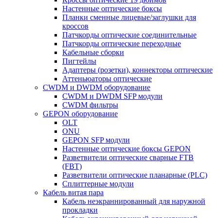
Настенные оптические боксы
Планки сменные лицевые/заглушки для
кроссов
Патчкорды оптические соединительные
Патчкорды оптические переходные
Кабельные сборки
Пигтейлы
Адаптеры (розетки), коннекторы оптические
Аттеньюаторы оптические
CWDM и DWDM оборудование
CWDM и DWDM SFP модули
CWDM фильтры
GEPON оборудование
OLT
ONU
GEPON SFP модули
Настенные оптические боксы GEPON
Разветвители оптические сварные FTB
(FBT)
Разветвители оптические планарные (PLC)
Сплиттерные модули
Кабель витая пара
Кабель неэкраннированный для наружной
прокладки