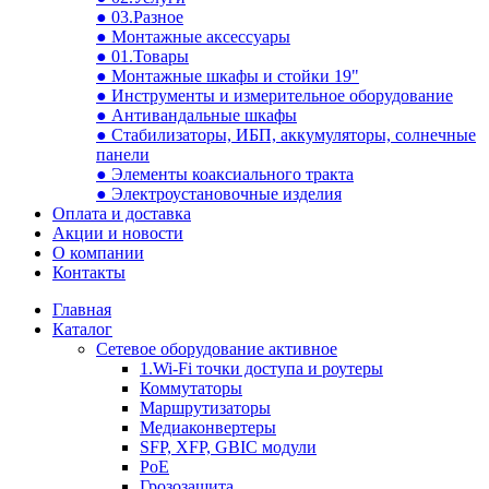
● 03.Разное
● Монтажные аксессуары
● 01.Товары
● Монтажные шкафы и стойки 19"
● Инструменты и измерительное оборудование
● Антивандальные шкафы
● Стабилизаторы, ИБП, аккумуляторы, солнечные
панели
● Элементы коаксиального тракта
● Электроустановочные изделия
Оплата и доставка
Акции и новости
О компании
Контакты
Главная
Каталог
Сетевое оборудование активное
1.Wi-Fi точки доступа и роутеры
Коммутаторы
Маршрутизаторы
Медиаконвертеры
SFP, XFP, GBIC модули
PoE
Грозозащита