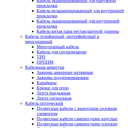
Кабель экраннированный для наружной
прокладки
Кабель неэкраннированный для внутренней
прокладки
Кабель экраннированный для внутренней
прокладки
Кабель витая пара нестандартной длинны
Кабель телефонный, интерфейсный и
многопарный
Многопарный кабель
Кабель для сигнализации
ТРП
ПРППМ
Кабельная арматура
Зажимы анкерные натяжные
Зажимы поддерживающие
Карабины
Крюки для опор
Лента бандажная
Лента сигнальная
Кабель оптический
Подвесные кабели с выносным силовым
элементом
Подвесные кабели самонесущие круглые
Подвесные кабели самонесущие плоские