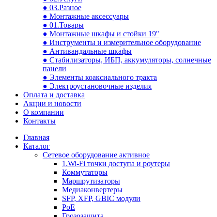
● 03.Разное
● Монтажные аксессуары
● 01.Товары
● Монтажные шкафы и стойки 19"
● Инструменты и измерительное оборудование
● Антивандальные шкафы
● Стабилизаторы, ИБП, аккумуляторы, солнечные
панели
● Элементы коаксиального тракта
● Электроустановочные изделия
Оплата и доставка
Акции и новости
О компании
Контакты
Главная
Каталог
Сетевое оборудование активное
1.Wi-Fi точки доступа и роутеры
Коммутаторы
Маршрутизаторы
Медиаконвертеры
SFP, XFP, GBIC модули
PoE
Грозозащита