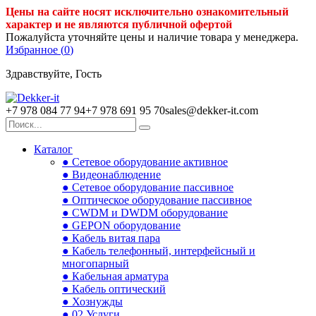
Цены на сайте носят исключительно ознакомительный
характер и не являются публичной офертой
Пожалуйста уточняйте цены и наличие товара у менеджера.
Избранное (
0
)
Здравствуйте, Гость
+7 978 084 77 94
+7 978 691 95 70
sales@dekker-it.com
Каталог
● Сетевое оборудование активное
● Видеонаблюдение
● Сетевое оборудование пассивное
● Оптическое оборудование пассивное
● CWDM и DWDM оборудование
● GEPON оборудование
● Кабель витая пара
● Кабель телефонный, интерфейсный и
многопарный
● Кабельная арматура
● Кабель оптический
● Хознужды
● 02.Услуги