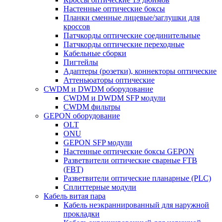
Настенные оптические боксы
Планки сменные лицевые/заглушки для
кроссов
Патчкорды оптические соединительные
Патчкорды оптические переходные
Кабельные сборки
Пигтейлы
Адаптеры (розетки), коннекторы оптические
Аттеньюаторы оптические
CWDM и DWDM оборудование
CWDM и DWDM SFP модули
CWDM фильтры
GEPON оборудование
OLT
ONU
GEPON SFP модули
Настенные оптические боксы GEPON
Разветвители оптические сварные FTB
(FBT)
Разветвители оптические планарные (PLC)
Сплиттерные модули
Кабель витая пара
Кабель неэкраннированный для наружной
прокладки