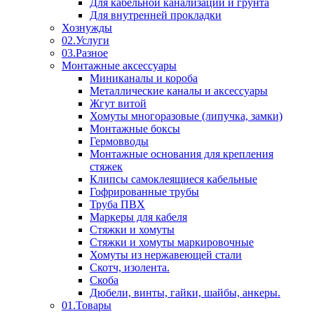
Для кабельной канализации и грунта
Для внутренней прокладки
Хознужды
02.Услуги
03.Разное
Монтажные аксессуары
Миниканалы и короба
Металлические каналы и аксессуары
Жгут витой
Хомуты многоразовые (липучка, замки)
Монтажные боксы
Гермовводы
Монтажные основания для крепления
стяжек
Клипсы самоклеящиеся кабельные
Гофрированные трубы
Труба ПВХ
Маркеры для кабеля
Стяжки и хомуты
Стяжки и хомуты маркировочные
Хомуты из нержавеющей стали
Скотч, изолента.
Скоба
Дюбели, винты, гайки, шайбы, анкеры.
01.Товары