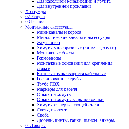
Для кабельной канализации и грунта
Для внутренней прокладки
Хознужды
02.Услуги
03.Разное
Монтажные аксессуары
Миниканалы и короба
Металлические каналы и аксессуары
Жгут витой
Хомуты многоразовые (липучка, замки)
Монтажные боксы
Гермовводы
Монтажные основания для крепления
стяжек
Клипсы самоклеящиеся кабельные
Гофрированные трубы
Труба ПВХ
Маркеры для кабеля
Стяжки и хомуты
Стяжки и хомуты маркировочные
Хомуты из нержавеющей стали
Скотч, изолента.
Скоба
Дюбели, винты, гайки, шайбы, анкеры.
01.Товары