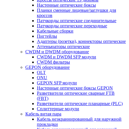
Настенные оптические боксы
Планки сменные лицевые/заглушки для
кроссов
Патчкорды оптические соединительные
Патчкорды оптические переходные
Кабельные сборки
Пигтейлы
Адаптеры (розетки), коннекторы оптические
Аттеньюаторы оптические
CWDM и DWDM оборудование
CWDM и DWDM SFP модули
CWDM фильтры
GEPON оборудование
OLT
ONU
GEPON SFP модули
Настенные оптические боксы GEPON
Разветвители оптические сварные FTB
(FBT)
Разветвители оптические планарные (PLC)
Сплиттерные модули
Кабель витая пара
Кабель неэкраннированный для наружной
прокладки