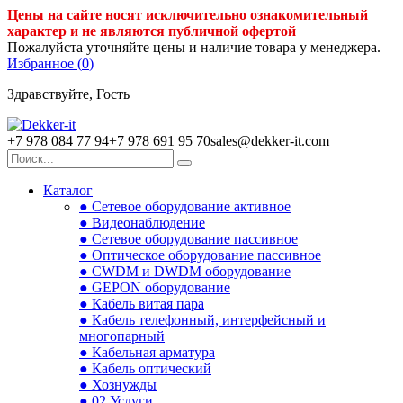
Цены на сайте носят исключительно ознакомительный
характер и не являются публичной офертой
Пожалуйста уточняйте цены и наличие товара у менеджера.
Избранное (
0
)
Здравствуйте, Гость
+7 978 084 77 94
+7 978 691 95 70
sales@dekker-it.com
Каталог
● Сетевое оборудование активное
● Видеонаблюдение
● Сетевое оборудование пассивное
● Оптическое оборудование пассивное
● CWDM и DWDM оборудование
● GEPON оборудование
● Кабель витая пара
● Кабель телефонный, интерфейсный и
многопарный
● Кабельная арматура
● Кабель оптический
● Хознужды
● 02.Услуги