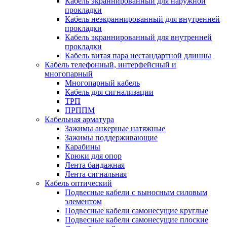
Кабель экраннированный для наружной
прокладки
Кабель неэкраннированный для внутренней
прокладки
Кабель экраннированный для внутренней
прокладки
Кабель витая пара нестандартной длинны
Кабель телефонный, интерфейсный и
многопарный
Многопарный кабель
Кабель для сигнализации
ТРП
ПРППМ
Кабельная арматура
Зажимы анкерные натяжные
Зажимы поддерживающие
Карабины
Крюки для опор
Лента бандажная
Лента сигнальная
Кабель оптический
Подвесные кабели с выносным силовым
элементом
Подвесные кабели самонесущие круглые
Подвесные кабели самонесущие плоские