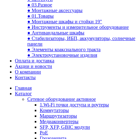
● 03.Разное
● Монтажные аксессуары
● 01.Товары
● Монтажные шкафы и стойки 19"
● Инструменты и измерительное оборудование
● Антивандальные шкафы
● Стабилизаторы, ИБП, аккумуляторы, солнечные
панели
● Элементы коаксиального тракта
● Электроустановочные изделия
Оплата и доставка
Акции и новости
О компании
Контакты
Главная
Каталог
Сетевое оборудование активное
1.Wi-Fi точки доступа и роутеры
Коммутаторы
Маршрутизаторы
Медиаконвертеры
SFP, XFP, GBIC модули
PoE
Грозозащита