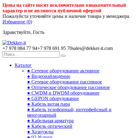
Цены на сайте носят исключительно ознакомительный
характер и не являются публичной офертой
Пожалуйста уточняйте цены и наличие товара у менеджера.
Избранное (
0
)
Здравствуйте, Гость
+7 978 084 77 94
+7 978 691 95 70
sales@dekker-it.com
Каталог
● Сетевое оборудование активное
● Видеонаблюдение
● Сетевое оборудование пассивное
● Оптическое оборудование пассивное
● CWDM и DWDM оборудование
● GEPON оборудование
● Кабель витая пара
● Кабель телефонный, интерфейсный и
многопарный
● Кабельная арматура
● Кабель оптический
● Хознужды
● 02.Услуги