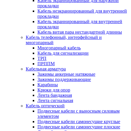
Кабель экраннированный для наружной
прокладки
Кабель неэкраннированный для внутренней
прокладки
Кабель экраннированный для внутренней
прокладки
Кабель витая пара нестандартной длинны
Кабель телефонный, интерфейсный и
многопарный
Многопарный кабель
Кабель для сигнализации
ТРП
ПРППМ
Кабельная арматура
Зажимы анкерные натяжные
Зажимы поддерживающие
Карабины
Крюки для опор
Лента бандажная
Лента сигнальная
Кабель оптический
Подвесные кабели с выносным силовым
элементом
Подвесные кабели самонесущие круглые
Подвесные кабели самонесущие плоские