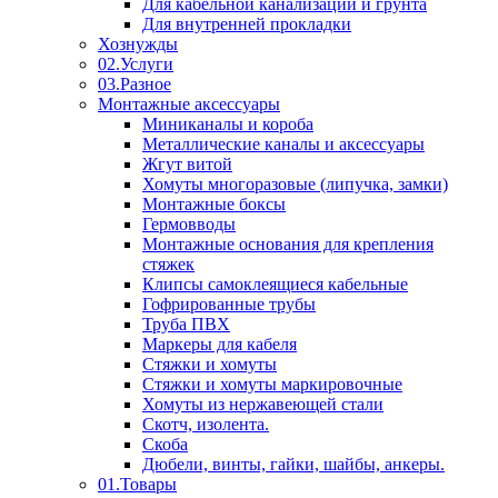
Для кабельной канализации и грунта
Для внутренней прокладки
Хознужды
02.Услуги
03.Разное
Монтажные аксессуары
Миниканалы и короба
Металлические каналы и аксессуары
Жгут витой
Хомуты многоразовые (липучка, замки)
Монтажные боксы
Гермовводы
Монтажные основания для крепления
стяжек
Клипсы самоклеящиеся кабельные
Гофрированные трубы
Труба ПВХ
Маркеры для кабеля
Стяжки и хомуты
Стяжки и хомуты маркировочные
Хомуты из нержавеющей стали
Скотч, изолента.
Скоба
Дюбели, винты, гайки, шайбы, анкеры.
01.Товары