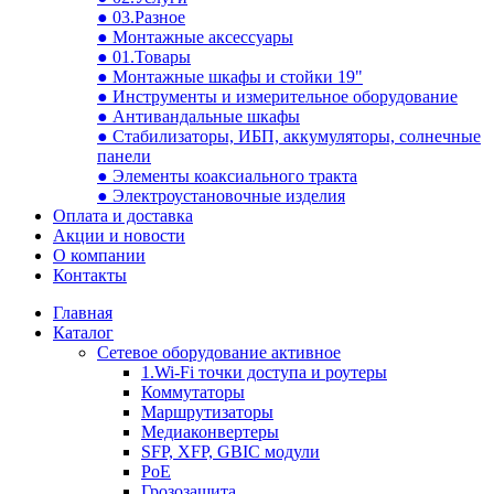
● 03.Разное
● Монтажные аксессуары
● 01.Товары
● Монтажные шкафы и стойки 19"
● Инструменты и измерительное оборудование
● Антивандальные шкафы
● Стабилизаторы, ИБП, аккумуляторы, солнечные
панели
● Элементы коаксиального тракта
● Электроустановочные изделия
Оплата и доставка
Акции и новости
О компании
Контакты
Главная
Каталог
Сетевое оборудование активное
1.Wi-Fi точки доступа и роутеры
Коммутаторы
Маршрутизаторы
Медиаконвертеры
SFP, XFP, GBIC модули
PoE
Грозозащита