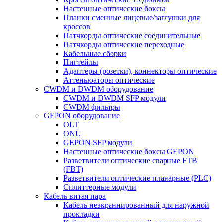
Настенные оптические боксы
Планки сменные лицевые/заглушки для
кроссов
Патчкорды оптические соединительные
Патчкорды оптические переходные
Кабельные сборки
Пигтейлы
Адаптеры (розетки), коннекторы оптические
Аттеньюаторы оптические
CWDM и DWDM оборудование
CWDM и DWDM SFP модули
CWDM фильтры
GEPON оборудование
OLT
ONU
GEPON SFP модули
Настенные оптические боксы GEPON
Разветвители оптические сварные FTB
(FBT)
Разветвители оптические планарные (PLC)
Сплиттерные модули
Кабель витая пара
Кабель неэкраннированный для наружной
прокладки