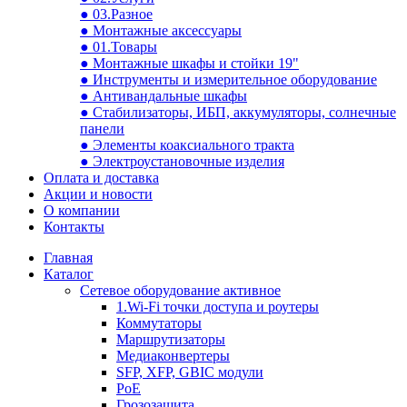
● 03.Разное
● Монтажные аксессуары
● 01.Товары
● Монтажные шкафы и стойки 19"
● Инструменты и измерительное оборудование
● Антивандальные шкафы
● Стабилизаторы, ИБП, аккумуляторы, солнечные
панели
● Элементы коаксиального тракта
● Электроустановочные изделия
Оплата и доставка
Акции и новости
О компании
Контакты
Главная
Каталог
Сетевое оборудование активное
1.Wi-Fi точки доступа и роутеры
Коммутаторы
Маршрутизаторы
Медиаконвертеры
SFP, XFP, GBIC модули
PoE
Грозозащита