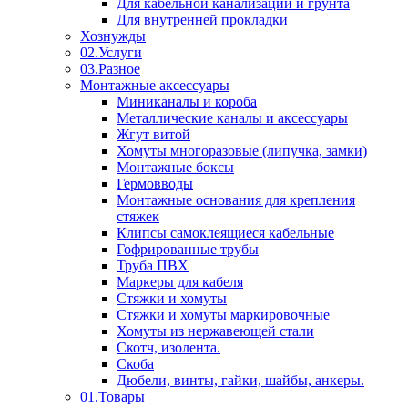
Для кабельной канализации и грунта
Для внутренней прокладки
Хознужды
02.Услуги
03.Разное
Монтажные аксессуары
Миниканалы и короба
Металлические каналы и аксессуары
Жгут витой
Хомуты многоразовые (липучка, замки)
Монтажные боксы
Гермовводы
Монтажные основания для крепления
стяжек
Клипсы самоклеящиеся кабельные
Гофрированные трубы
Труба ПВХ
Маркеры для кабеля
Стяжки и хомуты
Стяжки и хомуты маркировочные
Хомуты из нержавеющей стали
Скотч, изолента.
Скоба
Дюбели, винты, гайки, шайбы, анкеры.
01.Товары