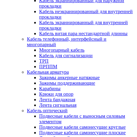
Кабель экраннированный для наружной
прокладки
Кабель неэкраннированный для внутренней
прокладки
Кабель экраннированный для внутренней
прокладки
Кабель витая пара нестандартной длинны
Кабель телефонный, интерфейсный и
многопарный
Многопарный кабель
Кабель для сигнализации
ТРП
ПРППМ
Кабельная арматура
Зажимы анкерные натяжные
Зажимы поддерживающие
Карабины
Крюки для опор
Лента бандажная
Лента сигнальная
Кабель оптический
Подвесные кабели с выносным силовым
элементом
Подвесные кабели самонесущие круглые
Подвесные кабели самонесущие плоские