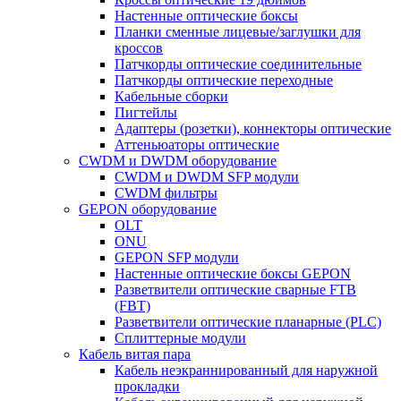
Настенные оптические боксы
Планки сменные лицевые/заглушки для
кроссов
Патчкорды оптические соединительные
Патчкорды оптические переходные
Кабельные сборки
Пигтейлы
Адаптеры (розетки), коннекторы оптические
Аттеньюаторы оптические
CWDM и DWDM оборудование
CWDM и DWDM SFP модули
CWDM фильтры
GEPON оборудование
OLT
ONU
GEPON SFP модули
Настенные оптические боксы GEPON
Разветвители оптические сварные FTB
(FBT)
Разветвители оптические планарные (PLC)
Сплиттерные модули
Кабель витая пара
Кабель неэкраннированный для наружной
прокладки