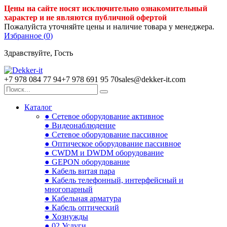
Цены на сайте носят исключительно ознакомительный
характер и не являются публичной офертой
Пожалуйста уточняйте цены и наличие товара у менеджера.
Избранное (
0
)
Здравствуйте, Гость
+7 978 084 77 94
+7 978 691 95 70
sales@dekker-it.com
Каталог
● Сетевое оборудование активное
● Видеонаблюдение
● Сетевое оборудование пассивное
● Оптическое оборудование пассивное
● CWDM и DWDM оборудование
● GEPON оборудование
● Кабель витая пара
● Кабель телефонный, интерфейсный и
многопарный
● Кабельная арматура
● Кабель оптический
● Хознужды
● 02.Услуги