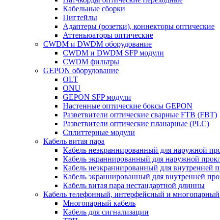
Кабельные сборки
Пигтейлы
Адаптеры (розетки), коннекторы оптические
Аттеньюаторы оптические
CWDM и DWDM оборудование
CWDM и DWDM SFP модули
CWDM фильтры
GEPON оборудование
OLT
ONU
GEPON SFP модули
Настенные оптические боксы GEPON
Разветвители оптические сварные FTB (FBT)
Разветвители оптические планарные (PLC)
Сплиттерные модули
Кабель витая пара
Кабель неэкраннированный для наружной пр
Кабель экраннированный для наружной прок
Кабель неэкраннированный для внутренней 
Кабель экраннированный для внутренней пр
Кабель витая пара нестандартной длинны
Кабель телефонный, интерфейсный и многопарный
Многопарный кабель
Кабель для сигнализации