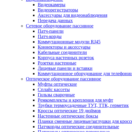
Видеокамеры
Видеорегистраторы
Аксессуары для видеонаблюдения
Передача данных
Сетевое оборудование пассивное
Патч-панели
Патч-корды
Коммутационные модули RJ45
Коннекторы и аксессуары
Кабельные соединители
Корпуса настенных розеток
Розетки настенные
Лицевые панели и вставки
Коммутационное оборудование для телефони
Оптическое оборудование пассивное
Муфты оптические
Сплайс кассеты
Гильзы сварочные
Ремкомплекты и крепления для муфт
Трубки термоусадочные ТУТ, ТТК, герметик
Кроссы оптические 19 дюймов
Настенные оптические боксы
Планки сменные лицевые/заглушки для кросс
Патчкорды оптические соединительные
Патчкорды оптические переходные