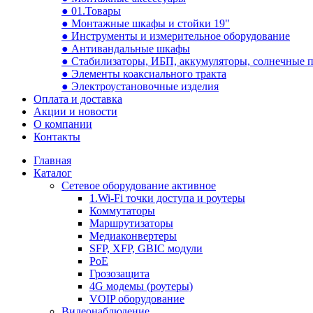
● 01.Товары
● Монтажные шкафы и стойки 19"
● Инструменты и измерительное оборудование
● Антивандальные шкафы
● Стабилизаторы, ИБП, аккумуляторы, солнечные 
● Элементы коаксиального тракта
● Электроустановочные изделия
Оплата и доставка
Акции и новости
О компании
Контакты
Главная
Каталог
Сетевое оборудование активное
1.Wi-Fi точки доступа и роутеры
Коммутаторы
Маршрутизаторы
Медиаконвертеры
SFP, XFP, GBIC модули
PoE
Грозозащита
4G модемы (роутеры)
VOIP оборудование
Видеонаблюдение