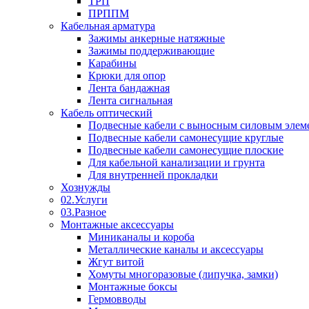
ТРП
ПРППМ
Кабельная арматура
Зажимы анкерные натяжные
Зажимы поддерживающие
Карабины
Крюки для опор
Лента бандажная
Лента сигнальная
Кабель оптический
Подвесные кабели с выносным силовым элем
Подвесные кабели самонесущие круглые
Подвесные кабели самонесущие плоские
Для кабельной канализации и грунта
Для внутренней прокладки
Хознужды
02.Услуги
03.Разное
Монтажные аксессуары
Миниканалы и короба
Металлические каналы и аксессуары
Жгут витой
Хомуты многоразовые (липучка, замки)
Монтажные боксы
Гермовводы