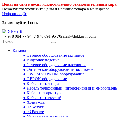
Цены на сайте носят исключительно ознакомительный хара
Пожалуйста уточняйте цены и наличие товара у менеджера.
Избранное (
0
)
Здравствуйте, Гость
+7 978 084 77 94
+7 978 691 95 70
sales@dekker-it.com
Каталог
● Сетевое оборудование активное
● Видеонаблюдение
● Сетевое оборудование пассивное
● Оптическое оборудование пассивное
● CWDM и DWDM оборудование
● GEPON оборудование
● Кабель витая пара
● Кабель телефонный, интерфейсный и многопарн
● Кабельная арматура
● Кабель оптический
● Хознужды
● 02.Услуги
● 03.Разное
● Монтажные аксессуары