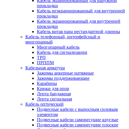
Кабель экраннированный для наружной
прокладки
Кабель неэкраннированный для внутренней
прокладки
Кабель экраннированный для внутренней
прокладки
Кабель витая пара нестандартной длинны
Кабель телефонный, интерфейсный и
многопарный
Многопарный кабель
Кабель для сигнализации
ТРП
ПРППМ
Кабельная арматура
Зажимы анкерные натяжные
Зажимы поддерживающие
Карабины
Крюки для опор
Лента бандажная
Лента сигнальная
Кабель оптический
Подвесные кабели с выносным силовым
элементом
Подвесные кабели самонесущие круглые
Подвесные кабели самонесущие плоские