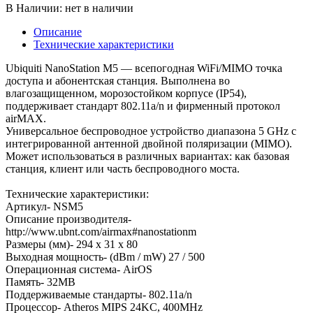
В Наличии:
нет в наличии
Описание
Технические характеристики
Ubiquiti NanoStation M5 — всепогодная WiFi/MIMO точка
доступа и абонентская станция. Выполнена во
влагозащищенном, морозостойком корпусе (IP54),
поддерживает стандарт 802.11a/n и фирменный протокол
airMAX.
Универсальное беспроводное устройство диапазона 5 GHz с
интегрированной антенной двойной поляризации (MIMO).
Может использоваться в различных вариантах: как базовая
станция, клиент или часть беспроводного моста.
Технические характеристики:
Артикул- NSM5
Описание производителя-
http://www.ubnt.com/airmax#nanostationm
Размеры (мм)- 294 x 31 x 80
Выходная мощность- (dBm / mW) 27 / 500
Операционная система- AirOS
Память- 32MB
Поддерживаемые стандарты- 802.11a/n
Процессор- Atheros MIPS 24KC, 400MHz