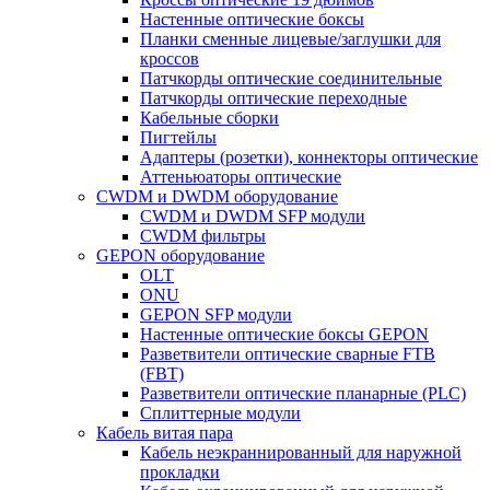
Настенные оптические боксы
Планки сменные лицевые/заглушки для
кроссов
Патчкорды оптические соединительные
Патчкорды оптические переходные
Кабельные сборки
Пигтейлы
Адаптеры (розетки), коннекторы оптические
Аттеньюаторы оптические
CWDM и DWDM оборудование
CWDM и DWDM SFP модули
CWDM фильтры
GEPON оборудование
OLT
ONU
GEPON SFP модули
Настенные оптические боксы GEPON
Разветвители оптические сварные FTB
(FBT)
Разветвители оптические планарные (PLC)
Сплиттерные модули
Кабель витая пара
Кабель неэкраннированный для наружной
прокладки