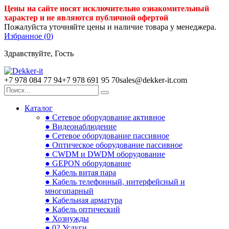
Цены на сайте носят исключительно ознакомительный
характер и не являются публичной офертой
Пожалуйста уточняйте цены и наличие товара у менеджера.
Избранное (
0
)
Здравствуйте, Гость
+7 978 084 77 94
+7 978 691 95 70
sales@dekker-it.com
Каталог
● Сетевое оборудование активное
● Видеонаблюдение
● Сетевое оборудование пассивное
● Оптическое оборудование пассивное
● CWDM и DWDM оборудование
● GEPON оборудование
● Кабель витая пара
● Кабель телефонный, интерфейсный и
многопарный
● Кабельная арматура
● Кабель оптический
● Хознужды
● 02.Услуги