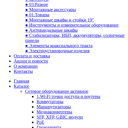
● 03.Разное
● Монтажные аксессуары
● 01.Товары
● Монтажные шкафы и стойки 19"
● Инструменты и измерительное оборудование
● Антивандальные шкафы
● Стабилизаторы, ИБП, аккумуляторы, солнечные
панели
● Элементы коаксиального тракта
● Электроустановочные изделия
Оплата и доставка
Акции и новости
О компании
Контакты
Главная
Каталог
Сетевое оборудование активное
1.Wi-Fi точки доступа и роутеры
Коммутаторы
Маршрутизаторы
Медиаконвертеры
SFP, XFP, GBIC модули
PoE
Грозозащита