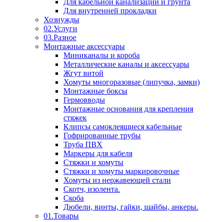
Для кабельной канализации и грунта
Для внутренней прокладки
Хознужды
02.Услуги
03.Разное
Монтажные аксессуары
Миниканалы и короба
Металлические каналы и аксессуары
Жгут витой
Хомуты многоразовые (липучка, замки)
Монтажные боксы
Гермовводы
Монтажные основания для крепления
стяжек
Клипсы самоклеящиеся кабельные
Гофрированные трубы
Труба ПВХ
Маркеры для кабеля
Стяжки и хомуты
Стяжки и хомуты маркировочные
Хомуты из нержавеющей стали
Скотч, изолента.
Скоба
Дюбели, винты, гайки, шайбы, анкеры.
01.Товары