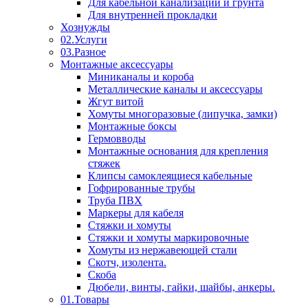
Для кабельной канализации и грунта
Для внутренней прокладки
Хознужды
02.Услуги
03.Разное
Монтажные аксессуары
Миниканалы и короба
Металлические каналы и аксессуары
Жгут витой
Хомуты многоразовые (липучка, замки)
Монтажные боксы
Гермовводы
Монтажные основания для крепления
стяжек
Клипсы самоклеящиеся кабельные
Гофрированные трубы
Труба ПВХ
Маркеры для кабеля
Стяжки и хомуты
Стяжки и хомуты маркировочные
Хомуты из нержавеющей стали
Скотч, изолента.
Скоба
Дюбели, винты, гайки, шайбы, анкеры.
01.Товары