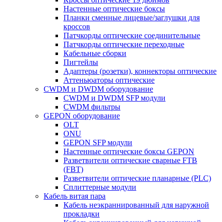
Настенные оптические боксы
Планки сменные лицевые/заглушки для
кроссов
Патчкорды оптические соединительные
Патчкорды оптические переходные
Кабельные сборки
Пигтейлы
Адаптеры (розетки), коннекторы оптические
Аттеньюаторы оптические
CWDM и DWDM оборудование
CWDM и DWDM SFP модули
CWDM фильтры
GEPON оборудование
OLT
ONU
GEPON SFP модули
Настенные оптические боксы GEPON
Разветвители оптические сварные FTB
(FBT)
Разветвители оптические планарные (PLC)
Сплиттерные модули
Кабель витая пара
Кабель неэкраннированный для наружной
прокладки