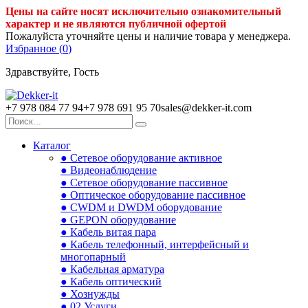
Цены на сайте носят исключительно ознакомительный
характер и не являются публичной офертой
Пожалуйста уточняйте цены и наличие товара у менеджера.
Избранное (
0
)
Здравствуйте, Гость
+7 978 084 77 94
+7 978 691 95 70
sales@dekker-it.com
Каталог
● Сетевое оборудование активное
● Видеонаблюдение
● Сетевое оборудование пассивное
● Оптическое оборудование пассивное
● CWDM и DWDM оборудование
● GEPON оборудование
● Кабель витая пара
● Кабель телефонный, интерфейсный и
многопарный
● Кабельная арматура
● Кабель оптический
● Хознужды
● 02.Услуги