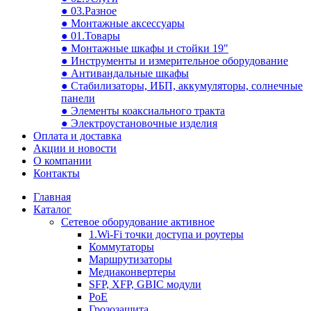
● 03.Разное
● Монтажные аксессуары
● 01.Товары
● Монтажные шкафы и стойки 19"
● Инструменты и измерительное оборудование
● Антивандальные шкафы
● Стабилизаторы, ИБП, аккумуляторы, солнечные
панели
● Элементы коаксиального тракта
● Электроустановочные изделия
Оплата и доставка
Акции и новости
О компании
Контакты
Главная
Каталог
Сетевое оборудование активное
1.Wi-Fi точки доступа и роутеры
Коммутаторы
Маршрутизаторы
Медиаконвертеры
SFP, XFP, GBIC модули
PoE
Грозозащита