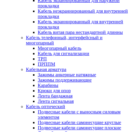
Кабель экраннированный для наружной
прокладки
Кабель неэкраннированный для внутренней
прокладки
Кабель экраннированный для внутренней
прокладки
Кабель витая пара нестандартной длинны
Кабель телефонный, интерфейсный и
многопарный
Многопарный кабель
Кабель для сигнализации
ТРП
ПРППМ
Кабельная арматура
Зажимы анкерные натяжные
Зажимы поддерживающие
Карабины
Крюки для опор
Лента бандажная
Лента сигнальная
Кабель оптический
Подвесные кабели с выносным силовым
элементом
Подвесные кабели самонесущие круглые
Подвесные кабели самонесущие плоские