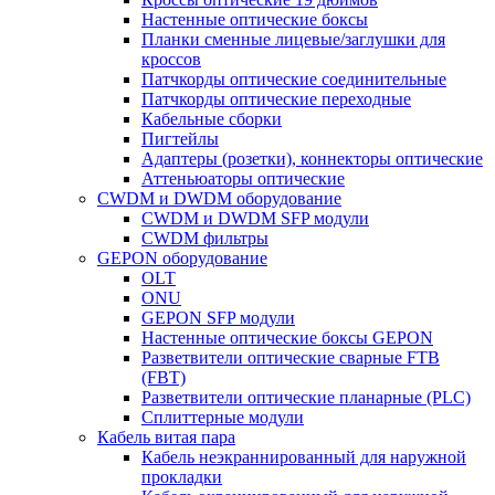
Настенные оптические боксы
Планки сменные лицевые/заглушки для
кроссов
Патчкорды оптические соединительные
Патчкорды оптические переходные
Кабельные сборки
Пигтейлы
Адаптеры (розетки), коннекторы оптические
Аттеньюаторы оптические
CWDM и DWDM оборудование
CWDM и DWDM SFP модули
CWDM фильтры
GEPON оборудование
OLT
ONU
GEPON SFP модули
Настенные оптические боксы GEPON
Разветвители оптические сварные FTB
(FBT)
Разветвители оптические планарные (PLC)
Сплиттерные модули
Кабель витая пара
Кабель неэкраннированный для наружной
прокладки