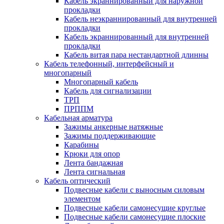
Кабель экраннированный для наружной
прокладки
Кабель неэкраннированный для внутренней
прокладки
Кабель экраннированный для внутренней
прокладки
Кабель витая пара нестандартной длинны
Кабель телефонный, интерфейсный и
многопарный
Многопарный кабель
Кабель для сигнализации
ТРП
ПРППМ
Кабельная арматура
Зажимы анкерные натяжные
Зажимы поддерживающие
Карабины
Крюки для опор
Лента бандажная
Лента сигнальная
Кабель оптический
Подвесные кабели с выносным силовым
элементом
Подвесные кабели самонесущие круглые
Подвесные кабели самонесущие плоские