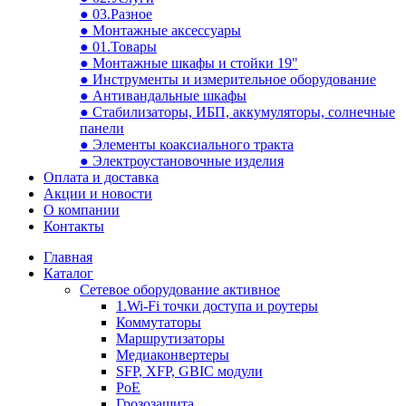
● 03.Разное
● Монтажные аксессуары
● 01.Товары
● Монтажные шкафы и стойки 19"
● Инструменты и измерительное оборудование
● Антивандальные шкафы
● Стабилизаторы, ИБП, аккумуляторы, солнечные
панели
● Элементы коаксиального тракта
● Электроустановочные изделия
Оплата и доставка
Акции и новости
О компании
Контакты
Главная
Каталог
Сетевое оборудование активное
1.Wi-Fi точки доступа и роутеры
Коммутаторы
Маршрутизаторы
Медиаконвертеры
SFP, XFP, GBIC модули
PoE
Грозозащита