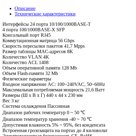
Описание
Технические характеристики
Интерфейсы 24 порта 10/100/1000BASE-T
4 порта 100/1000BASE-X SFP
Консольный порт RJ45
Коммутационная матрица 56 Gbps
Скорость пересылки пакетов 41,7 Mpps
Размер таблицы MAC-адресов 8K
Количество VLAN 4K
Количество ACL 1408
Объем оперативной памяти 128 Mb
Объем Flash-памяти 32 Mb
Физические параметры
Входное напряжение AC: 100~240VAC, 50~60Hz
Максимальная потребляемая мощность 21,6 Ватт
Размеры (Ш х В х Г) 440 x 44 x 230 мм
Вес 3 кг
Система охлаждения Пассивная
Диапазон рабочих температур 0 ~ 50 ℃
Диапазон температур хранения -40 ~ 70 ℃
Допустимая влажность 5% ~ 95%, без конденсата
Встроенная грозозащита на портах до 4 киловольт
Электромагнитная безопасность CE, RoHS