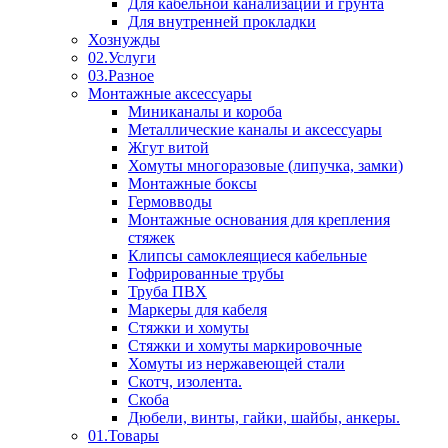
Для кабельной канализации и грунта
Для внутренней прокладки
Хознужды
02.Услуги
03.Разное
Монтажные аксессуары
Миниканалы и короба
Металлические каналы и аксессуары
Жгут витой
Хомуты многоразовые (липучка, замки)
Монтажные боксы
Гермовводы
Монтажные основания для крепления
стяжек
Клипсы самоклеящиеся кабельные
Гофрированные трубы
Труба ПВХ
Маркеры для кабеля
Стяжки и хомуты
Стяжки и хомуты маркировочные
Хомуты из нержавеющей стали
Скотч, изолента.
Скоба
Дюбели, винты, гайки, шайбы, анкеры.
01.Товары