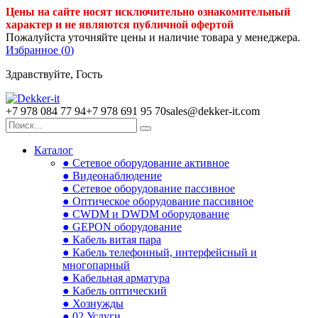
Цены на сайте носят исключительно ознакомительный
характер и не являются публичной офертой
Пожалуйста уточняйте цены и наличие товара у менеджера.
Избранное (
0
)
Здравствуйте, Гость
+7 978 084 77 94
+7 978 691 95 70
sales@dekker-it.com
Каталог
● Сетевое оборудование активное
● Видеонаблюдение
● Сетевое оборудование пассивное
● Оптическое оборудование пассивное
● CWDM и DWDM оборудование
● GEPON оборудование
● Кабель витая пара
● Кабель телефонный, интерфейсный и
многопарный
● Кабельная арматура
● Кабель оптический
● Хознужды
● 02.Услуги