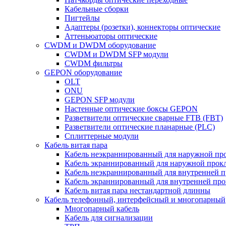
Кабельные сборки
Пигтейлы
Адаптеры (розетки), коннекторы оптические
Аттеньюаторы оптические
CWDM и DWDM оборудование
CWDM и DWDM SFP модули
CWDM фильтры
GEPON оборудование
OLT
ONU
GEPON SFP модули
Настенные оптические боксы GEPON
Разветвители оптические сварные FTB (FBT)
Разветвители оптические планарные (PLC)
Сплиттерные модули
Кабель витая пара
Кабель неэкраннированный для наружной пр
Кабель экраннированный для наружной прок
Кабель неэкраннированный для внутренней 
Кабель экраннированный для внутренней пр
Кабель витая пара нестандартной длинны
Кабель телефонный, интерфейсный и многопарный
Многопарный кабель
Кабель для сигнализации