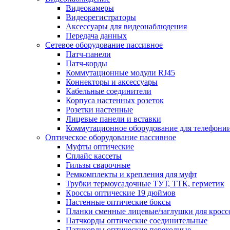
Видеокамеры
Видеорегистраторы
Аксессуары для видеонаблюдения
Передача данных
Сетевое оборудование пассивное
Патч-панели
Патч-корды
Коммутационные модули RJ45
Коннекторы и аксессуары
Кабельные соединители
Корпуса настенных розеток
Розетки настенные
Лицевые панели и вставки
Коммутационное оборудование для телефони
Оптическое оборудование пассивное
Муфты оптические
Сплайс кассеты
Гильзы сварочные
Ремкомплекты и крепления для муфт
Трубки термоусадочные ТУТ, ТТК, герметик
Кроссы оптические 19 дюймов
Настенные оптические боксы
Планки сменные лицевые/заглушки для кросс
Патчкорды оптические соединительные
Патчкорды оптические переходные