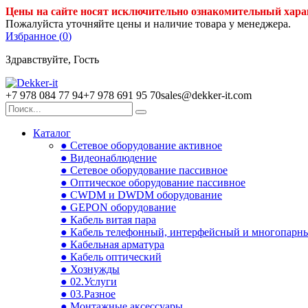
Цены на сайте носят исключительно ознакомительный хара
Пожалуйста уточняйте цены и наличие товара у менеджера.
Избранное (
0
)
Здравствуйте, Гость
+7 978 084 77 94
+7 978 691 95 70
sales@dekker-it.com
Каталог
● Сетевое оборудование активное
● Видеонаблюдение
● Сетевое оборудование пассивное
● Оптическое оборудование пассивное
● CWDM и DWDM оборудование
● GEPON оборудование
● Кабель витая пара
● Кабель телефонный, интерфейсный и многопарн
● Кабельная арматура
● Кабель оптический
● Хознужды
● 02.Услуги
● 03.Разное
● Монтажные аксессуары