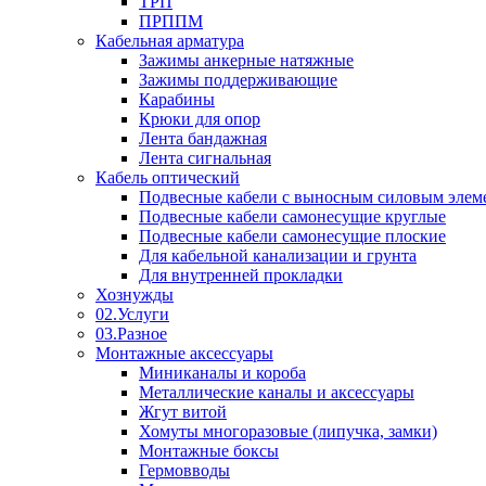
ТРП
ПРППМ
Кабельная арматура
Зажимы анкерные натяжные
Зажимы поддерживающие
Карабины
Крюки для опор
Лента бандажная
Лента сигнальная
Кабель оптический
Подвесные кабели с выносным силовым элем
Подвесные кабели самонесущие круглые
Подвесные кабели самонесущие плоские
Для кабельной канализации и грунта
Для внутренней прокладки
Хознужды
02.Услуги
03.Разное
Монтажные аксессуары
Миниканалы и короба
Металлические каналы и аксессуары
Жгут витой
Хомуты многоразовые (липучка, замки)
Монтажные боксы
Гермовводы