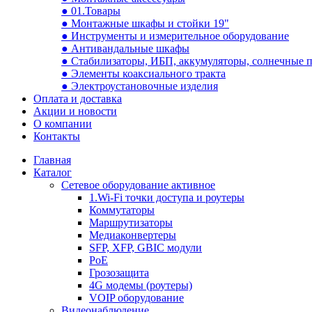
● 01.Товары
● Монтажные шкафы и стойки 19"
● Инструменты и измерительное оборудование
● Антивандальные шкафы
● Стабилизаторы, ИБП, аккумуляторы, солнечные 
● Элементы коаксиального тракта
● Электроустановочные изделия
Оплата и доставка
Акции и новости
О компании
Контакты
Главная
Каталог
Сетевое оборудование активное
1.Wi-Fi точки доступа и роутеры
Коммутаторы
Маршрутизаторы
Медиаконвертеры
SFP, XFP, GBIC модули
PoE
Грозозащита
4G модемы (роутеры)
VOIP оборудование
Видеонаблюдение