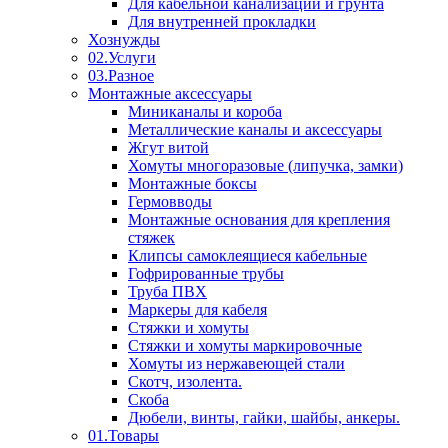
Для кабельной канализации и грунта
Для внутренней прокладки
Хознужды
02.Услуги
03.Разное
Монтажные аксессуары
Миниканалы и короба
Металлические каналы и аксессуары
Жгут витой
Хомуты многоразовые (липучка, замки)
Монтажные боксы
Гермовводы
Монтажные основания для крепления
стяжек
Клипсы самоклеящиеся кабельные
Гофрированные трубы
Труба ПВХ
Маркеры для кабеля
Стяжки и хомуты
Стяжки и хомуты маркировочные
Хомуты из нержавеющей стали
Скотч, изолента.
Скоба
Дюбели, винты, гайки, шайбы, анкеры.
01.Товары