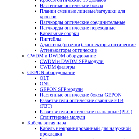
Настенные оптические боксы
Планки сменные лицевые/заглушки для
кроссов
Патчкорды оптические соединительные
Патчкорды оптические переходные
Кабельные сборки
Пигтейлы
Адаптеры (розетки), коннекторы оптические
Аттеньюаторы оптические
CWDM и DWDM оборудование
CWDM и DWDM SFP модули
CWDM фильтры
GEPON оборудование
OLT
ONU
GEPON SFP модули
Настенные оптические боксы GEPON
Разветвители оптические сварные FTB
(FBT)
Разветвители оптические планарные (PLC)
Сплиттерные модули
Кабель витая пара
Кабель неэкраннированный для наружной
прокладки