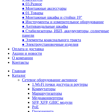
● 03.Разное
● Монтажные аксессуары
● 01.Товары
● Монтажные шкафы и стойки 19"
● Инструменты и измерительное оборудование
● Антивандальные шкафы
● Стабилизаторы, ИБП, аккумуляторы, солнечные
панели
● Элементы коаксиального тракта
● Электроустановочные изделия
Оплата и доставка
Акции и новости
О компании
Контакты
Главная
Каталог
Сетевое оборудование активное
1.Wi-Fi точки доступа и роутеры
Коммутаторы
Маршрутизаторы
Медиаконвертеры
SFP, XFP, GBIC модули
PoE
Грозозащита