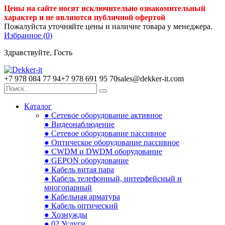
Цены на сайте носят исключительно ознакомительный
характер и не являются публичной офертой
Пожалуйста уточняйте цены и наличие товара у менеджера.
Избранное (
0
)
Здравствуйте, Гость
+7 978 084 77 94
+7 978 691 95 70
sales@dekker-it.com
Каталог
● Сетевое оборудование активное
● Видеонаблюдение
● Сетевое оборудование пассивное
● Оптическое оборудование пассивное
● CWDM и DWDM оборудование
● GEPON оборудование
● Кабель витая пара
● Кабель телефонный, интерфейсный и
многопарный
● Кабельная арматура
● Кабель оптический
● Хознужды
● 02.Услуги