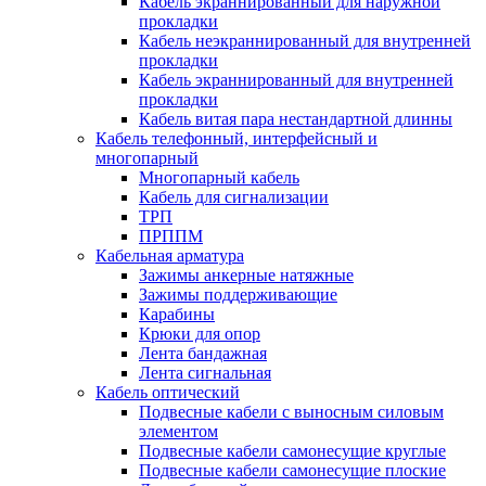
Кабель экраннированный для наружной
прокладки
Кабель неэкраннированный для внутренней
прокладки
Кабель экраннированный для внутренней
прокладки
Кабель витая пара нестандартной длинны
Кабель телефонный, интерфейсный и
многопарный
Многопарный кабель
Кабель для сигнализации
ТРП
ПРППМ
Кабельная арматура
Зажимы анкерные натяжные
Зажимы поддерживающие
Карабины
Крюки для опор
Лента бандажная
Лента сигнальная
Кабель оптический
Подвесные кабели с выносным силовым
элементом
Подвесные кабели самонесущие круглые
Подвесные кабели самонесущие плоские