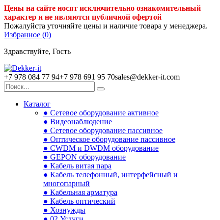
Цены на сайте носят исключительно ознакомительный
характер и не являются публичной офертой
Пожалуйста уточняйте цены и наличие товара у менеджера.
Избранное (
0
)
Здравствуйте, Гость
+7 978 084 77 94
+7 978 691 95 70
sales@dekker-it.com
Каталог
● Сетевое оборудование активное
● Видеонаблюдение
● Сетевое оборудование пассивное
● Оптическое оборудование пассивное
● CWDM и DWDM оборудование
● GEPON оборудование
● Кабель витая пара
● Кабель телефонный, интерфейсный и
многопарный
● Кабельная арматура
● Кабель оптический
● Хознужды
● 02.Услуги