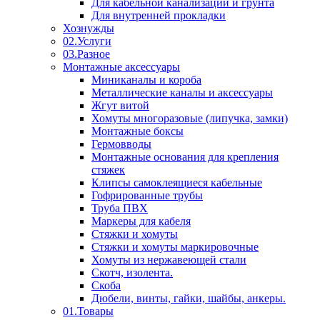
Для кабельной канализации и грунта
Для внутренней прокладки
Хознужды
02.Услуги
03.Разное
Монтажные аксессуары
Миниканалы и короба
Металлические каналы и аксессуары
Жгут витой
Хомуты многоразовые (липучка, замки)
Монтажные боксы
Гермовводы
Монтажные основания для крепления
стяжек
Клипсы самоклеящиеся кабельные
Гофрированные трубы
Труба ПВХ
Маркеры для кабеля
Стяжки и хомуты
Стяжки и хомуты маркировочные
Хомуты из нержавеющей стали
Скотч, изолента.
Скоба
Дюбели, винты, гайки, шайбы, анкеры.
01.Товары