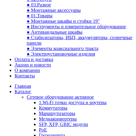
● 03.Разное
● Монтажные аксессуары
● 01.Товары
● Монтажные шкафы и стойки 19"
● Инструменты и измерительное оборудование
● Антивандальные шкафы
● Стабилизаторы, ИБП, аккумуляторы, солнечные
панели
● Элементы коаксиального тракта
● Электроустановочные изделия
Оплата и доставка
Акции и новости
О компании
Контакты
Главная
Каталог
Сетевое оборудование активное
1.Wi-Fi точки доступа и роутеры
Коммутаторы
Маршрутизаторы
Медиаконвертеры
SFP, XFP, GBIC модули
PoE
Грозозащита