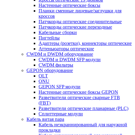
Настенные оптические боксы
Планки сменные лицевые/заглушки для
кроссов
Патчкорды оптические соединительные
Патчкорды оптические переходные
Кабельные сборки
Пигтейлы
Адаптеры (розетки), коннекторы оптические
Аттеньюаторы оптические
CWDM и DWDM оборудование
CWDM и DWDM SFP модули
CWDM фильтры
GEPON оборудование
OLT
ONU
GEPON SFP модули
Настенные оптические боксы GEPON
Разветвители оптические сварные FTB
(FBT)
Разветвители оптические планарные (PLC)
Сплиттерные модули
Кабель витая пара
Кабель неэкраннированный для наружной
прокладки