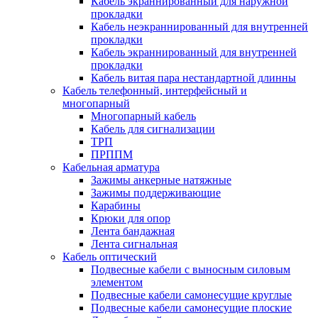
Кабель экраннированный для наружной
прокладки
Кабель неэкраннированный для внутренней
прокладки
Кабель экраннированный для внутренней
прокладки
Кабель витая пара нестандартной длинны
Кабель телефонный, интерфейсный и
многопарный
Многопарный кабель
Кабель для сигнализации
ТРП
ПРППМ
Кабельная арматура
Зажимы анкерные натяжные
Зажимы поддерживающие
Карабины
Крюки для опор
Лента бандажная
Лента сигнальная
Кабель оптический
Подвесные кабели с выносным силовым
элементом
Подвесные кабели самонесущие круглые
Подвесные кабели самонесущие плоские