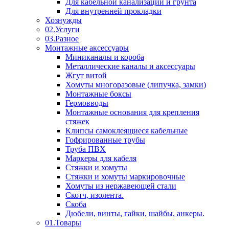
Для кабельной канализации и грунта
Для внутренней прокладки
Хознужды
02.Услуги
03.Разное
Монтажные аксессуары
Миниканалы и короба
Металлические каналы и аксессуары
Жгут витой
Хомуты многоразовые (липучка, замки)
Монтажные боксы
Гермовводы
Монтажные основания для крепления
стяжек
Клипсы самоклеящиеся кабельные
Гофрированные трубы
Труба ПВХ
Маркеры для кабеля
Стяжки и хомуты
Стяжки и хомуты маркировочные
Хомуты из нержавеющей стали
Скотч, изолента.
Скоба
Дюбели, винты, гайки, шайбы, анкеры.
01.Товары