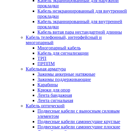
Кабель экраннированный для наружной
прокладки
Кабель неэкраннированный для внутренней
прокладки
Кабель экраннированный для внутренней
прокладки
Кабель витая пара нестандартной длинны
Кабель телефонный, интерфейсный и
многопарный
Многопарный кабель
Кабель для сигнализации
ТРП
ПРППМ
Кабельная арматура
Зажимы анкерные натяжные
Зажимы поддерживающие
Карабины
Крюки для опор
Лента бандажная
Лента сигнальная
Кабель оптический
Подвесные кабели с выносным силовым
элементом
Подвесные кабели самонесущие круглые
Подвесные кабели самонесущие плоские