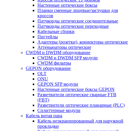
Настенные оптические боксы
Планки сменные лицевые/заглушки для
кроссов
Патчкорды оптические соединительные
Патчкорды оптические переходные
Кабельные сборки
Пигтейлы
Адаптеры (розетки), коннекторы оптические
Аттеньюаторы оптические
CWDM и DWDM оборудование
CWDM и DWDM SFP модули
CWDM фильтры
GEPON оборудование
OLT
ONU
GEPON SFP модули
Настенные оптические боксы GEPON
Разветвители оптические сварные FTB
(FBT)
Разветвители оптические планарные (PLC)
Сплиттерные модули
Кабель витая пара
Кабель неэкраннированный для наружной
прокладки