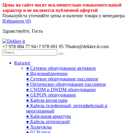
Цены на сайте носят исключительно ознакомительный
характер и не являются публичной офертой
Пожалуйста уточняйте цены и наличие товара у менеджера.
Избранное (
0
)
Здравствуйте, Гость
+7 978 084 77 94
+7 978 691 95 70
sales@dekker-it.com
Каталог
● Сетевое оборудование активное
● Видеонаблюдение
● Сетевое оборудование пассивное
● Оптическое оборудование пассивное
● CWDM и DWDM оборудование
● GEPON оборудование
● Кабель витая пара
● Кабель телефонный, интерфейсный и
многопарный
● Кабельная арматура
● Кабель оптический
● Хознужды
● 02.Услуги