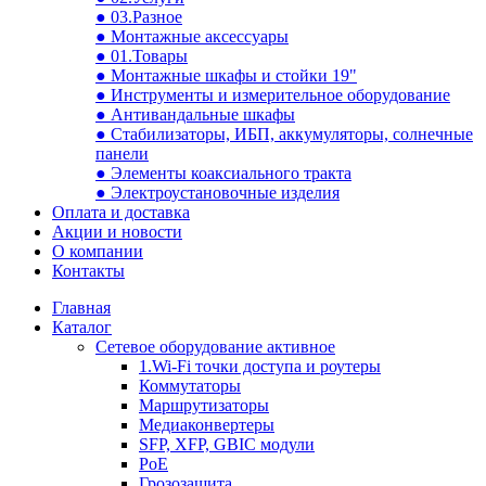
● 03.Разное
● Монтажные аксессуары
● 01.Товары
● Монтажные шкафы и стойки 19"
● Инструменты и измерительное оборудование
● Антивандальные шкафы
● Стабилизаторы, ИБП, аккумуляторы, солнечные
панели
● Элементы коаксиального тракта
● Электроустановочные изделия
Оплата и доставка
Акции и новости
О компании
Контакты
Главная
Каталог
Сетевое оборудование активное
1.Wi-Fi точки доступа и роутеры
Коммутаторы
Маршрутизаторы
Медиаконвертеры
SFP, XFP, GBIC модули
PoE
Грозозащита