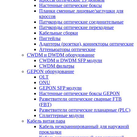
Настенные оптические боксы
Планки сменные лицевые/заглушки для
кроссов
Патчкорды оптические соединительные
Патчкорды оптические переходные
Кабельные сборки
Пигтейлы
Адаптеры (розетки), коннекторы оптические
Аттеньюаторы оптические
CWDM и DWDM оборудование
CWDM и DWDM SFP модули
CWDM фильтры
GEPON оборудование
OLT
ONU
GEPON SFP модули
Настенные оптические боксы GEPON
Разветвители оптические сварные FTB
(FBT)
Разветвители оптические планарные (PLC)
Сплиттерные модули
Кабель витая пара
Кабель неэкраннированный для наружной
прокладки