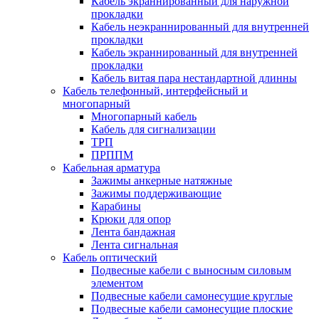
Кабель экраннированный для наружной
прокладки
Кабель неэкраннированный для внутренней
прокладки
Кабель экраннированный для внутренней
прокладки
Кабель витая пара нестандартной длинны
Кабель телефонный, интерфейсный и
многопарный
Многопарный кабель
Кабель для сигнализации
ТРП
ПРППМ
Кабельная арматура
Зажимы анкерные натяжные
Зажимы поддерживающие
Карабины
Крюки для опор
Лента бандажная
Лента сигнальная
Кабель оптический
Подвесные кабели с выносным силовым
элементом
Подвесные кабели самонесущие круглые
Подвесные кабели самонесущие плоские