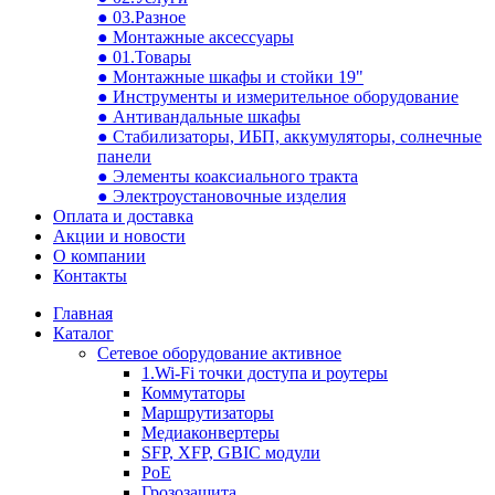
● 03.Разное
● Монтажные аксессуары
● 01.Товары
● Монтажные шкафы и стойки 19"
● Инструменты и измерительное оборудование
● Антивандальные шкафы
● Стабилизаторы, ИБП, аккумуляторы, солнечные
панели
● Элементы коаксиального тракта
● Электроустановочные изделия
Оплата и доставка
Акции и новости
О компании
Контакты
Главная
Каталог
Сетевое оборудование активное
1.Wi-Fi точки доступа и роутеры
Коммутаторы
Маршрутизаторы
Медиаконвертеры
SFP, XFP, GBIC модули
PoE
Грозозащита