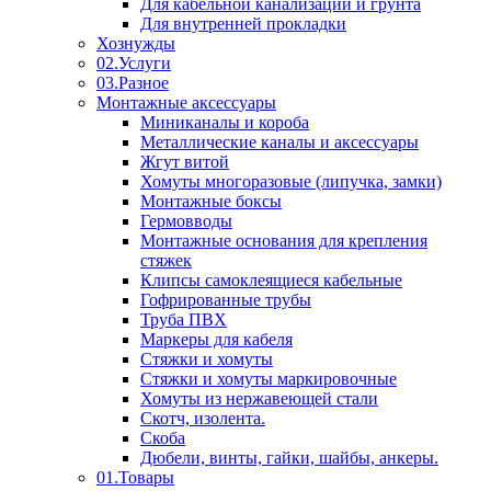
Для кабельной канализации и грунта
Для внутренней прокладки
Хознужды
02.Услуги
03.Разное
Монтажные аксессуары
Миниканалы и короба
Металлические каналы и аксессуары
Жгут витой
Хомуты многоразовые (липучка, замки)
Монтажные боксы
Гермовводы
Монтажные основания для крепления
стяжек
Клипсы самоклеящиеся кабельные
Гофрированные трубы
Труба ПВХ
Маркеры для кабеля
Стяжки и хомуты
Стяжки и хомуты маркировочные
Хомуты из нержавеющей стали
Скотч, изолента.
Скоба
Дюбели, винты, гайки, шайбы, анкеры.
01.Товары