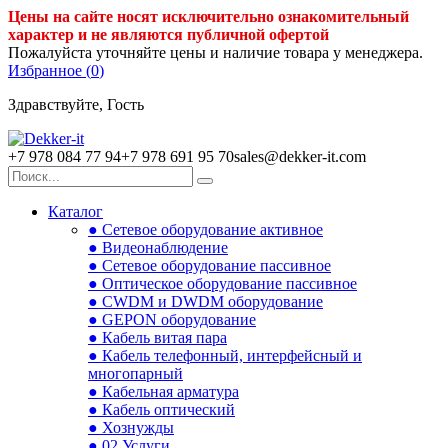
Цены на сайте носят исключительно ознакомительный
характер и не являются публичной офертой
Пожалуйста уточняйте цены и наличие товара у менеджера.
Избранное (
0
)
Здравствуйте, Гость
+7 978 084 77 94
+7 978 691 95 70
sales@dekker-it.com
Каталог
● Сетевое оборудование активное
● Видеонаблюдение
● Сетевое оборудование пассивное
● Оптическое оборудование пассивное
● CWDM и DWDM оборудование
● GEPON оборудование
● Кабель витая пара
● Кабель телефонный, интерфейсный и
многопарный
● Кабельная арматура
● Кабель оптический
● Хознужды
● 02.Услуги